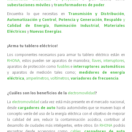
subestaciones móviles
y
transformadores de poder
.
Encuentra lo que necesitas en
Transmisión y Distribución
,
Automatización y Control
,
Potencia y Generación
,
Respaldo
y
Calidad de Energía
,
Iluminación Industrial
,
Materiales
Eléctricos
y
Nuevas Energías
.
¡Arma tu tablero eléctrico!
Los componentes necesarios para armar tu tablero eléctrico están en
RHONA
, estos pueden ser aparatos de maniobra;
llaves
,
interruptores
,
aparatos de protección como
fusibles
e
interruptores automáticos
y aparatos de medición tales como;
medidores de energía
eléctrica
,
amperímetros
,
voltímetros
,
variadores de frecuencia
.
¿Cuáles son los beneficios de la
electromovilidad
?
La
electromovilidad
cada vez está más presente en el mercado nacional,
desde
cargadores de auto
hasta automóviles que se mueven bajo el
concepto verde del uso de la energía eléctrica con el objetivo de mejorar
la calidad del aire, reducir la contaminación acústica, contribuir al
desarrollo de ciudades más inteligentes, entre otros. En
RHONA
podrás
encontrar desde accesorios como
cables
,
cargadores de auto