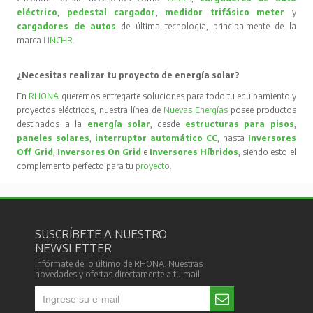
eléctrico
,
pedestal cargador
,
medidor trifásico meter
y
cargadores de autos
de última tecnología, principalmente de la
marca
LINCHR
.
¿Necesitas realizar tu proyecto de energía solar?
En
RHONA
queremos entregarte soluciones para todo tu equipamiento y
proyectos eléctricos, nuestra línea de
Nuevas Energías
posee productos
destinados a la
energía solar
, desde
estructuras para pisos
,
paneles solares
,
interruptor automático CC
, hasta
Inversores
Off Grid
,
Inversores On Grid
e
Inversores Híbridos
, siendo esto el
complemento perfecto para tu
proyecto
.
SUSCRÍBETE A NUESTRO
NEWSLETTER
Infórmate de lo último de RHONA. Nuestras
novedades y ofertas directamente a tu mail.