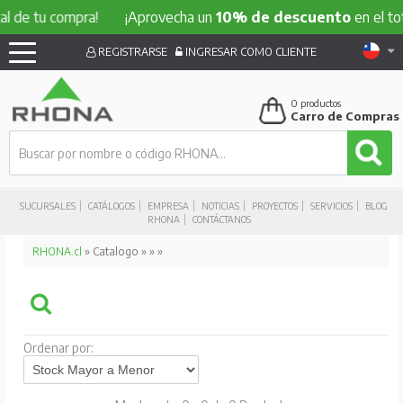
l de tu compra!
¡Aprovecha un
10% de descuento
en el tota
REGISTRARSE
INGRESAR COMO CLIENTE
0
productos
Carro de Compras
SUCURSALES
CATÁLOGOS
EMPRESA
NOTICIAS
PROYECTOS
SERVICIOS
BLOG
RHONA
CONTÁCTANOS
RHONA.cl
» Catalogo »
»
»
Ordenar por: