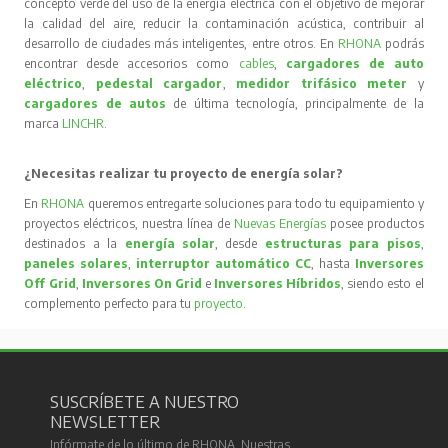
concepto verde del uso de la energía eléctrica con el objetivo de mejorar
la calidad del aire, reducir la contaminación acústica, contribuir al
desarrollo de ciudades más inteligentes, entre otros. En
RHONA
podrás
encontrar desde accesorios como
cables
,
cargadores de auto
eléctrico
,
pedestal cargador
,
medidor trifásico meter
y
cargadores de autos
de última tecnología, principalmente de la
marca
LINCHR
.
¿Necesitas realizar tu proyecto de energía solar?
En
RHONA
queremos entregarte soluciones para todo tu equipamiento y
proyectos eléctricos, nuestra línea de
Nuevas Energías
posee productos
destinados a la
energía solar
, desde
estructuras para pisos
,
paneles solares
,
interruptor automático CC
, hasta
Inversores
Off Grid
,
Inversores On Grid
e
Inversores Híbridos
, siendo esto el
complemento perfecto para tu
proyecto
.
SUSCRÍBETE A NUESTRO
NEWSLETTER
Infórmate de lo último de RHONA. Nuestras