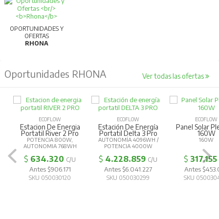
OPORTUNIDADES Y
OFERTAS
RHONA
Oportunidades RHONA
Ver todas las ofertas
ECOFLOW
ECOFLOW
ECOFLOW
Estacion De Energia
Estación De Energía
Panel Solar Pl
Portatil River 2 Pro
Portatil Delta 3 Pro
160W
POTENCIA 800W,
AUTONOMÍA 4096WH /
160W
AUTONOMIA 768WH
POTENCIA 4000W
$
634.320
$
4.228.859
$
317.155
C/U
C/U
Antes $906.171
Antes $6.041.227
Antes $453
SKU 050030120
SKU 050030299
SKU 050030