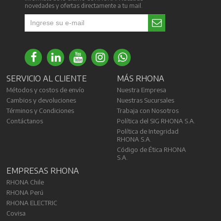
novedades y ofertas directamente a tu mail.
SERVICIO AL CLIENTE
MÁS RHONA
Métodos y costos de envío
Nuestra Empresa
Cambios y devoluciones
Nuestras Sucursales
Términos y Condiciones
Trabaja con Nosotros
Contáctanos
Política del SIG RHONA S.A.
Política de Integridad
RHONA S.A.
Código de Ética RHONA
S.A.
EMPRESAS RHONA
RHONA Chile
RHONA Perú
RHONA ELECTRIC
Covisa