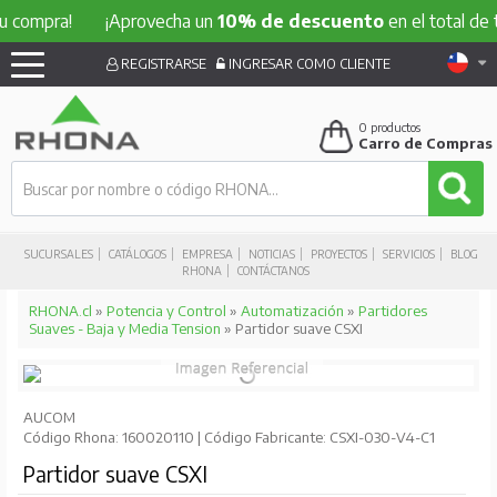
pra!
¡Aprovecha un
10% de descuento
en el total de tu com
REGISTRARSE
INGRESAR COMO CLIENTE
0
productos
Carro de Compras
SUCURSALES
CATÁLOGOS
EMPRESA
NOTICIAS
PROYECTOS
SERVICIOS
BLOG
RHONA
CONTÁCTANOS
RHONA.cl
»
Potencia y Control
»
Automatización
»
Partidores
Suaves - Baja y Media Tension
» Partidor suave CSXI
AUCOM
Código Rhona: 160020110 | Código Fabricante: CSXI-030-V4-C1
Partidor suave CSXI