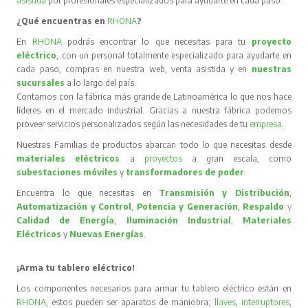
asistida
por profesionales especializados para ayudarte en cada paso.
¿Qué encuentras en
RHONA
?
En
RHONA
podrás encontrar lo que necesitas para tu
proyecto
eléctrico
, con un personal totalmente especializado para ayudarte en
cada paso, compras en nuestra web, venta asistida y en
nuestras
sucursales
a lo largo del país.
Contamos con la fábrica más grande de Latinoamérica lo que nos hace
líderes en el mercado industrial. Gracias a nuestra fábrica podemos
proveer servicios personalizados según las necesidades de tu
empresa
.
Nuestras Familias de productos abarcan todo lo que necesitas desde
materiales eléctricos
a
proyectos
a gran escala, como
subestaciones móviles
y
transformadores de poder
.
Encuentra lo que necesitas en
Transmisión y Distribución
,
Automatización y Control
,
Potencia y Generación
,
Respaldo
y
Calidad de Energía
,
Iluminación Industrial
,
Materiales
Eléctricos
y
Nuevas Energías
.
¡Arma tu tablero eléctrico!
Los componentes necesarios para armar tu tablero eléctrico están en
RHONA
, estos pueden ser aparatos de maniobra;
llaves
,
interruptores
,