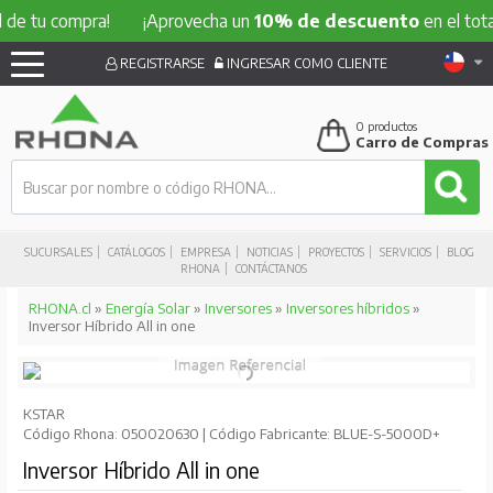
de tu compra!
¡Aprovecha un
10% de descuento
en el total 
REGISTRARSE
INGRESAR COMO CLIENTE
0
productos
Carro de Compras
SUCURSALES
CATÁLOGOS
EMPRESA
NOTICIAS
PROYECTOS
SERVICIOS
BLOG
RHONA
CONTÁCTANOS
RHONA.cl
»
Energía Solar
»
Inversores
»
Inversores híbridos
»
Inversor Híbrido All in one
KSTAR
Código Rhona: 050020630 | Código Fabricante: BLUE-S-5000D+
Inversor Híbrido All in one