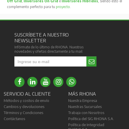
Off Grid
,
Inversores On Grid
e
Inversores Híbridos
, siendo esto el
complemento perfecto para tu
proyecto
.
SUSCRÍBETE A NUESTRO
NEWSLETTER
Infórmate de lo último de RHONA. Nuestras
novedades y ofertas directamente a tu mail.
SERVICIO AL CLIENTE
MÁS RHONA
Métodos y costos de envío
Nuestra Empresa
Cambios y devoluciones
Nuestras Sucursales
Términos y Condiciones
Trabaja con Nosotros
Contáctanos
Política del SIG RHONA S.A.
Política de Integridad