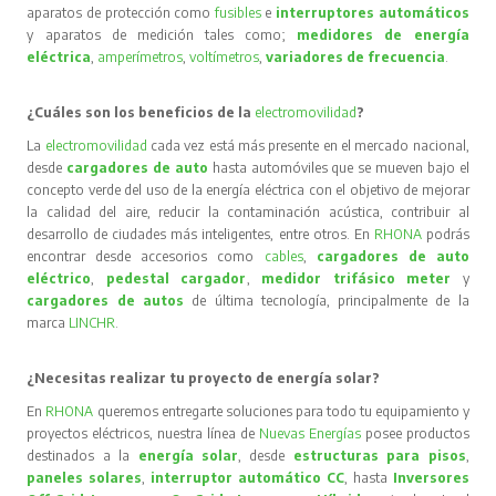
aparatos de protección como
fusibles
e
interruptores automáticos
y aparatos de medición tales como;
medidores de energía
eléctrica
,
amperímetros
,
voltímetros
,
variadores de frecuencia
.
¿Cuáles son los beneficios de la
electromovilidad
?
La
electromovilidad
cada vez está más presente en el mercado nacional,
desde
cargadores de auto
hasta automóviles que se mueven bajo el
concepto verde del uso de la energía eléctrica con el objetivo de mejorar
la calidad del aire, reducir la contaminación acústica, contribuir al
desarrollo de ciudades más inteligentes, entre otros. En
RHONA
podrás
encontrar desde accesorios como
cables
,
cargadores de auto
eléctrico
,
pedestal cargador
,
medidor trifásico meter
y
cargadores de autos
de última tecnología, principalmente de la
marca
LINCHR
.
¿Necesitas realizar tu proyecto de energía solar?
En
RHONA
queremos entregarte soluciones para todo tu equipamiento y
proyectos eléctricos, nuestra línea de
Nuevas Energías
posee productos
destinados a la
energía solar
, desde
estructuras para pisos
,
paneles solares
,
interruptor automático CC
, hasta
Inversores