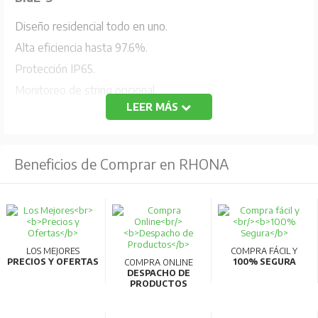
Diseño residencial todo en uno.
Alta eficiencia hasta 97.6%.
Protección IP65.
Monitoreo de string opcional.
LEER MÁS
De fácil instalación y con control digital.
Potencia de entrada máxima: 6500 W
Beneficios de Comprar en RHONA
Tensión DC máxima/nominal: 580/400 V
Número de MPPT: 2
Corriente máxima por MPPT: 13 A
Tensión nominal de carga: 51.2 V
Rango de tensión a batería: 40 ~ 60 V
LOS MEJORES
COMPRA FÁCIL Y
PRECIOS Y OFERTAS
100% SEGURA
COMPRA ONLINE
Corriente máxima de descarga: 100 A
DESPACHO DE
PRODUCTOS
Corriente máxima de carga: 100 A
Potencia de salida nominal: 5000 W