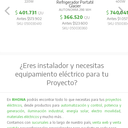
220W
400W
Refrigerador Portatil
Glacier
Tipo de batería: LFP (LiFePO4)
AUTONOMIA 298 WH
$
401.731
$
740.04
C/U
Voltaje nominal: 51.2 V
$
366.520
C/U
Antes $573.902
Antes $1.057
Número de ciclos: 10000
Antes $523.600
SKU 050030410
SKU 050030
SKU 050030360
Máxima corriente de carga: 50 A (0.5C)
Máxima corriente de descarga: 80 A (0.8C)
Máx. 4 baterías en paralelo.
Monitoreo de parámetros eléctricos y ambientales.
¿Eres instalador y necesitas
Este producto incluye inversor híbrido y dos baterías de
equipamiento eléctrico para tu
5.12kWh.
Proyecto?
En
RHONA
podrás encontrar todo lo que necesitas para tus
proyectos
eléctricos
, desde productos para
automatización y control
,
potencia y
generación
,
iluminación industrial
,
energía solar
,
electro movilidad
,
materiales eléctricos
y mucho más…
Contamos con
sucursales
a lo largo de nuestro país,
venta web
y
venta