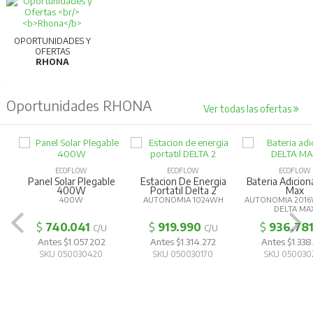
OPORTUNIDADES Y
OFERTAS
RHONA
Oportunidades RHONA
Ver todas las ofertas
ECOFLOW
ECOFLOW
ECOFLOW
Panel Solar Plegable
Estacion De Energia
Bateria Adicion
400W
Portatil Delta 2
Max
400W
AUTONOMIA 1024WH
AUTONOMIA 2016
DELTA MA
$
740.041
$
919.990
$
936.78
C/U
C/U
Antes $1.057.202
Antes $1.314.272
Antes $1.338
SKU 050030420
SKU 050030170
SKU 050030