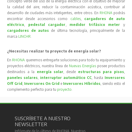
concepto verde del uso de la energía eléctrica con el objetivo de mejorar
la calidad del aire, reducir la contaminación acústica, contribuir al
desarrollo de ciudades más inteligentes, entre otros. En
RHONA
podrás
encontrar desde accesorios como
cables
,
cargadores de auto
eléctrico
,
pedestal cargador
,
medidor trifásico meter
y
cargadores de autos
de última tecnología, principalmente de la
marca
LINCHR
.
¿Necesitas realizar tu proyecto de energía solar?
En
RHONA
queremos entregarte soluciones para todo tu equipamiento y
proyectos eléctricos, nuestra línea de
Nuevas Energías
posee productos
destinados a la
energía solar
, desde
estructuras para pisos
,
paneles solares
,
interruptor automático CC
, hasta
Inversores
Off Grid
,
Inversores On Grid
e
Inversores Híbridos
, siendo esto el
complemento perfecto para tu
proyecto
.
SUSCRÍBETE A NUESTRO
NEWSLETTER
Infórmate de lo último de RHONA. Nuestras