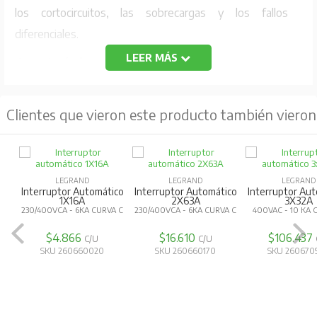
los cortocircuitos, las sobrecargas y los fallos
diferenciales.
LEER MÁS
Características:
N° Polos: 2
Clientes que vieron este producto también vieron
Corriente nominal: 16A
Capacidad de ruptura: 6 KA
Curva C
Montaje: Riel din
LEGRAND
LEGRAND
LEGRAND
Interruptor Automático
Interruptor Automático
Interruptor Au
Tensión Nominal: 230VAC
1X16A
2X63A
3X32A
230/400VCA - 6KA CURVA C
230/400VCA - 6KA CURVA C
400VAC - 10 KA 
Longevidad por la duración eléctrica: 10 000 maniobras
$4.866
$16.610
$106.437
Conforme a la norma IEC 60898-1
C/U
C/U
SKU 260660020
SKU 260660170
SKU 260670
No acepta dispositivos auxiliares ni módulos
adicionales.
Compatible con peines de conexión tipo pin.