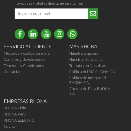
novedades y ofertas directamente a tu mail.
SERVICIO AL CLIENTE
MÁS RHONA
Métodos y costos de envío
Nuestra Empresa
Cambios y devoluciones
Nuestras Sucursales
Términos y Condiciones
Trabaja con Nosotros
Contáctanos
Política del SIG RHONA S.A.
Política de Integridad
RHONA S.A.
Código de Ética RHONA
S.A.
EMPRESAS RHONA
RHONA Chile
RHONA Perú
RHONA ELECTRIC
Covisa