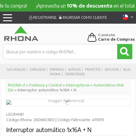
ompra!
¡Aprovecha un
10% de descuento
en el total de tu 
REGISTRARSE
INGRESAR COMO CLIENTE
0
productos
Carro de Compras
SUCURSALES
CATÁLOGOS
EMPRESA
NOTICIAS
PROYECTOS
SERVICIOS
BLOG
RHONA
CONTÁCTANOS
RHONA.cl
»
Potencia y Control
»
Interruptores
»
Automáticos Riel
Din
» Interruptor automático 1x16A + N
LEGRAND
Código Rhona: 260660380 | Código Fabricante: 419851
Interruptor automático 1x16A + N