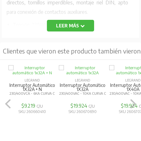
directos, tornillos imperdibles, montaje riel DIN, apto
para conexión de contactos auxiliares.
Tensión: 230/400V~
LEER MÁS
Corriente: 3A
Grado de Protección: IP20
Clientes que vieron este producto también vieron
Código Fabricante: 403580(033 90)
LEGRAND
LEGRAND
LEGRAND
Interruptor Automático
Interruptor Automático
Interruptor Au
1X32A + N
1X32A
1X40A
230/400VCA - 6KA CURVA C
230/400VAC - 10KA CURVA C
230/400VAC - 10K
$9.219
$19.924
$19.924
C/U
C/U
C
SKU 260660410
SKU 260670690
SKU 260670