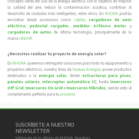
concepto verde del uso de la energía eléctrica con el objetivo de mejorar
la calidad del aire, reducir la contaminación acústica, contribuir al
desarrollo de ciudades más inteligentes, entre otros. En
RHONA
podrás
encontrar desde accesorios como
cables
,
cargadores de auto
eléctrico
,
pedestal cargador
,
medidor trifásico meter
y
cargadores de autos
de última tecnología, principalmente de la
marca
LINCHR
.
¿Necesitas realizar tu proyecto de energía solar?
En
RHONA
queremos entregarte soluciones para todo tu equipamiento y
proyectos eléctricos, nuestra línea de
Nuevas Energías
posee productos
destinados a la
energía solar
, desde
estructuras para pisos
,
paneles solares
,
interruptor automático CC
, hasta
Inversores
Off Grid
,
Inversores On Grid
e
Inversores Híbridos
, siendo esto el
complemento perfecto para tu
proyecto
.
SUSCRÍBETE A NUESTRO
NEWSLETTER
Infórmate de lo último de RHONA. Nuestras