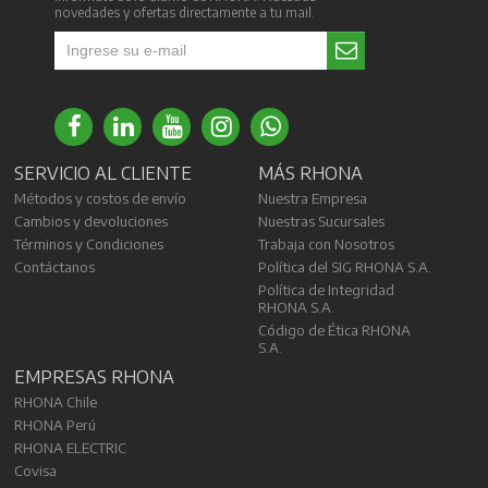
novedades y ofertas directamente a tu mail.
SERVICIO AL CLIENTE
MÁS RHONA
Métodos y costos de envío
Nuestra Empresa
Cambios y devoluciones
Nuestras Sucursales
Términos y Condiciones
Trabaja con Nosotros
Contáctanos
Política del SIG RHONA S.A.
Política de Integridad
RHONA S.A.
Código de Ética RHONA
S.A.
EMPRESAS RHONA
RHONA Chile
RHONA Perú
RHONA ELECTRIC
Covisa