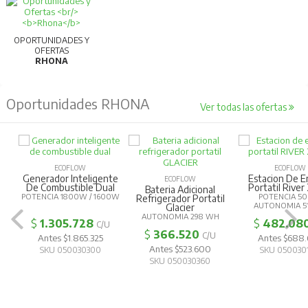
OPORTUNIDADES Y
OFERTAS
RHONA
Oportunidades RHONA
Ver todas las ofertas
ECOFLOW
ECOFLOW
Generador Inteligente
Estacion De E
ECOFLOW
De Combustible Dual
Portatil River
Bateria Adicional
POTENCIA 1800W / 1600W
POTENCIA 5
Refrigerador Portatil
AUTONOMIA 5
Glacier
AUTONOMIA 298 WH
$
1.305.728
$
482.08
C/U
$
366.520
C/U
Antes $1.865.325
Antes $688
Antes $523.600
SKU 050030300
SKU 050030
SKU 050030360