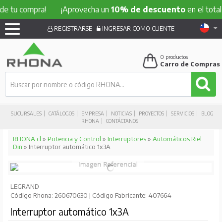
compra!
¡Aprovecha un
10% de descuento
en el total de tu
REGISTRARSE
INGRESAR COMO CLIENTE
0
productos
Carro de Compras
SUCURSALES
CATÁLOGOS
EMPRESA
NOTICIAS
PROYECTOS
SERVICIOS
BLOG
RHONA
CONTÁCTANOS
RHONA.cl
»
Potencia y Control
»
Interruptores
»
Automáticos Riel
Din
» Interruptor automático 1x3A
LEGRAND
Código Rhona: 260670630 | Código Fabricante: 407664
Interruptor automático 1x3A