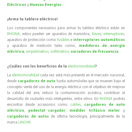
Eléctricos
y
Nuevas Energías
.
¡Arma tu tablero eléctrico!
Los componentes necesarios para armar tu tablero eléctrico están en
RHONA
, estos pueden ser aparatos de maniobra;
llaves
,
interruptores
,
aparatos de protección como
fusibles
e
interruptores automáticos
y aparatos de medición tales como;
medidores de energía
eléctrica
,
amperímetros
,
voltímetros
,
variadores de frecuencia
.
¿Cuáles son los beneficios de la
electromovilidad
?
La
electromovilidad
cada vez está más presente en el mercado nacional,
desde
cargadores de auto
hasta automóviles que se mueven bajo el
concepto verde del uso de la energía eléctrica con el objetivo de mejorar
la calidad del aire, reducir la contaminación acústica, contribuir al
desarrollo de ciudades más inteligentes, entre otros. En
RHONA
podrás
encontrar desde accesorios como
cables
,
cargadores de auto
eléctrico
,
pedestal cargador
,
medidor trifásico meter
y
cargadores de autos
de última tecnología, principalmente de la
marca
LINCHR
.