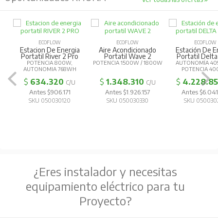
ECOFLOW
ECOFLOW
ECOFLOW
Estacion De Energia
Aire Acondicionado
Estación De E
Portatil River 2 Pro
Portatil Wave 2
Portatil Delta
POTENCIA 800W,
POTENCIA 1500W / 1800W
AUTONOMÍA 40
AUTONOMIA 768WH
POTENCIA 4
$
634.320
$
1.348.310
$
4.228.8
C/U
C/U
Antes $906.171
Antes $1.926.157
Antes $6.041
SKU 050030120
SKU 050030330
SKU 050030
¿Eres instalador y necesitas
equipamiento eléctrico para tu
Proyecto?