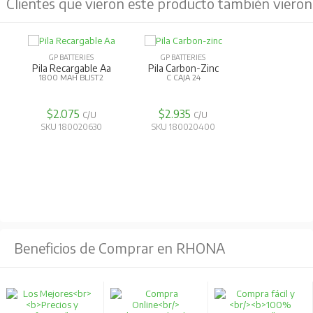
Clientes que vieron este producto también vieron
GP BATTERIES
GP BATTERIES
Pila Recargable Aa
Pila Carbon-Zinc
1800 MAH BLIST2
C CAJA 24
$2.075
$2.935
C/U
C/U
SKU 180020630
SKU 180020400
Beneficios de Comprar en RHONA