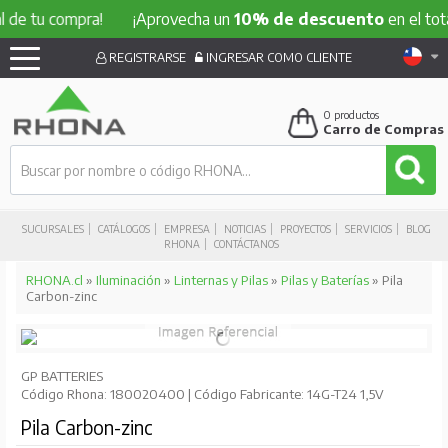
u compra!
¡Aprovecha un
10% de descuento
en el total de t
REGISTRARSE
INGRESAR COMO CLIENTE
0
productos
Carro de Compras
SUCURSALES
CATÁLOGOS
EMPRESA
NOTICIAS
PROYECTOS
SERVICIOS
BLOG
RHONA
CONTÁCTANOS
RHONA.cl
»
Iluminación
»
Linternas y Pilas
»
Pilas y Baterías
» Pila
Carbon-zinc
GP BATTERIES
Código Rhona: 180020400 | Código Fabricante: 14G-T24 1,5V
Pila Carbon-zinc