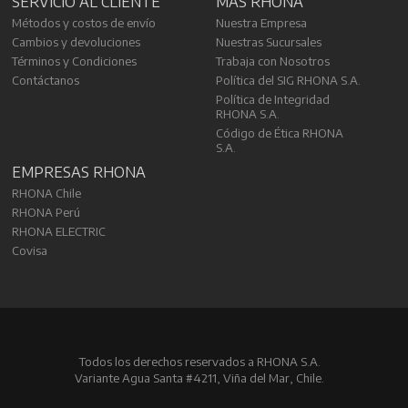
SERVICIO AL CLIENTE
MÁS RHONA
Métodos y costos de envío
Nuestra Empresa
Cambios y devoluciones
Nuestras Sucursales
Términos y Condiciones
Trabaja con Nosotros
Contáctanos
Política del SIG RHONA S.A.
Política de Integridad
RHONA S.A.
Código de Ética RHONA
S.A.
EMPRESAS RHONA
RHONA Chile
RHONA Perú
RHONA ELECTRIC
Covisa
Todos los derechos reservados a RHONA S.A.
Variante Agua Santa #4211, Viña del Mar, Chile.