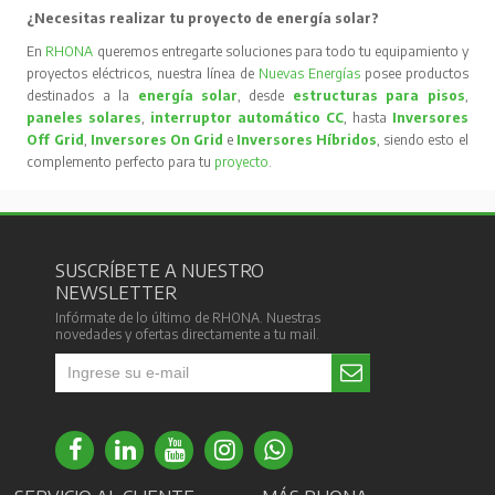
¿Necesitas realizar tu proyecto de energía solar?
En
RHONA
queremos entregarte soluciones para todo tu equipamiento y
proyectos eléctricos, nuestra línea de
Nuevas Energías
posee productos
destinados a la
energía solar
, desde
estructuras para pisos
,
paneles solares
,
interruptor automático CC
, hasta
Inversores
Off Grid
,
Inversores On Grid
e
Inversores Híbridos
, siendo esto el
complemento perfecto para tu
proyecto
.
SUSCRÍBETE A NUESTRO
NEWSLETTER
Infórmate de lo último de RHONA. Nuestras
novedades y ofertas directamente a tu mail.