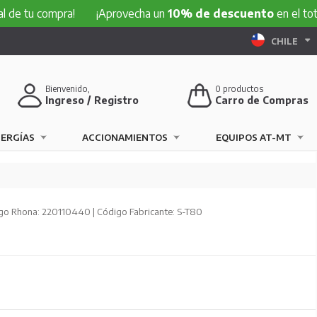
e tu compra!
¡Aprovecha un
10% de descuento
en el total 
CHILE
Bienvenido,
0
productos
Ingreso / Registro
Carro de Compras
NERGÍAS
ACCIONAMIENTOS
EQUIPOS AT-MT
go Rhona: 220110440 | Código Fabricante: S-T80