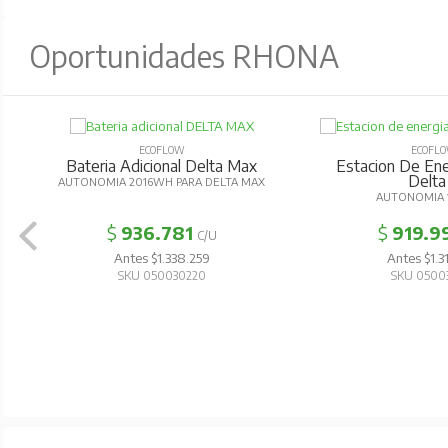
Oportunidades RHONA
ECOFLOW
ECOFL
Bateria Adicional Delta Max
Estacion De Ener
Delta
AUTONOMIA 2016WH PARA DELTA MAX
AUTONOMIA
$
936.781
$
919.9
C/U
Antes $1.338.259
Antes $1.3
SKU 050030220
SKU 0500