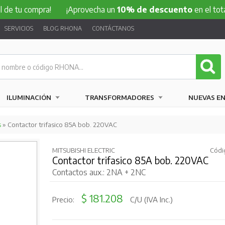
e tu compra!
¡Aprovecha un
10% de descuento
en el total d
SERVICIOS
BLOG RHONA
CONTÁCTANOS
ILUMINACIÓN
TRANSFORMADORES
NUEVAS E
s
» Contactor trifasico 85A bob. 220VAC
MITSUBISHI ELECTRIC
Códi
Contactor trifasico 85A bob. 220VAC
Contactos aux.: 2NA + 2NC
$ 181.208
Precio:
C/U (IVA Inc.)