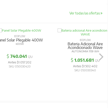
Ver todas las ofertas
ECOFLOW
anel Solar Plegable 400W
ECOFLOW
Bateria Adicional Aire
400W
Acondicionado Wave
AUTONOMIA 1159 WH
$
740.041
C/U
$
1.051.681
C/U
Antes $1.057.202
Antes $1.502.402
SKU 050030420
SKU 050030340