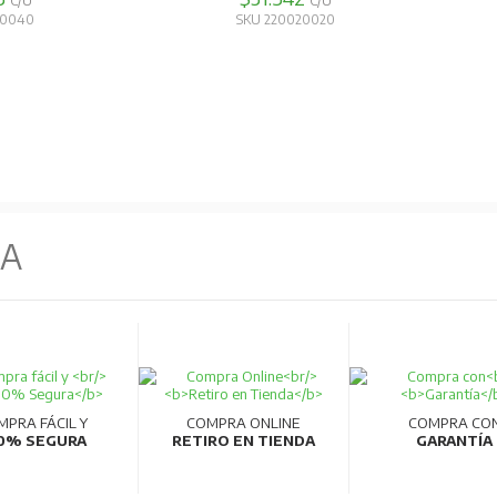
C/U
C/U
90720
SKU 220750100
NA
MPRA FÁCIL Y
COMPRA ONLINE
COMPRA CO
0% SEGURA
RETIRO EN TIENDA
GARANTÍA