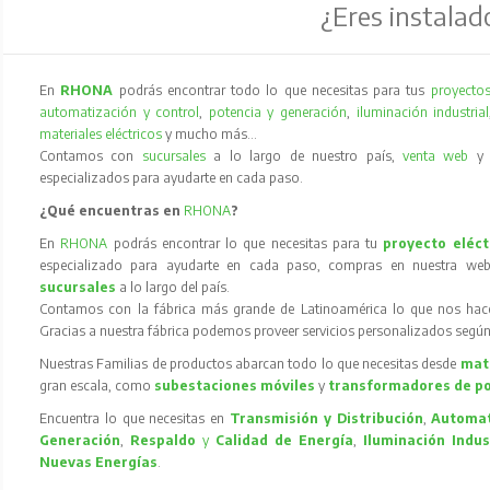
¿Eres instalad
En
RHONA
podrás encontrar todo lo que necesitas para tus
proyectos
automatización y control
,
potencia y generación
,
iluminación industrial
materiales eléctricos
y mucho más…
Contamos con
sucursales
a lo largo de nuestro país,
venta web
especializados para ayudarte en cada paso.
¿Qué encuentras en
RHONA
?
En
RHONA
podrás encontrar lo que necesitas para tu
proyecto eléct
especializado para ayudarte en cada paso, compras en nuestra web
sucursales
a lo largo del país.
Contamos con la fábrica más grande de Latinoamérica lo que nos hace l
Gracias a nuestra fábrica podemos proveer servicios personalizados según
Nuestras Familias de productos abarcan todo lo que necesitas desde
mate
gran escala, como
subestaciones móviles
y
transformadores de p
Encuentra lo que necesitas en
Transmisión y Distribución
,
Automat
Generación
,
Respaldo
y
Calidad de Energía
,
Iluminación Indus
Nuevas Energías
.