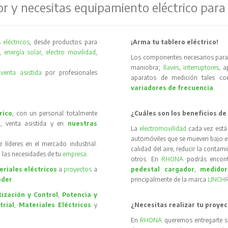
or y necesitas equipamiento eléctrico para
 eléctricos
, desde productos para
¡Arma tu tablero eléctrico!
,
energía solar
,
electro movilidad
,
Los componentes necesarios para 
maniobra;
llaves
,
interruptores
, 
y
venta asistida
por profesionales
aparatos de medición tales 
variadores de frecuencia
.
rico
, con un personal totalmente
¿Cuáles son los beneficios de
, venta asistida y en
nuestras
La
electromovilidad
cada vez está
automóviles que se mueven bajo el 
íderes en el mercado industrial.
calidad del aire, reducir la contam
 las necesidades de tu
empresa
.
otros. En
RHONA
podrás encon
riales eléctricos
a
proyectos
a
pedestal cargador
,
medidor
oder
.
principalmente de la marca
LINCH
ización y Control
,
Potencia y
trial
,
Materiales Eléctricos
y
¿Necesitas realizar tu proyec
En
RHONA
queremos entregarte s