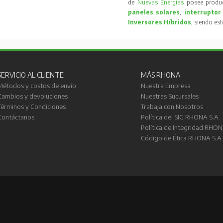
de
Nuevas Energías
posee produc
paneles solares
,
interruptor
Inversores Híbridos
, siendo es
SERVICIO AL CLIENTE
MÁS RHONA
Métodos y costos de envío
Nuestra Empresa
Cambios y devoluciones
Nuestras Sucursales
Términos y Condiciones
Trabaja con Nosotros
Contáctanos
Política del SIG RHONA S.A.
Política de Integridad RHON
Código de Ética RHONA S.A.