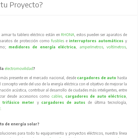
 tu Proyecto?
armar tu tablero eléctrico están en
RHONA
, estos pueden ser aparatos de
aparatos de protección como
fusibles
e
interruptores automáticos
y
como;
medidores de energía eléctrica
,
amperímetros
,
voltímetros
,
 la
electromovilidad
?
 más presente en el mercado nacional, desde
cargadores de auto
hasta
concepto verde del uso de la energía eléctrica con el objetivo de mejorar la
inación acústica, contribuir al desarrollo de ciudades más inteligentes, entre
trar desde accesorios como
cables
,
cargadores de auto eléctrico
,
 trifásico meter
y
cargadores de autos
de última tecnología,
R
.
to de energía solar?
oluciones para todo tu equipamiento y proyectos eléctricos, nuestra línea