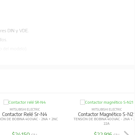
res DIN y VDE.
los.
o del modelo).
les.
riales y comerciales.
MITSUBISHI ELECTRIC
Contactor Relé Sr-T5
MITSUBISHI ELECTRIC
Contactor Magnético Con
VOLTAJE DE LA BOBINA 200VCA - 4NA
Protección S-N11
1NC
NSIÓN DE BOBINA 24VAC - 1NA 12A
$26.524