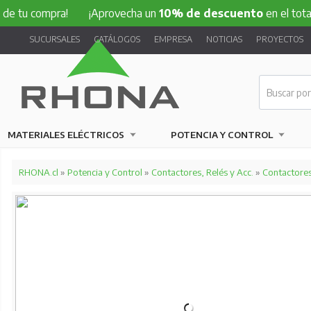
 tu compra!
¡Aprovecha un
10% de descuento
en el total d
SUCURSALES
CATÁLOGOS
EMPRESA
NOTICIAS
PROYECTOS
MATERIALES ELÉCTRICOS
POTENCIA Y CONTROL
RHONA.cl
»
Potencia y Control
»
Contactores, Relés y Acc.
»
Contactore