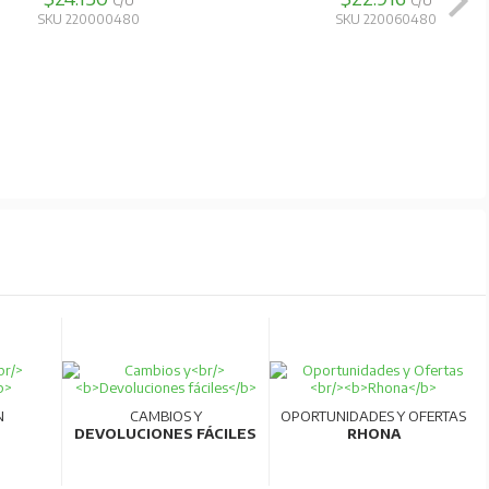
C/U
$20.079
C/U
SKU 220001060
SKU 220030620
N
CAMBIOS Y
OPORTUNIDADES Y OFERTAS
DEVOLUCIONES FÁCILES
RHONA