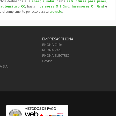
tos destinados a la
energía solar
, desde
estructuras para pisos
,
 automático CC
, hasta
Inversores Off Grid
,
Inversores On Grid
e
to el complemento perfecto para tu
proyecto
.
EMPRESAS RHONA
RHONA Chile
RHONA Perú
RHONA ELECTRIC
Covisa
A S.A.