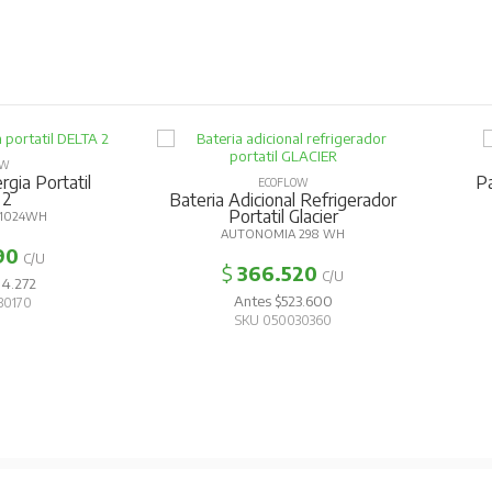
OW
gia Portatil
P
ECOFLOW
 2
Bateria Adicional Refrigerador
Portatil Glacier
 1024WH
AUTONOMIA 298 WH
90
C/U
$
366.520
C/U
14.272
Antes $523.600
30170
SKU 050030360