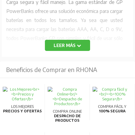
Carga segura y fácil manejo. La gama estándar de GP
PowerBanks ofrece una solución económica para cargar
baterías en todos los tamaños. Ya sea que usted
necesita para cargar las baterías AAA, AA, C, D o 9V,
todos PowerBanks GP son simples y fácil de usar sólo
LEER MÁS
hay que poner en las pilas y dejarlo cargando toda la
noche. El control automático de temporizador garantiza
un proceso de carga segura después de lo cual usted
Beneficios de Comprar en RHONA
puede llevar sus baterías cargadas a cabo cuando sea
necesario.
Diseño compacto: Ranuras de la batería en la parte
delantera y trasera
LOS MEJORES
COMPRA FÁCIL Y
PRECIOS Y OFERTAS
100% SEGURA
COMPRA ONLINE
Carga segura
DESPACHO DE
PRODUCTOS
Dos canales de carga, puede cargar 2 ó 4 pcs