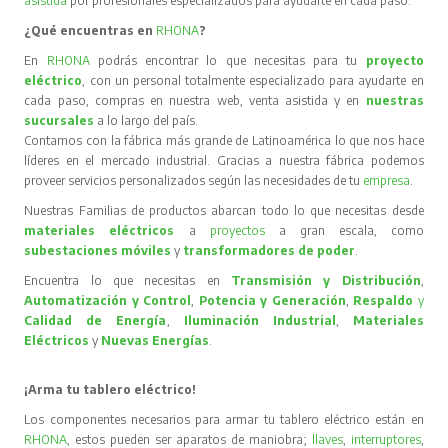
asistida
por profesionales especializados para ayudarte en cada paso.
¿Qué encuentras en
RHONA
?
En
RHONA
podrás encontrar lo que necesitas para tu
proyecto
eléctrico
, con un personal totalmente especializado para ayudarte en
cada paso, compras en nuestra web, venta asistida y en
nuestras
sucursales
a lo largo del país.
Contamos con la fábrica más grande de Latinoamérica lo que nos hace
líderes en el mercado industrial. Gracias a nuestra fábrica podemos
proveer servicios personalizados según las necesidades de tu
empresa
.
Nuestras Familias de productos abarcan todo lo que necesitas desde
materiales eléctricos
a
proyectos
a gran escala, como
subestaciones móviles
y
transformadores de poder
.
Encuentra lo que necesitas en
Transmisión y Distribución
,
Automatización y Control
,
Potencia y Generación
,
Respaldo
y
Calidad de Energía
,
Iluminación Industrial
,
Materiales
Eléctricos
y
Nuevas Energías
.
¡Arma tu tablero eléctrico!
Los componentes necesarios para armar tu tablero eléctrico están en
RHONA
, estos pueden ser aparatos de maniobra;
llaves
,
interruptores
,