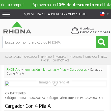
e tu compra!
¡Aprovecha un
10% de descuento
en el total 
REGISTRARSE
INGRESAR COMO CLIENTE
0
productos
Carro de Compras
SUCURSALES
CATÁLOGOS
EMPRESA
NOTICIAS
PROYECTOS
SERVICIOS
BLOG
RHONA
CONTÁCTANOS
RHONA.cl
»
Iluminación
»
Linternas y Pilas
»
Cargadores
» Cargador
Con 4 Pila A
GP BATTERIES
Código Rhona: 180020870 | Código Fabricante: PB350GSW160- C4
Cargador Con 4 Pila A