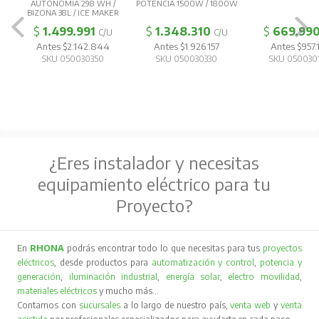
AUTONOMIA 298 WH /
POTENCIA 1500W / 1800W
BIZONA 38L / ICE MAKER
$
1.499.991
$
1.348.310
$
669.99
C/U
C/U
Antes $2.142.844
Antes $1.926.157
Antes $957.
SKU 050030350
SKU 050030330
SKU 050030
¿Eres instalador y necesitas
equipamiento eléctrico para tu
Proyecto?
En
RHONA
podrás encontrar todo lo que necesitas para tus
proyectos
eléctricos
, desde productos para
automatización y control
,
potencia y
generación
,
iluminación industrial
,
energía solar
,
electro movilidad
,
materiales eléctricos
y mucho más…
Contamos con
sucursales
a lo largo de nuestro país,
venta web
y
venta