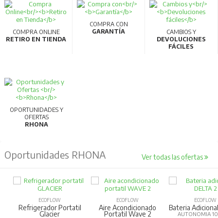
COMPRA CON
GARANTÍA
COMPRA ONLINE
CAMBIOS Y
RETIRO EN TIENDA
DEVOLUCIONES
FÁCILES
OPORTUNIDADES Y
OFERTAS
RHONA
Oportunidades RHONA
Ver todas las ofertas
ECOFLOW
ECOFLOW
ECOFLOW
Refrigerador Portatil
Aire Acondicionado
Bateria Adiciona
Glacier
Portatil Wave 2
AUTONOMIA 1