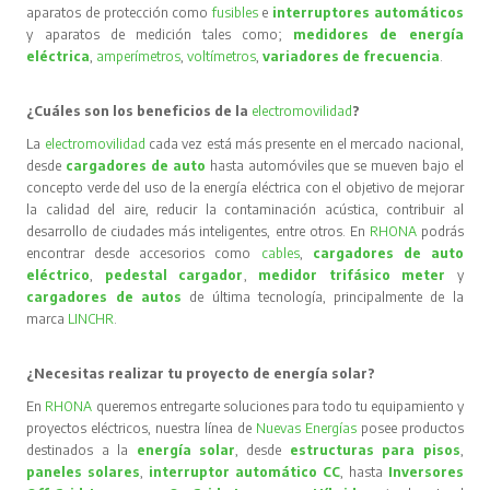
aparatos de protección como
fusibles
e
interruptores automáticos
y aparatos de medición tales como;
medidores de energía
eléctrica
,
amperímetros
,
voltímetros
,
variadores de frecuencia
.
¿Cuáles son los beneficios de la
electromovilidad
?
La
electromovilidad
cada vez está más presente en el mercado nacional,
desde
cargadores de auto
hasta automóviles que se mueven bajo el
concepto verde del uso de la energía eléctrica con el objetivo de mejorar
la calidad del aire, reducir la contaminación acústica, contribuir al
desarrollo de ciudades más inteligentes, entre otros. En
RHONA
podrás
encontrar desde accesorios como
cables
,
cargadores de auto
eléctrico
,
pedestal cargador
,
medidor trifásico meter
y
cargadores de autos
de última tecnología, principalmente de la
marca
LINCHR
.
¿Necesitas realizar tu proyecto de energía solar?
En
RHONA
queremos entregarte soluciones para todo tu equipamiento y
proyectos eléctricos, nuestra línea de
Nuevas Energías
posee productos
destinados a la
energía solar
, desde
estructuras para pisos
,
paneles solares
,
interruptor automático CC
, hasta
Inversores