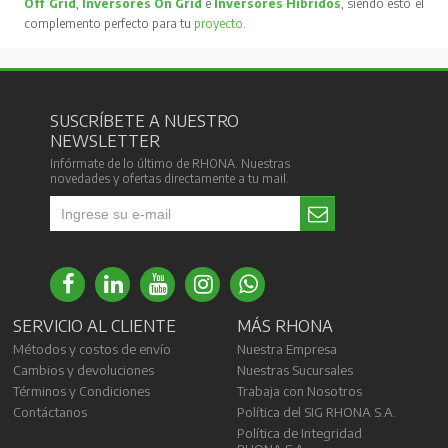
Off Grid
,
Inversores On Grid
e
Inversores Híbridos
, siendo esto el
complemento perfecto para tu
proyecto
.
SUSCRÍBETE A NUESTRO
NEWSLETTER
Infórmate de lo último de RHONA. Nuestras
novedades y ofertas directamente a tu mail.
SERVICIO AL CLIENTE
MÁS RHONA
Métodos y costos de envío
Nuestra Empresa
Cambios y devoluciones
Nuestras Sucursales
Términos y Condiciones
Trabaja con Nosotros
Contáctanos
Política del SIG RHONA S.A.
Política de Integridad