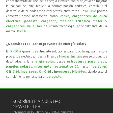
concepto verde del uso de la energía eléctrica con el objetivo de mejorar
la calidad del aire, reducir la contaminación acústica, contribuir al
desarrollo de ciudades más inteligentes, entre otros. En
RHONA
podrás
encontrar desde accesorios como
cables
,
cargadores de auto
eléctrico
,
pedestal cargador
,
medidor trifásico meter
y
cargadores de autos
de última tecnología, principalmente de la
marca
LINCHR
.
¿Necesitas realizar tu proyecto de energía solar?
En
RHONA
queremos entregarte soluciones para todo tu equipamiento y
proyectos eléctricos, nuestra línea de
Nuevas Energías
posee productos
destinados a la
energía solar
, desde
estructuras para pisos
,
paneles solares
,
interruptor automático CC
, hasta
Inversores
Off Grid
,
Inversores On Grid
e
Inversores Híbridos
, siendo esto el
complemento perfecto para tu
proyecto
.
SUSCRÍBETE A NUESTRO
NEWSLETTER
Infórmate de lo último de RHONA. Nuestras