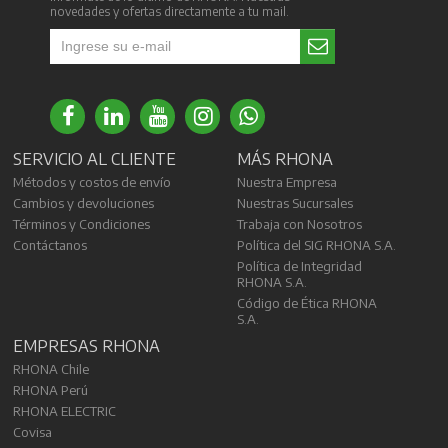
novedades y ofertas directamente a tu mail.
SERVICIO AL CLIENTE
MÁS RHONA
Métodos y costos de envío
Nuestra Empresa
Cambios y devoluciones
Nuestras Sucursales
Términos y Condiciones
Trabaja con Nosotros
Contáctanos
Política del SIG RHONA S.A.
Política de Integridad
RHONA S.A.
Código de Ética RHONA
S.A.
EMPRESAS RHONA
RHONA Chile
RHONA Perú
RHONA ELECTRIC
Covisa