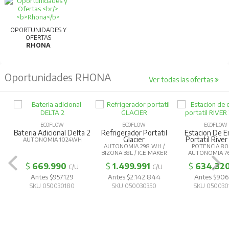
OPORTUNIDADES Y
OFERTAS
RHONA
Oportunidades RHONA
Ver todas las ofertas
ECOFLOW
ECOFLOW
ECOFLOW
Bateria Adicional Delta 2
Refrigerador Portatil
Estacion De E
Glacier
Portatil River
AUTONOMIA 1024WH
AUTONOMIA 298 WH /
POTENCIA 8
BIZONA 38L / ICE MAKER
AUTONOMIA 7
$
669.990
$
1.499.991
$
634.32
C/U
C/U
Antes $957.129
Antes $2.142.844
Antes $906.
SKU 050030180
SKU 050030350
SKU 050030