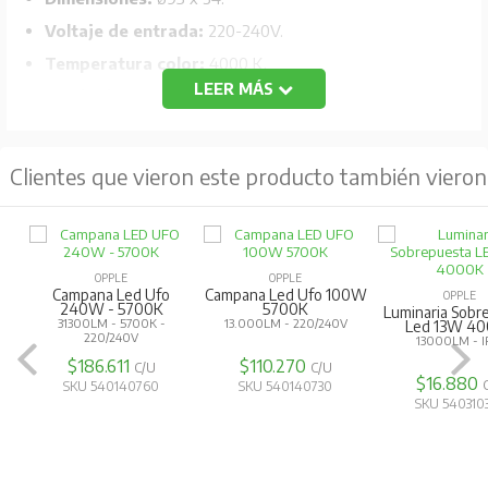
Voltaje de entrada:
220-240V.
Temperatura color:
4000 K.
LEER MÁS
Grado de protección:
IP20.
IK:
02.
Vida útil:
20.000 horas.
Clientes que vieron este producto también vieron
Temperatura de funcionamiento:
-25/50°C.
CRI:
80.
OPPLE
OPPLE
Campana Led Ufo
Campana Led Ufo 100W
OPPLE
240W - 5700K
5700K
Luminaria Sobr
31300LM - 5700K -
13.000LM - 220/240V
Led 13W 4
220/240V
13000LM - I
$186.611
$110.270
C/U
C/U
$16.880
SKU 540140760
SKU 540140730
SKU 540310