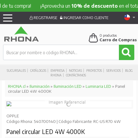
 compra!
¡Aprovecha un
10% de descuento
en el total de t
REGISTRARSE
INGRESAR COMO CLIENTE
0
productos
Carro de Compras
SUCURSALES
CATÁLOGOS
EMPRESA
NOTICIAS
PROYECTOS
SERVICIOS
BLOG
RHONA
CONTÁCTANOS
RHONA.cl
»
Iluminación
»
Iluminación LED
»
Luminaria LED
» Panel
circular LED 4W 4000K
OPPLE
Código Rhona: 540700140 | Código Fabricante: RC-US R70 4W
Panel circular LED 4W 4000K