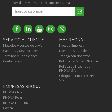
novedades y ofertas directamente a tu mail.
SERVICIO AL CLIENTE
MÁS RHONA
Métodos y costos de envío
Nuestra Empresa
Cambios y devoluciones
Nuestras Sucursales
Términos y Condiciones
Trabaja con Nosotros
Contáctanos
Política del SIG RHONA S.A.
Política de Integridad
RHONA S.A.
Código de Ética RHONA
S.A.
EMPRESAS RHONA
RHONA Chile
RHONA Perú
RHONA ELECTRIC
Covisa