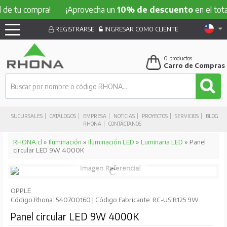
 compra!
¡Aprovecha un
10% de descuento
en el total de t
REGISTRARSE
INGRESAR COMO CLIENTE
0
productos
Carro de Compras
SUCURSALES
CATÁLOGOS
EMPRESA
NOTICIAS
PROYECTOS
SERVICIOS
BLOG
RHONA
CONTÁCTANOS
RHONA.cl
»
Iluminación
»
Iluminación LED
»
Luminaria LED
» Panel
circular LED 9W 4000K
OPPLE
Código Rhona: 540700160 | Código Fabricante: RC-US R125 9W
Panel circular LED 9W 4000K