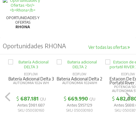
OPORTUNIDADES Y
OFERTAS
RHONA
Oportunidades RHONA
Ver todas las ofertas
ECOFLOW
ECOFLOW
ECOFLOW
Batería Adicional Delta 3
Bateria Adicional Delta 2
Estacion De E
Portatil River
AUTONOMIA 1024 WH
AUTONOMIA 1024WH
POTENCIA 5
AUTONOMIA 5
$
687.181
$
669.990
$
482.08
C/U
C/U
Antes $981.687
Antes $957.129
Antes $688
SKU 050030160
SKU 050030180
SKU 050030