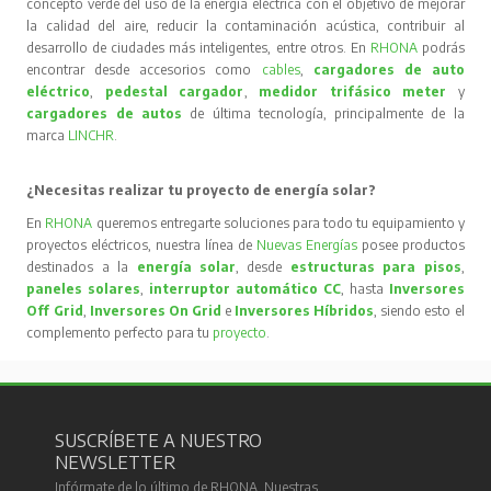
concepto verde del uso de la energía eléctrica con el objetivo de mejorar
la calidad del aire, reducir la contaminación acústica, contribuir al
desarrollo de ciudades más inteligentes, entre otros. En
RHONA
podrás
encontrar desde accesorios como
cables
,
cargadores de auto
eléctrico
,
pedestal cargador
,
medidor trifásico meter
y
cargadores de autos
de última tecnología, principalmente de la
marca
LINCHR
.
¿Necesitas realizar tu proyecto de energía solar?
En
RHONA
queremos entregarte soluciones para todo tu equipamiento y
proyectos eléctricos, nuestra línea de
Nuevas Energías
posee productos
destinados a la
energía solar
, desde
estructuras para pisos
,
paneles solares
,
interruptor automático CC
, hasta
Inversores
Off Grid
,
Inversores On Grid
e
Inversores Híbridos
, siendo esto el
complemento perfecto para tu
proyecto
.
SUSCRÍBETE A NUESTRO
NEWSLETTER
Infórmate de lo último de RHONA. Nuestras