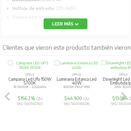
Voltaje de entrada:
220-240V.
Temperatura color:
4000 K.
LEER MÁS
Grado de protección:
IP20.
IK:
02.
Vida útil:
20.000 horas.
Clientes que vieron este producto también vieron
Temperatura de funcionamiento:
-25/50°C.
CRI:
80.
OPPLE
OPPLE
OPPLE
Campana Led Ufo 150W
Luminaria Estanca Led
Downlight Led C
5700K
40W
Embutida I
19.500LM - 220/240V
6500K-FRGP IP65
29W 3000
$156.216
$44.900
$13.054
C/U
C/U
C
SKU 540140740
SKU 540060230
SKU 540120