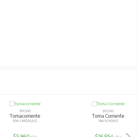
BTICINO
BTICINO
Tomacorriente
Toma Corriente
10A 1 MÓDULO
16A SCHUKO
$5.960
$16.854