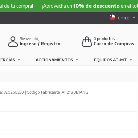
compra!
¡Aprovecha un
10% de descuento
en el total de tu 
CHILE
Bienvenido,
0
productos
Ingreso / Registro
Carro de Compras
NERGÍAS
ACCIONAMIENTOS
EQUIPOS AT-MT
a: 320260350 | Código Fabricante: AF2180E1ANG