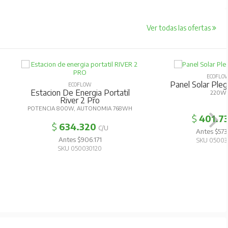
Ver todas las ofertas
ECOFLOW
Panel Solar Plegable 220
ECOFLOW
tacion De Energia Portatil
220W
River 2 Pro
ENCIA 800W, AUTONOMIA 768WH
$
401.731
C/U
$
634.320
C/U
Antes $573.902
Antes $906.171
SKU 050030410
SKU 050030120