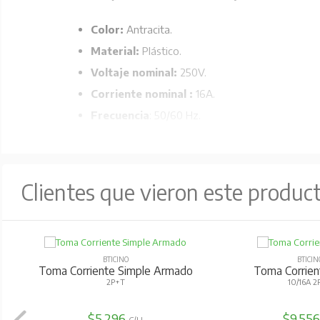
Color:
Antracita.
Material:
Plástico.
Voltaje nominal:
250V.
Corriente nominal :
16A.
Frecuencia
: 50/60 Hz.
Grado de protección:
IP20.
Capacidad de los bornes:
2.5-4 mm².
Temperatura de funcionamiento
: -5/35°C.
Clientes que vieron este produc
BTICINO
BTICIN
Toma Corriente Simple Armado
Toma Corrien
2P+T
10/16A 2
$5.296
$9.55