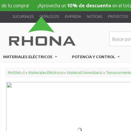
ompra!
¡Aprovecha un
10% de descuento
en el total de tu c
SUCURSALES
CATÁLOGOS
EMPRESA
NOTICIAS
PROYECTOS
MATERIALES ELÉCTRICOS
POTENCIA Y CONTROL
RHONA.cl
»
Materiales Eléctricos
»
Material Domiciliario
»
Tomacorriente