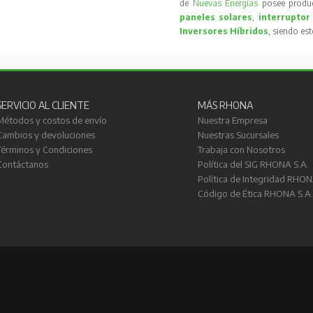
de
Nuevas Energías
posee produc
paneles solares
,
interruptor
Inversores Híbridos
, siendo es
SERVICIO AL CLIENTE
MÁS RHONA
Métodos y costos de envío
Nuestra Empresa
Cambios y devoluciones
Nuestras Sucursales
Términos y Condiciones
Trabaja con Nosotros
Contáctanos
Política del SIG RHONA S.A.
Política de Integridad RHON
Código de Ética RHONA S.A.