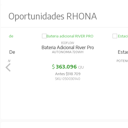
Oportunidades RHONA
ECOFLOW
Bateria Adicional River Pro
ECOFL
Estacion De Ener
AUTONOMIA 720WH
River 2
POTENCIA 500W, AU
$
363.096
C/U
$
482.0
Antes $518.709
Antes $68
SKU 050030140
SKU 0500