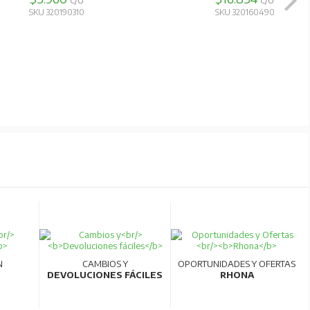
C/U
C/U
SKU 320190310
SKU 320160490
N
CAMBIOS Y
OPORTUNIDADES Y OFERTAS
DEVOLUCIONES FÁCILES
RHONA