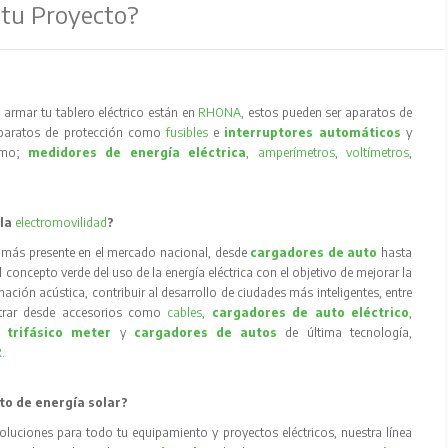
 tu Proyecto?
armar tu tablero eléctrico están en
RHONA
, estos pueden ser aparatos de
aparatos de protección como
fusibles
e
interruptores automáticos
y
como;
medidores de energía eléctrica
,
amperímetros
,
voltímetros
,
 la
electromovilidad
?
 más presente en el mercado nacional, desde
cargadores de auto
hasta
concepto verde del uso de la energía eléctrica con el objetivo de mejorar la
inación acústica, contribuir al desarrollo de ciudades más inteligentes, entre
trar desde accesorios como
cables
,
cargadores de auto eléctrico
,
 trifásico meter
y
cargadores de autos
de última tecnología,
R
.
to de energía solar?
oluciones para todo tu equipamiento y proyectos eléctricos, nuestra línea