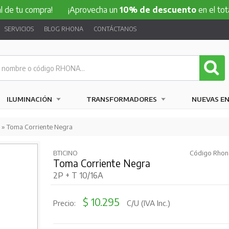
ompra!
¡Aprovecha un
10% de descuento
en el total de tu 
SERVICIOS
BLOG RHONA
CONTÁCTANOS
ILUMINACIÓN
TRANSFORMADORES
NUEVAS E
» Toma Corriente Negra
BTICINO
Código Rhon
Toma Corriente Negra
2P + T 10/16A
$ 10.295
Precio:
C/U (IVA Inc.)