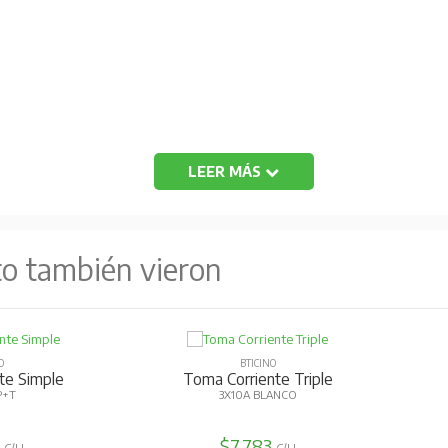
LEER MÁS
to también vieron
O
BTICINO
te Simple
Toma Corriente Triple
P+T
3X10A BLANCO
6
$7.783