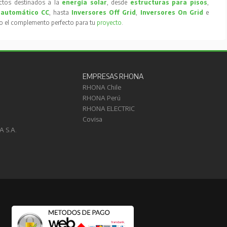
tos destinados a la
energía solar
, desde
estructuras para pisos
,
 automático CC
, hasta
Inversores Off Grid
,
Inversores On Grid
e
to el complemento perfecto para tu
proyecto
.
EMPRESAS RHONA
RHONA Chile
RHONA Perú
RHONA ELECTRIC
Covisa
A S.A.