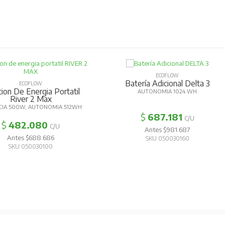
ECOFLOW
Batería Adicional Delta 3
OW
gia Portatil
Es
AUTONOMIA 1024 WH
 Max
TONOMIA 512WH
POT
$
687.181
C/U
80
C/U
Antes $981.687
8.686
SKU 050030160
30100