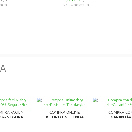
C/U
C/U
40690
SKU 320030900
NA
MPRA FÁCIL Y
COMPRA ONLINE
COMPRA CO
0% SEGURA
RETIRO EN TIENDA
GARANTÍA