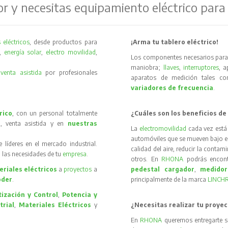
or y necesitas equipamiento eléctrico para
 eléctricos
, desde productos para
¡Arma tu tablero eléctrico!
,
energía solar
,
electro movilidad
,
Los componentes necesarios para 
maniobra;
llaves
,
interruptores
, 
y
venta asistida
por profesionales
aparatos de medición tales 
variadores de frecuencia
.
rico
, con un personal totalmente
¿Cuáles son los beneficios de
, venta asistida y en
nuestras
La
electromovilidad
cada vez está
automóviles que se mueven bajo el 
íderes en el mercado industrial.
calidad del aire, reducir la contam
 las necesidades de tu
empresa
.
otros. En
RHONA
podrás encon
riales eléctricos
a
proyectos
a
pedestal cargador
,
medidor
oder
.
principalmente de la marca
LINCH
ización y Control
,
Potencia y
trial
,
Materiales Eléctricos
y
¿Necesitas realizar tu proyec
En
RHONA
queremos entregarte s