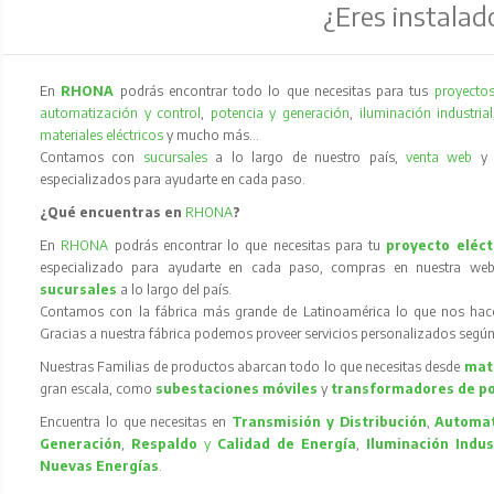
¿Eres instalad
En
RHONA
podrás encontrar todo lo que necesitas para tus
proyectos
automatización y control
,
potencia y generación
,
iluminación industrial
materiales eléctricos
y mucho más…
Contamos con
sucursales
a lo largo de nuestro país,
venta web
especializados para ayudarte en cada paso.
¿Qué encuentras en
RHONA
?
En
RHONA
podrás encontrar lo que necesitas para tu
proyecto eléct
especializado para ayudarte en cada paso, compras en nuestra web
sucursales
a lo largo del país.
Contamos con la fábrica más grande de Latinoamérica lo que nos hace l
Gracias a nuestra fábrica podemos proveer servicios personalizados según
Nuestras Familias de productos abarcan todo lo que necesitas desde
mate
gran escala, como
subestaciones móviles
y
transformadores de p
Encuentra lo que necesitas en
Transmisión y Distribución
,
Automat
Generación
,
Respaldo
y
Calidad de Energía
,
Iluminación Indus
Nuevas Energías
.