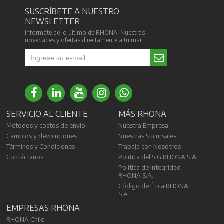
SUSCRÍBETE A NUESTRO
NEWSLETTER
Infórmate de lo último de RHONA. Nuestras
novedades y ofertas directamente a tu mail.
SERVICIO AL CLIENTE
MÁS RHONA
Métodos y costos de envío
Nuestra Empresa
Cambios y devoluciones
Nuestras Sucursales
Términos y Condiciones
Trabaja con Nosotros
Contáctanos
Política del SIG RHONA S.A.
Política de Integridad
RHONA S.A.
Código de Ética RHONA
S.A.
EMPRESAS RHONA
RHONA Chile