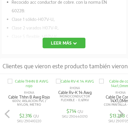
Recocido acc conductor de cobre. con la norma EN
60228:
Clase 1 sólido-H07V-U,
Clase 2 varados H07V-R,
Clase 5 flexible, H07V-K
LEER MÁS
Aislamiento: PVC tipo TI compuesto 1
Color del aislamiento: verde / amarillo, azul, negro,
Clientes que vieron este producto también vieron
marrón o de otros colores
Instalación en superficie montada o conductos
embebidos o sistemas cerrados similares. Conveniente
RHONA
Cable Rv-K 14 Awg
RHONA
RHONA
para la instalación fija protegida en, o sobre, la
MONOCONDUCTOR
Cable Thhn 8 Awg Rojo
Cable De Co
FLEXIBLE - 0,6/1KV
14X1,0M
600V, AISLACIÓN PVC /
iluminación o para tensiones de hasta 1000 V ac o,
NYLON, METRO
CON PANTALLA 
$714
C/U
hasta 750 V de corriente continua a la tierra.
$2.316
$13.258
C/U
C
SKU 290440010
SKU 290410220
SKU 290170