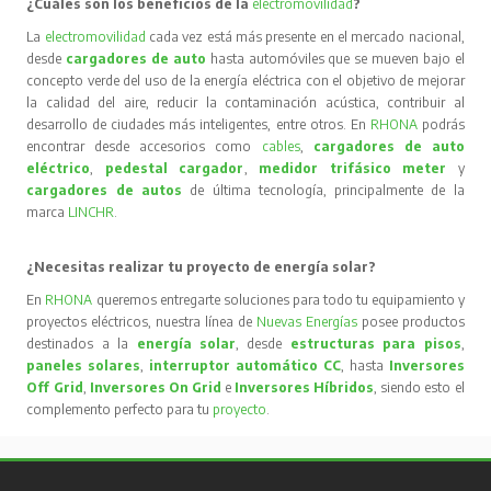
¿Cuáles son los beneficios de la
electromovilidad
?
La
electromovilidad
cada vez está más presente en el mercado nacional,
desde
cargadores de auto
hasta automóviles que se mueven bajo el
concepto verde del uso de la energía eléctrica con el objetivo de mejorar
la calidad del aire, reducir la contaminación acústica, contribuir al
desarrollo de ciudades más inteligentes, entre otros. En
RHONA
podrás
encontrar desde accesorios como
cables
,
cargadores de auto
eléctrico
,
pedestal cargador
,
medidor trifásico meter
y
cargadores de autos
de última tecnología, principalmente de la
marca
LINCHR
.
¿Necesitas realizar tu proyecto de energía solar?
En
RHONA
queremos entregarte soluciones para todo tu equipamiento y
proyectos eléctricos, nuestra línea de
Nuevas Energías
posee productos
destinados a la
energía solar
, desde
estructuras para pisos
,
paneles solares
,
interruptor automático CC
, hasta
Inversores
Off Grid
,
Inversores On Grid
e
Inversores Híbridos
, siendo esto el
complemento perfecto para tu
proyecto
.