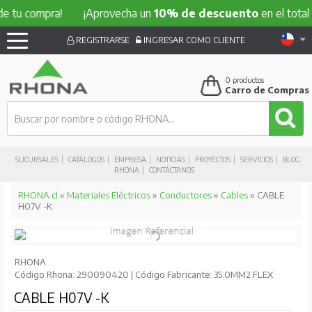
compra!
¡Aprovecha un
10% de descuento
en el total de tu 
REGISTRARSE
INGRESAR COMO CLIENTE
0
productos
Carro de Compras
SUCURSALES
CATÁLOGOS
EMPRESA
NOTICIAS
PROYECTOS
SERVICIOS
BLOG
RHONA
CONTÁCTANOS
RHONA.cl
»
Materiales Eléctricos
»
Conductores
»
Cables
» CABLE
H07V -K
RHONA
Código Rhona: 290090420 | Código Fabricante: 35.0MM2 FLEX.
CABLE H07V -K