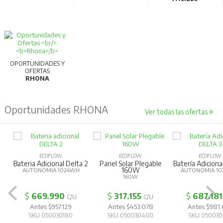
OPORTUNIDADES Y
OFERTAS
RHONA
Oportunidades RHONA
Ver todas las ofertas
ECOFLOW
ECOFLOW
ECOFLOW
Bateria Adicional Delta 2
Panel Solar Plegable
Batería Adiciona
160W
AUTONOMIA 1024WH
AUTONOMIA 10
160W
$
669.990
$
317.155
$
687.181
C/U
C/U
Antes $957.129
Antes $453.078
Antes $981
SKU 050030180
SKU 050030400
SKU 050030