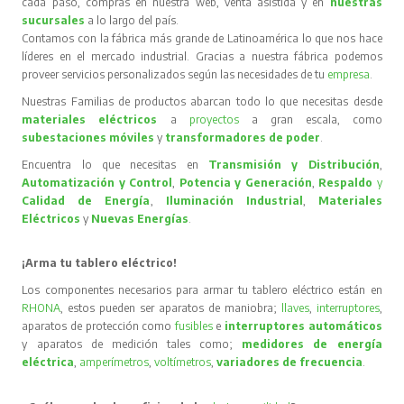
cada paso, compras en nuestra web, venta asistida y en
nuestras
sucursales
a lo largo del país.
Contamos con la fábrica más grande de Latinoamérica lo que nos hace
líderes en el mercado industrial. Gracias a nuestra fábrica podemos
proveer servicios personalizados según las necesidades de tu
empresa
.
Nuestras Familias de productos abarcan todo lo que necesitas desde
materiales eléctricos
a
proyectos
a gran escala, como
subestaciones móviles
y
transformadores de poder
.
Encuentra lo que necesitas en
Transmisión y Distribución
,
Automatización y Control
,
Potencia y Generación
,
Respaldo
y
Calidad de Energía
,
Iluminación Industrial
,
Materiales
Eléctricos
y
Nuevas Energías
.
¡Arma tu tablero eléctrico!
Los componentes necesarios para armar tu tablero eléctrico están en
RHONA
, estos pueden ser aparatos de maniobra;
llaves
,
interruptores
,
aparatos de protección como
fusibles
e
interruptores automáticos
y aparatos de medición tales como;
medidores de energía
eléctrica
,
amperímetros
,
voltímetros
,
variadores de frecuencia
.