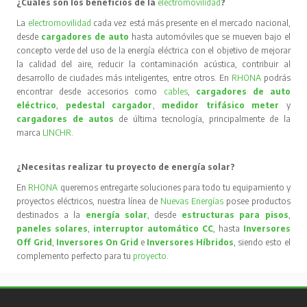
¿Cuáles son los beneficios de la
electromovilidad
?
La
electromovilidad
cada vez está más presente en el mercado nacional,
desde
cargadores de auto
hasta automóviles que se mueven bajo el
concepto verde del uso de la energía eléctrica con el objetivo de mejorar
la calidad del aire, reducir la contaminación acústica, contribuir al
desarrollo de ciudades más inteligentes, entre otros. En
RHONA
podrás
encontrar desde accesorios como
cables
,
cargadores de auto
eléctrico
,
pedestal cargador
,
medidor trifásico meter
y
cargadores de autos
de última tecnología, principalmente de la
marca
LINCHR
.
¿Necesitas realizar tu proyecto de energía solar?
En
RHONA
queremos entregarte soluciones para todo tu equipamiento y
proyectos eléctricos, nuestra línea de
Nuevas Energías
posee productos
destinados a la
energía solar
, desde
estructuras para pisos
,
paneles solares
,
interruptor automático CC
, hasta
Inversores
Off Grid
,
Inversores On Grid
e
Inversores Híbridos
, siendo esto el
complemento perfecto para tu
proyecto
.