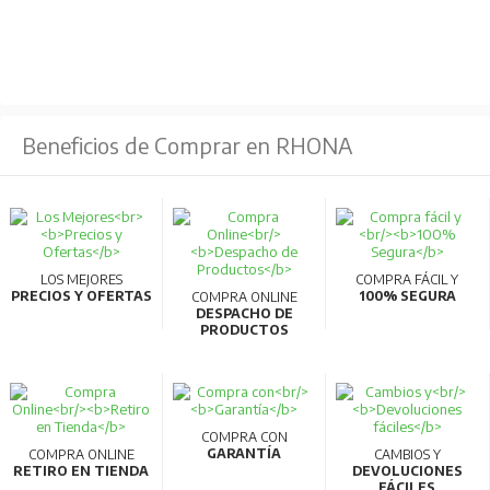
Rango: de 0 a 99
Detección automática de ajustes
Rango: 9,6 kb/s – 12,0 Mb/s
Potencia
Beneficios de Comprar en RHONA
Consumo (régimen permanente, máximo): 35mA a
24VCC
Protección contra inversión de polaridad
Aislado galvánicamente
LOS MEJORES
COMPRA FÁCIL Y
PRECIOS Y OFERTAS
100% SEGURA
COMPRA ONLINE
Certificaciones
DESPACHO DE
PRODUCTOS
C: IEC 60947-4-2
CE: IEC 60947-4-2
COMPRA CON
GARANTÍA
COMPRA ONLINE
CAMBIOS Y
RETIRO EN TIENDA
DEVOLUCIONES
FÁCILES