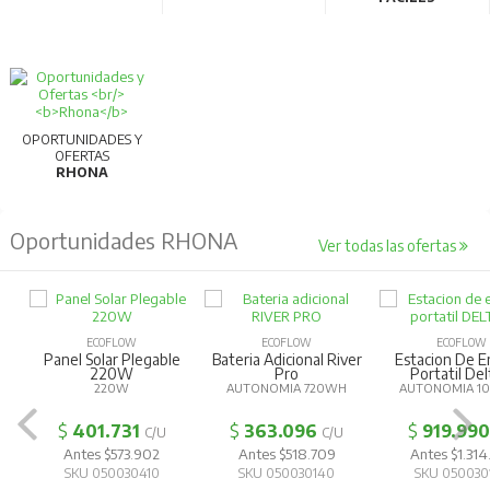
OPORTUNIDADES Y
OFERTAS
RHONA
Oportunidades RHONA
Ver todas las ofertas
ECOFLOW
ECOFLOW
ECOFLOW
Panel Solar Plegable
Bateria Adicional River
Estacion De E
220W
Pro
Portatil Del
220W
AUTONOMIA 720WH
AUTONOMIA 1
$
401.731
$
363.096
$
919.990
C/U
C/U
Antes $573.902
Antes $518.709
Antes $1.314
SKU 050030410
SKU 050030140
SKU 050030