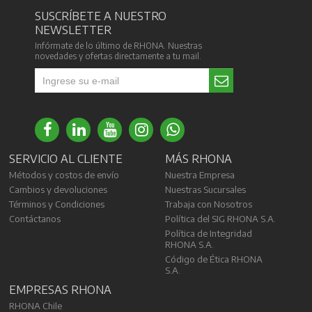
SUSCRÍBETE A NUESTRO
NEWSLETTER
Infórmate de lo último de RHONA. Nuestras
novedades y ofertas directamente a tu mail.
SERVICIO AL CLIENTE
MÁS RHONA
Métodos y costos de envío
Nuestra Empresa
Cambios y devoluciones
Nuestras Sucursales
Términos y Condiciones
Trabaja con Nosotros
Contáctanos
Política del SIG RHONA S.A.
Política de Integridad
RHONA S.A.
Código de Ética RHONA
S.A.
EMPRESAS RHONA
RHONA Chile