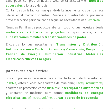
cada paso, compras en nuestra web, venta asistida y en
nuestras
sucursales
a lo largo del país.
Contamos con la fábrica más grande de Latinoamérica lo que nos hace
líderes en el mercado industrial. Gracias a nuestra fábrica podemos
proveer servicios personalizados según las necesidades de tu
empresa
.
Nuestras Familias de productos abarcan todo lo que necesitas desde
materiales eléctricos
a
proyectos
a gran escala, como
subestaciones móviles
y
transformadores de poder
.
Encuentra lo que necesitas en
Transmisión y Distribución
,
Automatización y Control
,
Potencia y Generación
,
Respaldo
y
Calidad de Energía
,
Iluminación Industrial
,
Materiales
Eléctricos
y
Nuevas Energías
.
¡Arma tu tablero eléctrico!
Los componentes necesarios para armar tu tablero eléctrico están en
RHONA
, estos pueden ser aparatos de maniobra;
llaves
,
interruptores
,
aparatos de protección como
fusibles
e
interruptores automáticos
y aparatos de medición tales como;
medidores de energía
eléctrica
,
amperímetros
,
voltímetros
,
variadores de frecuencia
.