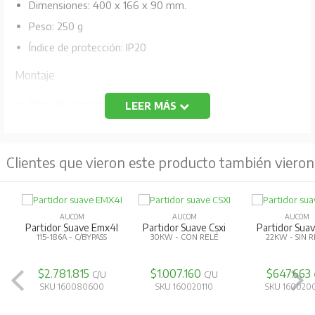
Dimensiones: 400 x 166 x 90 mm.
Peso: 250 g
Índice de protección: IP20
Montaje
Clips de sujeción de plástico (x2)
LEER MÁS
Conexiones
Clientes que vieron este producto también vieron
Arrancador suave: 6 pines
Contactos: Bañados en Oro
Red: DB9 hembra
AUCOM
AUCOM
AUCOM
Alimentación externa: 2 pines desmontable con tornillo
Partidor Suave Emx4I
Partidor Suave Csxi
Partidor Suav
115-186A - C/BYPASS
30KW - CON RELÉ
22KW - SIN 
Tamaño max. del cable: 2,5 mm
Ajustes
$2.781.815
$1.007.160
$647.663
C/U
C/U
SKU 160080600
SKU 160020110
SKU 160020
Ajustes de conmutadores rotativos: MSD y LSD