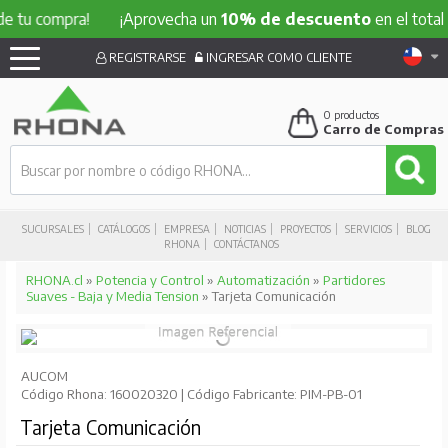
compra!
¡Aprovecha un
10% de descuento
en el total de tu 
REGISTRARSE
INGRESAR COMO CLIENTE
0
productos
Carro de Compras
SUCURSALES
CATÁLOGOS
EMPRESA
NOTICIAS
PROYECTOS
SERVICIOS
BLOG
RHONA
CONTÁCTANOS
RHONA.cl
»
Potencia y Control
»
Automatización
»
Partidores
Suaves - Baja y Media Tension
» Tarjeta Comunicación
AUCOM
Código Rhona: 160020320 | Código Fabricante: PIM-PB-01
Tarjeta Comunicación