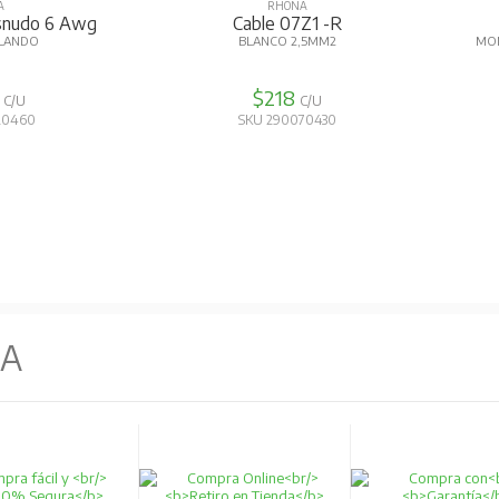
A
RHONA
snudo 6 Awg
Cable 07Z1 -R
BLANDO
BLANCO 2,5MM2
MON
4
$218
C/U
C/U
20460
SKU 290070430
d en instalaciones fijas, protegidas o no. Adecuado para interiores, e
e bombas sumergidas.
NA