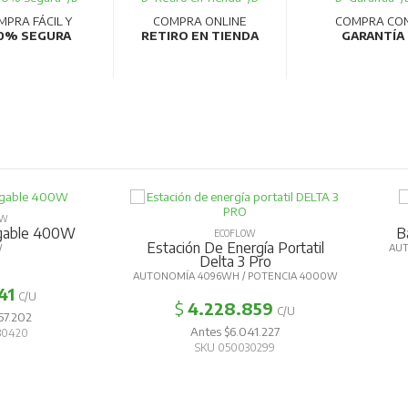
MPRA FÁCIL Y
COMPRA ONLINE
COMPRA CO
0% SEGURA
RETIRO EN TIENDA
GARANTÍA
OW
egable 400W
B
ECOFLOW
Estación De Energía Portatil
W
AUT
Delta 3 Pro
AUTONOMÍA 4096WH / POTENCIA 4000W
41
C/U
$
4.228.859
C/U
57.202
Antes $6.041.227
30420
SKU 050030299