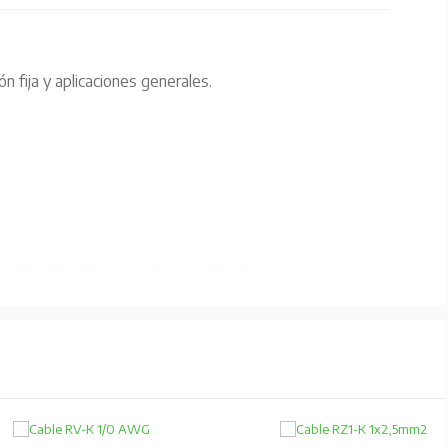
n fija y aplicaciones generales.
or del cable <50 mm -> 5 veces diámetro