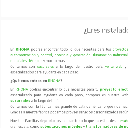
¿Eres instalad
En
RHONA
podrás encontrar todo lo que necesitas para tus
proyectos
automatización y control
,
potencia y generación
,
iluminación industrial
materiales eléctricos
y mucho más…
Contamos con
sucursales
a lo largo de nuestro país,
venta web
especializados para ayudarte en cada paso.
¿Qué encuentras en
RHONA
?
En
RHONA
podrás encontrar lo que necesitas para tu
proyecto eléct
especializado para ayudarte en cada paso, compras en nuestra web
sucursales
a lo largo del país.
Contamos con la fábrica más grande de Latinoamérica lo que nos hace l
Gracias a nuestra fábrica podemos proveer servicios personalizados según
Nuestras Familias de productos abarcan todo lo que necesitas desde
mate
gran escala, como
subestaciones móviles
y
transformadores de p