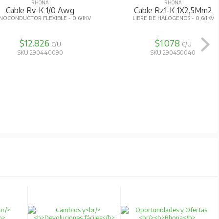
RHONA
RHONA
Cable Rv-K 1/0 Awg
Cable Rz1-K 1X2,5Mm2
OCONDUCTOR FLEXIBLE - 0,6/1KV
LIBRE DE HALOGENOS - 0,6/1KV
$12.826
$1.078
C/U
C/U
SKU 290440090
SKU 290450040
xteriores, soportes en el aire, tuberías o