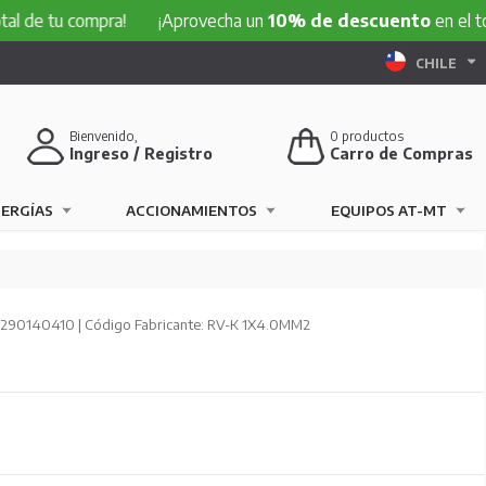
 compra!
¡Aprovecha un
10% de descuento
en el total de t
CHILE
Bienvenido,
0
productos
Ingreso / Registro
Carro de Compras
NERGÍAS
ACCIONAMIENTOS
EQUIPOS AT-MT
 290140410 | Código Fabricante: RV-K 1X4.0MM2