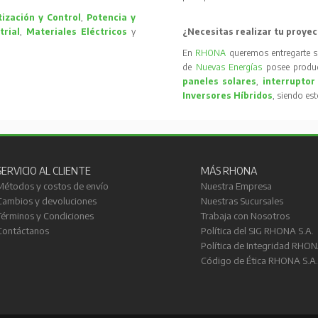
ización y Control
,
Potencia y
trial
,
Materiales Eléctricos
y
¿Necesitas realizar tu proyec
En
RHONA
queremos entregarte s
de
Nuevas Energías
posee produc
paneles solares
,
interruptor
Inversores Híbridos
, siendo es
SERVICIO AL CLIENTE
MÁS RHONA
Métodos y costos de envío
Nuestra Empresa
Cambios y devoluciones
Nuestras Sucursales
Términos y Condiciones
Trabaja con Nosotros
Contáctanos
Política del SIG RHONA S.A.
Política de Integridad RHON
Código de Ética RHONA S.A.