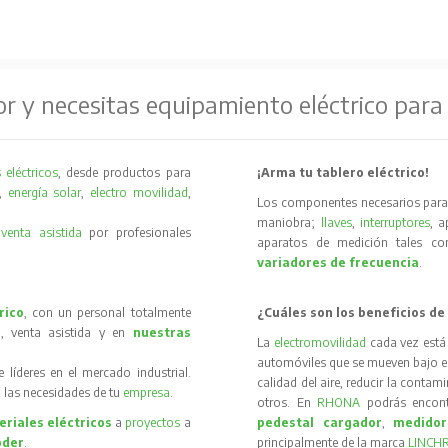
or y necesitas equipamiento eléctrico para
 eléctricos
, desde productos para
¡Arma tu tablero eléctrico!
,
energía solar
,
electro movilidad
,
Los componentes necesarios para 
maniobra;
llaves
,
interruptores
, 
y
venta asistida
por profesionales
aparatos de medición tales 
variadores de frecuencia
.
rico
, con un personal totalmente
¿Cuáles son los beneficios de
, venta asistida y en
nuestras
La
electromovilidad
cada vez está
automóviles que se mueven bajo el 
íderes en el mercado industrial.
calidad del aire, reducir la contam
 las necesidades de tu
empresa
.
otros. En
RHONA
podrás encon
riales eléctricos
a
proyectos
a
pedestal cargador
,
medidor
oder
.
principalmente de la marca
LINCH