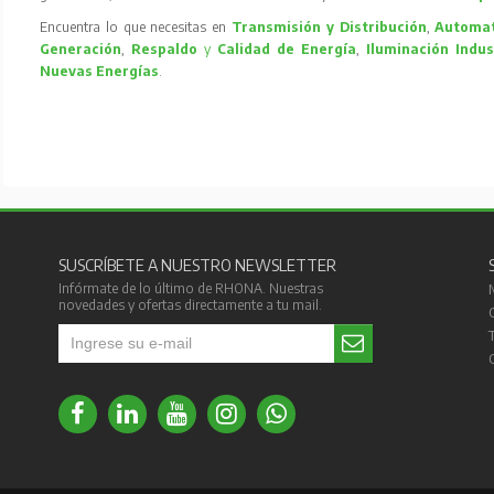
Encuentra lo que necesitas en
Transmisión y Distribución
,
Automat
Generación
,
Respaldo
y
Calidad de Energía
,
Iluminación Indus
Nuevas Energías
.
SUSCRÍBETE A NUESTRO NEWSLETTER
Infórmate de lo último de RHONA. Nuestras
novedades y ofertas directamente a tu mail.