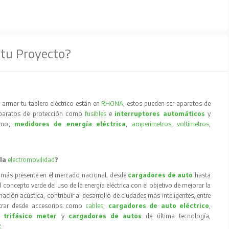
 tu Proyecto?
armar tu tablero eléctrico están en
RHONA
, estos pueden ser aparatos de
aparatos de protección como
fusibles
e
interruptores automáticos
y
como;
medidores de energía eléctrica
,
amperímetros
,
voltímetros
,
 la
electromovilidad
?
 más presente en el mercado nacional, desde
cargadores de auto
hasta
concepto verde del uso de la energía eléctrica con el objetivo de mejorar la
inación acústica, contribuir al desarrollo de ciudades más inteligentes, entre
trar desde accesorios como
cables
,
cargadores de auto eléctrico
,
 trifásico meter
y
cargadores de autos
de última tecnología,
R
.