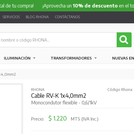
 compra!
¡Aprovecha un
10% de descuento
en el total de tu
SERVICIOS
BLOG RHONA
CONTÁCTANOS
ILUMINACIÓN
TRANSFORMADORES
NUEVAS E
1x4,0mm2
RHONA
Código Rhona:
Cable RV-K 1x4,0mm2
Monocondutor flexible - 0,6/1kV
$ 1.220
Precio:
MTS (IVA Inc.)