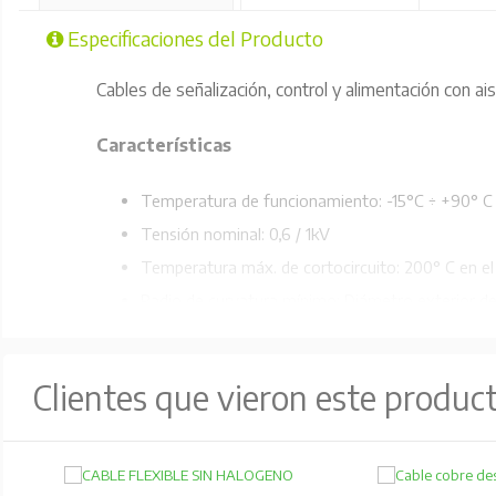
Especificaciones del Producto
Cables de señalización, control y alimentación con ais
Características
Temperatura de funcionamiento: -15°C ÷ +90° C
Tensión nominal: 0,6 / 1kV
Temperatura máx. de cortocircuito: 200° C en el
Radio de curvatura mínimo: Diámetro exterior de
exterior del cable / Diámetro exterior del cable
Clientes que vieron este produc
Composición del conductor:
Cobre flexible clase 5 IEC 602282
Polietileno reticulado (XLPE)