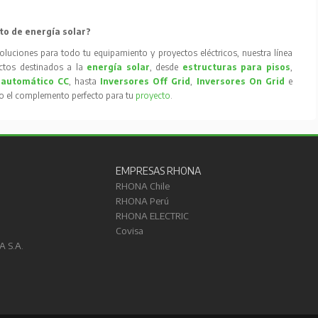
to de energía solar?
oluciones para todo tu equipamiento y proyectos eléctricos, nuestra línea
tos destinados a la
energía solar
, desde
estructuras para pisos
,
 automático CC
, hasta
Inversores Off Grid
,
Inversores On Grid
e
to el complemento perfecto para tu
proyecto
.
EMPRESAS RHONA
RHONA Chile
RHONA Perú
RHONA ELECTRIC
Covisa
A S.A.