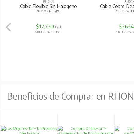
RHONA
RHON
PVC
Cable Flexible Sin Halogeno
Cable Cobre De
70MM2 NEGRO
7 HEBRAS 
Fabricado bajo norma:
$17.730
$3.63
C/U
SKU 290450140
SKU 2904
IEC 60502
Aplicaciones:
Apto para transporte y distribución de electricida
enterrados. No apto para centrales eléctricas d
Beneficios de Comprar en RHO