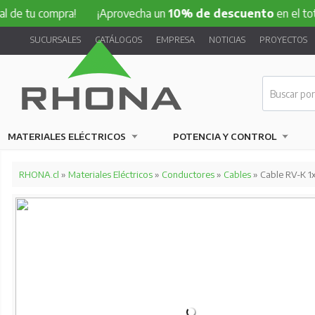
compra!
¡Aprovecha un
10% de descuento
en el total de tu
SUCURSALES
CATÁLOGOS
EMPRESA
NOTICIAS
PROYECTOS
MATERIALES ELÉCTRICOS
POTENCIA Y CONTROL
RHONA.cl
»
Materiales Eléctricos
»
Conductores
»
Cables
» Cable RV-K 