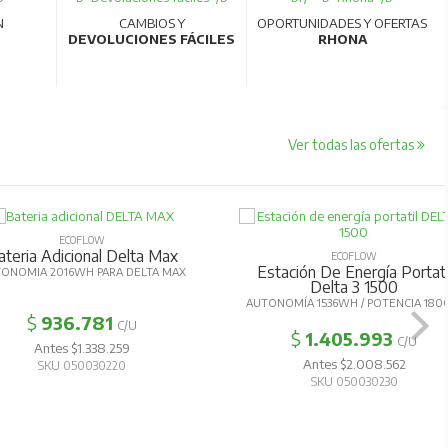
N
CAMBIOS Y
OPORTUNIDADES Y OFERTAS
DEVOLUCIONES FÁCILES
RHONA
Ver todas las ofertas
ECOFLOW
ateria Adicional Delta Max
ECOFLOW
Estación De Energía Portati
ONOMIA 2016WH PARA DELTA MAX
Delta 3 1500
AUTONOMÍA 1536WH / POTENCIA 18
$
936.781
C/U
$
1.405.993
C/U
Antes $1.338.259
Antes $2.008.562
SKU 050030220
SKU 050030230