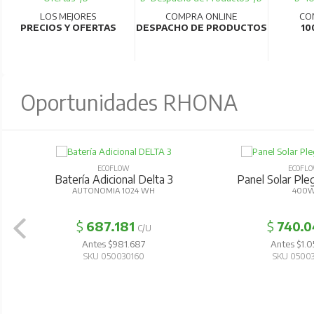
LOS MEJORES
COMPRA ONLINE
CO
PRECIOS Y OFERTAS
DESPACHO DE PRODUCTOS
10
Oportunidades RHONA
ECOFLOW
ECOFL
Batería Adicional Delta 3
Panel Solar Pl
AUTONOMIA 1024 WH
400
$
687.181
$
740.0
C/U
Antes $981.687
Antes $1.0
SKU 050030160
SKU 0500