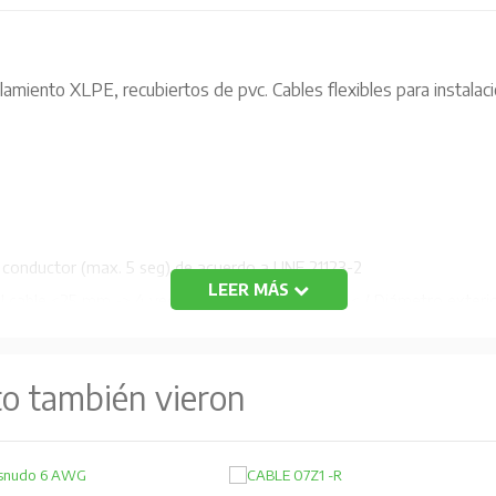
lamiento XLPE, recubiertos de pvc. Cables flexibles para instalació
 conductor (max. 5 seg) de acuerdo a UNE 21123-2
LEER MÁS
l cable <25 mm -> 4 veces diámetro exterior 25 < / Diámetro exteri
 >50 mm -> 6 veces diámetro exterior del cable
to también vieron