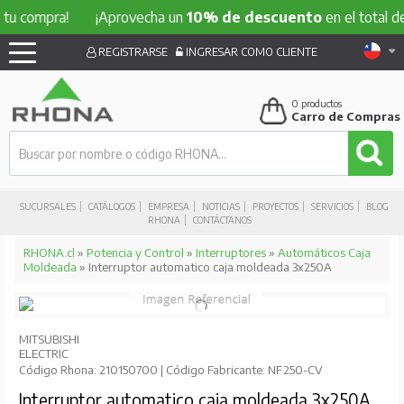
tu compra!
¡Aprovecha un
10% de descuento
en el total de 
REGISTRARSE
INGRESAR COMO CLIENTE
0
productos
Carro de Compras
SUCURSALES
CATÁLOGOS
EMPRESA
NOTICIAS
PROYECTOS
SERVICIOS
BLOG
RHONA
CONTÁCTANOS
RHONA.cl
»
Potencia y Control
»
Interruptores
»
Automáticos Caja
Moldeada
» Interruptor automatico caja moldeada 3x250A
MITSUBISHI
ELECTRIC
Código Rhona: 210150700 | Código Fabricante: NF250-CV
Interruptor automatico caja moldeada 3x250A