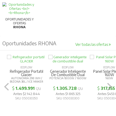
Para más información, consultar la ficha
técnica.
OPORTUNIDADES Y
OFERTAS
RHONA
Oportunidades RHONA
Ver todas las ofertas
ECOFLOW
ECOFLOW
ECOFLOW
Refrigerador Portatil
Generador Inteligente
Panel Solar Pl
Glacier
De Combustible Dual
160W
AUTONOMIA 298 WH /
POTENCIA 1800W / 1600W
160W
BIZONA 38L / ICE MAKER
$
1.499.991
$
1.305.728
$
317.155
C/U
C/U
Antes $2.142.844
Antes $1.865.325
Antes $453
SKU 050030350
SKU 050030300
SKU 050030