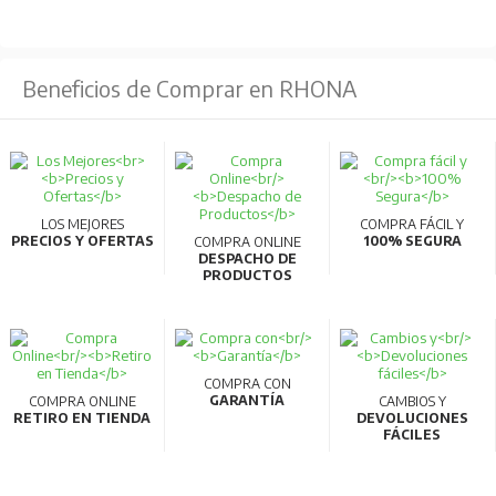
de tipos de accesorios internos de 3 a 1, facilitando el
almacenamiento y reduciendo tiempos de entrega.
Beneficios de Comprar en RHONA
Compatibilidad AC/DC:
Los modelos de 32AF y
63AF pueden usarse en circuitos AC y DC sin necesidad
de especificación adicional.
Comunicaciones inteligentes:
Compatibilidad con
CC-Link para transmitir datos de medición a PC,
LOS MEJORES
COMPRA FÁCIL Y
PRECIOS Y OFERTAS
100% SEGURA
COMPRA ONLINE
permitiendo la gestión energética y visualización en
DESPACHO DE
PRODUCTOS
tiempo real.
Materiales reciclables:
Fabricados con materiales
termoplásticos fácilmente reciclables y cumplen con la
normativa RoHS.
COMPRA CON
GARANTÍA
COMPRA ONLINE
CAMBIOS Y
Alta calidad y eficiencia:
Producidos en líneas de
RETIRO EN TIENDA
DEVOLUCIONES
FÁCILES
fabricación robotizadas que garantizan alta
productividad y calidad.