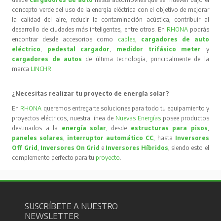
concepto verde del uso de la energía eléctrica con el objetivo de mejorar
la calidad del aire, reducir la contaminación acústica, contribuir al
desarrollo de ciudades más inteligentes, entre otros. En
RHONA
podrás
encontrar desde accesorios como
cables
,
cargadores de auto
eléctrico
,
pedestal cargador
,
medidor trifásico meter
y
cargadores de autos
de última tecnología, principalmente de la
marca
LINCHR
.
¿Necesitas realizar tu proyecto de energía solar?
En
RHONA
queremos entregarte soluciones para todo tu equipamiento y
proyectos eléctricos, nuestra línea de
Nuevas Energías
posee productos
destinados a la
energía solar
, desde
estructuras para pisos
,
paneles solares
,
interruptor automático CC
, hasta
Inversores
Off Grid
,
Inversores On Grid
e
Inversores Híbridos
, siendo esto el
complemento perfecto para tu
proyecto
.
SUSCRÍBETE A NUESTRO
NEWSLETTER