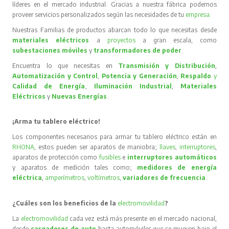
líderes en el mercado industrial. Gracias a nuestra fábrica podemos
proveer servicios personalizados según las necesidades de tu
empresa
.
Nuestras Familias de productos abarcan todo lo que necesitas desde
materiales eléctricos
a
proyectos
a gran escala, como
subestaciones móviles
y
transformadores de poder
.
Encuentra lo que necesitas en
Transmisión y Distribución
,
Automatización y Control
,
Potencia y Generación
,
Respaldo
y
Calidad de Energía
,
Iluminación Industrial
,
Materiales
Eléctricos
y
Nuevas Energías
.
¡Arma tu tablero eléctrico!
Los componentes necesarios para armar tu tablero eléctrico están en
RHONA
, estos pueden ser aparatos de maniobra;
llaves
,
interruptores
,
aparatos de protección como
fusibles
e
interruptores automáticos
y aparatos de medición tales como;
medidores de energía
eléctrica
,
amperímetros
,
voltímetros
,
variadores de frecuencia
.
¿Cuáles son los beneficios de la
electromovilidad
?
La
electromovilidad
cada vez está más presente en el mercado nacional,
desde
cargadores de auto
hasta automóviles que se mueven bajo el