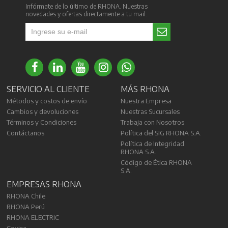
Infórmate de lo último de RHONA. Nuestras
novedades y ofertas directamente a tu mail.
SERVICIO AL CLIENTE
MÁS RHONA
Métodos y costos de envío
Nuestra Empresa
Cambios y devoluciones
Nuestras Sucursales
Términos y Condiciones
Trabaja con Nosotros
Contáctanos
Política del SIG RHONA S.A.
Política de Integridad
RHONA S.A.
Código de Ética RHONA
S.A.
EMPRESAS RHONA
RHONA Chile
RHONA Perú
RHONA ELECTRIC