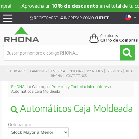
!
¡Aprovecha un
10% de descuento
en el total de tu compra
REGISTRARSE
INGRESAR COMO CLIENTE
0
productos
Carro de Compras
SUCURSALES
CATÁLOGOS
EMPRESA
NOTICIAS
PROYECTOS
SERVICIOS
BLOG
RHONA
CONTÁCTANOS
RHONA.cl
» Catalogo »
Potencia y Control
»
Interruptores
»
Automáticos Caja Moldeada
Automáticos Caja Moldeada
Ordenar por: