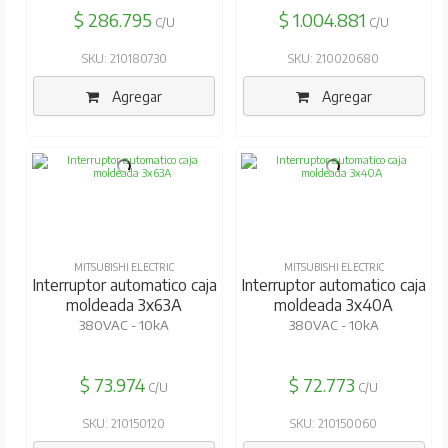
$ 286.795
$ 1.004.881
C/U
C/U
SKU: 210180730
SKU: 210020680
Agregar
Agregar
MITSUBISHI ELECTRIC
MITSUBISHI ELECTRIC
Interruptor automatico caja
Interruptor automatico caja
moldeada 3x63A
moldeada 3x40A
380VAC - 10kA
380VAC - 10kA
$ 73.974
$ 72.773
C/U
C/U
SKU: 210150120
SKU: 210150060