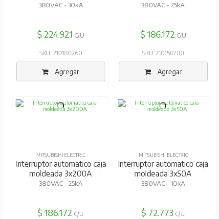
380VAC - 30kA
380VAC - 25kA
$ 224.921
$ 186.172
C/U
C/U
SKU: 210180260
SKU: 210150700
Agregar
Agregar
MITSUBISHI ELECTRIC
MITSUBISHI ELECTRIC
Interruptor automatico caja
Interruptor automatico caja
moldeada 3x200A
moldeada 3x50A
380VAC - 25kA
380VAC - 10kA
$ 186.172
$ 72.773
C/U
C/U