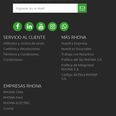
SERVICIO AL CLIENTE
MÁS RHONA
Métodos y costos de envío
Nuestra Empresa
Cambios y devoluciones
Nuestras Sucursales
Términos y Condiciones
Trabaja con Nosotros
Contáctanos
Política del SIG RHONA S.A.
Política de Integridad
RHONA S.A.
Código de Ética RHONA
S.A.
EMPRESAS RHONA
RHONA Chile
RHONA Perú
RHONA ELECTRIC
Covisa