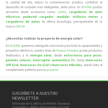
la calidad del aire, reducir la contaminación acústica, contribuir al
desarrollo de ciudades más inteligentes, entre otros. En
RHONA
podrás
encontrar desde accesorios como
cables
,
cargadores de auto
eléctrico
,
pedestal cargador
,
medidor trifásico meter
y
cargadores de autos
de última tecnología, principalmente de la
marca
LINCHR
.
¿Necesitas realizar tu proyecto de energía solar?
En
RHONA
queremos entregarte soluciones para todo tu equipamiento y
proyectos eléctricos, nuestra línea de
Nuevas Energías
posee productos
destinados a la
energía solar
, desde
estructuras para pisos
,
paneles solares
,
interruptor automático CC
, hasta
Inversores
Off Grid
,
Inversores On Grid
e
Inversores Híbridos
, siendo esto el
complemento perfecto para tu
proyecto
.
SUSCRÍBETE A NUESTRO
NEWSLETTER
Infórmate de lo último de RHONA. Nuestras
novedades y ofertas directamente a tu mail.