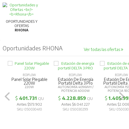
OPORTUNIDADES Y
OFERTAS
RHONA
Oportunidades RHONA
Ver todas las ofertas
ECOFLOW
ECOFLOW
ECOFLOW
Panel Solar Plegable
Estación De Energía
Estación De E
220W
Portatil Delta 3 Pro
Portatil Delta
220W
AUTONOMÍA 4096WH /
AUTONOMÍA 15
POTENCIA 4000W
POTENCIA 1
$
401.731
$
4.228.859
$
1.405.99
C/U
C/U
Antes $573.902
Antes $6.041.227
Antes $2.00
SKU 050030410
SKU 050030299
SKU 050030