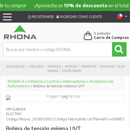
 tu compra!
¡Aprovecha un
10% de descuento
en el total d
REGISTRARSE
INGRESAR COMO CLIENTE
0
productos
Carro de Compras
SUCURSALES
CATÁLOGOS
EMPRESA
NOTICIAS
PROYECTOS
SERVICIOS
BLOG
RHONA
CONTÁCTANOS
RHONA.cl
»
Potencia y Control
»
Interruptores
»
Accesorios de
Automaticos
» Bobina de tensión mínima UVT
MITSUBISHI
ELECTRIC
Código Rhona: 210300300 | Código Fabricante: UVTNA480-4SWRFS
Bobina de tensión mínima UVT