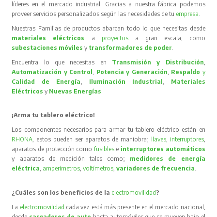
líderes en el mercado industrial. Gracias a nuestra fábrica podemos
proveer servicios personalizados según las necesidades de tu
empresa
.
Nuestras Familias de productos abarcan todo lo que necesitas desde
materiales eléctricos
a
proyectos
a gran escala, como
subestaciones móviles
y
transformadores de poder
.
Encuentra lo que necesitas en
Transmisión y Distribución
,
Automatización y Control
,
Potencia y Generación
,
Respaldo
y
Calidad de Energía
,
Iluminación Industrial
,
Materiales
Eléctricos
y
Nuevas Energías
.
¡Arma tu tablero eléctrico!
Los componentes necesarios para armar tu tablero eléctrico están en
RHONA
, estos pueden ser aparatos de maniobra;
llaves
,
interruptores
,
aparatos de protección como
fusibles
e
interruptores automáticos
y aparatos de medición tales como;
medidores de energía
eléctrica
,
amperímetros
,
voltímetros
,
variadores de frecuencia
.
¿Cuáles son los beneficios de la
electromovilidad
?
La
electromovilidad
cada vez está más presente en el mercado nacional,
desde
cargadores de auto
hasta automóviles que se mueven bajo el