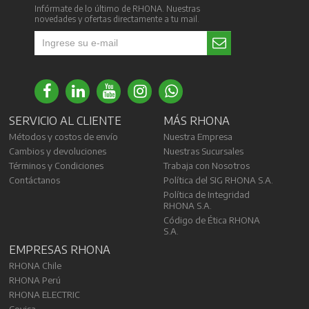
Infórmate de lo último de RHONA. Nuestras
novedades y ofertas directamente a tu mail.
SERVICIO AL CLIENTE
MÁS RHONA
Métodos y costos de envío
Nuestra Empresa
Cambios y devoluciones
Nuestras Sucursales
Términos y Condiciones
Trabaja con Nosotros
Contáctanos
Política del SIG RHONA S.A.
Política de Integridad
RHONA S.A.
Código de Ética RHONA
S.A.
EMPRESAS RHONA
RHONA Chile
RHONA Perú
RHONA ELECTRIC