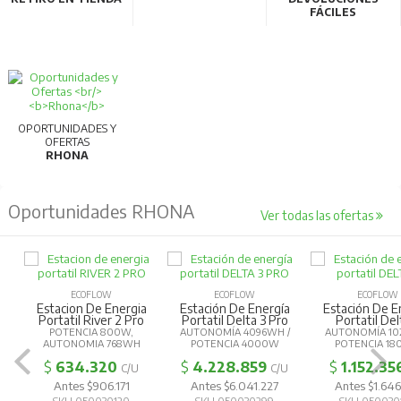
FÁCILES
OPORTUNIDADES Y
OFERTAS
RHONA
Oportunidades RHONA
Ver todas las ofertas
ECOFLOW
ECOFLOW
ECOFLOW
Estacion De Energia
Estación De Energía
Estación De E
Portatil River 2 Pro
Portatil Delta 3 Pro
Portatil Del
POTENCIA 800W,
AUTONOMÍA 4096WH /
AUTONOMÍA 10
AUTONOMIA 768WH
POTENCIA 4000W
POTENCIA 1
$
634.320
$
4.228.859
$
1.152.35
C/U
C/U
Antes $906.171
Antes $6.041.227
Antes $1.646