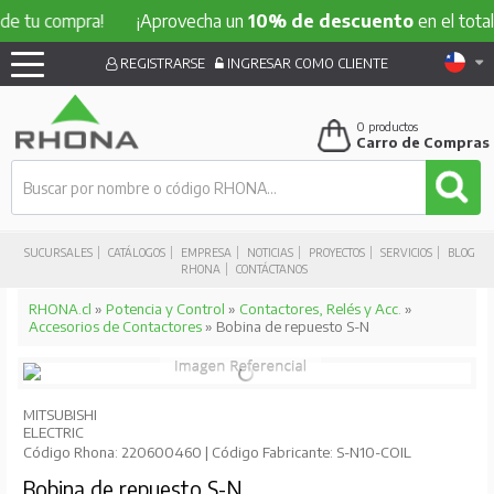
 compra!
¡Aprovecha un
10% de descuento
en el total de tu
REGISTRARSE
INGRESAR COMO CLIENTE
0
productos
Carro de Compras
SUCURSALES
CATÁLOGOS
EMPRESA
NOTICIAS
PROYECTOS
SERVICIOS
BLOG
RHONA
CONTÁCTANOS
RHONA.cl
»
Potencia y Control
»
Contactores, Relés y Acc.
»
Accesorios de Contactores
» Bobina de repuesto S-N
MITSUBISHI
ELECTRIC
Código Rhona: 220600460 | Código Fabricante: S-N10-COIL
Bobina de repuesto S-N