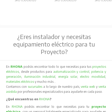
SKU 050030120
SKU 050030299
SKU 050030
¿Eres instalador y necesitas
equipamiento eléctrico para tu
Proyecto?
En
RHONA
podrás encontrar todo lo que necesitas para tus
proyectos
eléctricos
, desde productos para
automatización y control
,
potencia y
generación
,
iluminación industrial
,
energía solar
,
electro movilidad
,
materiales eléctricos
y mucho más…
Contamos con
sucursales
a lo largo de nuestro país,
venta web
y
venta
asistida
por profesionales especializados para ayudarte en cada paso.
¿Qué encuentras en
RHONA
?
En
RHONA
podrás encontrar lo que necesitas para tu
proyecto
eléctrico
, con un personal totalmente especializado para ayudarte en