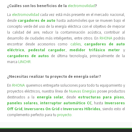
¿Cuáles son los beneficios de la
electromovilidad
?
La
electromovilidad
cada vez está más presente en el mercado nacional,
desde
cargadores de auto
hasta automóviles que se mueven bajo el
concepto verde del uso de la energía eléctrica con el objetivo de mejorar
la calidad del aire, reducir la contaminación acústica, contribuir al
desarrollo de ciudades más inteligentes, entre otros. En
RHONA
podrás
encontrar desde accesorios como
cables
,
cargadores de auto
eléctrico
,
pedestal cargador
,
medidor trifásico meter
y
cargadores de autos
de última tecnología, principalmente de la
marca
LINCHR
.
¿Necesitas realizar tu proyecto de energía solar?
En
RHONA
queremos entregarte soluciones para todo tu equipamiento y
proyectos eléctricos, nuestra línea de
Nuevas Energías
posee productos
destinados a la
energía solar
, desde
estructuras para pisos
,
paneles solares
,
interruptor automático CC
, hasta
Inversores
Off Grid
,
Inversores On Grid
e
Inversores Híbridos
, siendo esto el
complemento perfecto para tu
proyecto
.