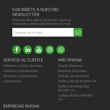
SUSCRÍBETE A NUESTRO
NEWSLETTER
Infórmate de lo último de RHONA. Nuestras
novedades y ofertas directamente a tu mail.
SERVICIO AL CLIENTE
MÁS RHONA
Métodos y costos de envío
Nuestra Empresa
Cambios y devoluciones
Nuestras Sucursales
Términos y Condiciones
Trabaja con Nosotros
Contáctanos
Política del SIG RHONA S.A.
Política de Integridad
RHONA S.A.
Código de Ética RHONA
S.A.
EMPRESAS RHONA