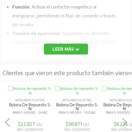
Función
: Activar el contactor magnético al
energizarse, permitiendo el flujo de corriente a través
del circuito.
Tensión de operación
: Disponibles en diferentes
voltajes (24VCA, 100VCA, 120VCA, 200VCA, 230VCA,
LEER MÁS
400VCA), lo que permite su uso en una amplia variedad
de aplicaciones eléctricas.
Compatibilidad
: Diseñadas para ser compatibles con
Clientes que vieron este producto también vieron
contactores de las series
S-N
y
S-K/N
de Mitsubishi
Electric.
Aplicación
: Utilizadas en sistemas de control de
MITSUBISHI ELECTRIC
MITSUBISHI ELECTRIC
MITSUBISHI ELE
motores, iluminación, climatización y otras aplicaciones
Bobina De Repuesto S-
Bobina De Repuesto S-
Bobina De Repu
N
N
N
industriales.
PARA S-N50/65 - 24VAC
PARA S-N80/95 - 100VAC
PARA S-N10/11/12
$22.827
$38.871
$6.276
C/U
C/U
C
SKU 220630400
SKU 220640120
SKU 220600