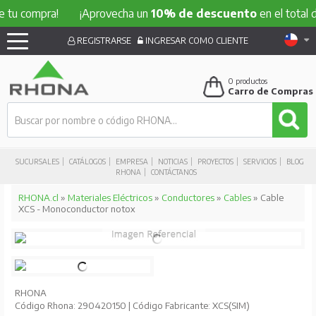
ompra!
¡Aprovecha un
10% de descuento
en el total de tu 
REGISTRARSE
INGRESAR COMO CLIENTE
0
productos
Carro de Compras
SUCURSALES
CATÁLOGOS
EMPRESA
NOTICIAS
PROYECTOS
SERVICIOS
BLOG
RHONA
CONTÁCTANOS
RHONA.cl
»
Materiales Eléctricos
»
Conductores
»
Cables
» Cable
XCS - Monoconductor notox
RHONA
Código Rhona: 290420150 | Código Fabricante: XCS(SIM)