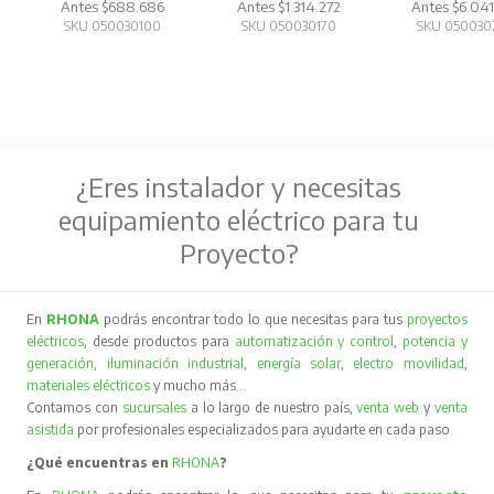
Antes $688.686
Antes $1.314.272
Antes $6.041
SKU 050030100
SKU 050030170
SKU 050030
¿Eres instalador y necesitas
equipamiento eléctrico para tu
Proyecto?
En
RHONA
podrás encontrar todo lo que necesitas para tus
proyectos
eléctricos
, desde productos para
automatización y control
,
potencia y
generación
,
iluminación industrial
,
energía solar
,
electro movilidad
,
materiales eléctricos
y mucho más…
Contamos con
sucursales
a lo largo de nuestro país,
venta web
y
venta
asistida
por profesionales especializados para ayudarte en cada paso.
¿Qué encuentras en
RHONA
?