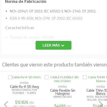
Norma de Fabricación
NCh-2014/1. Of 2002; IEC 60502-1; NCh-2740. Of 2002;
ICEA S-95-658; NCh-2741. Of 2002; IEC 60332.
Características
Tensión de servicio: 0.6/1 KV.
Temperatura de servicio: 90 ºC.
LEER MÁS
Compuestos libres de halógenos y de baja emisión de
humos (LS0H) NOTOX.
Clientes que vieron este producto también vieron
Descripción del Conductor
Cables de fuerza monoconductores, desde la sección
RHONA
1,5 mm2 a 500 mm2 y desde calibres de 16 AWG a
Cable Rv-K 1/0 Awg
RHONA
RHONA
MONOCONDUCTOR
Cable Flexible Sin
Cable Thhn 1
1000 MCM.
FLEXIBLE - 0,6/1KV
Halogeno
Blanco
16MM2 NEGRO
600V, AISLACIÓN
NYLON, 100 M
Construcción
$12.826
C/U
$4.693
$1.418
C/U
C
SKU 290440090