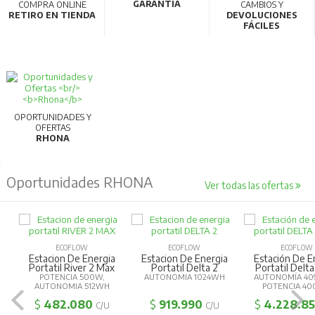
GARANTÍA
COMPRA ONLINE
CAMBIOS Y
RETIRO EN TIENDA
DEVOLUCIONES
FÁCILES
OPORTUNIDADES Y
OFERTAS
RHONA
Oportunidades RHONA
Ver todas las ofertas
ECOFLOW
ECOFLOW
ECOFLOW
Estacion De Energia
Estacion De Energia
Estación De E
Portatil River 2 Max
Portatil Delta 2
Portatil Delta
POTENCIA 500W,
AUTONOMIA 1024WH
AUTONOMÍA 40
AUTONOMIA 512WH
POTENCIA 4
$
482.080
$
919.990
$
4.228.8
C/U
C/U