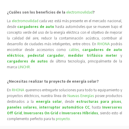
¿Cuáles son los beneficios de la
electromovilidad
?
La
electromovilidad
cada vez está más presente en el mercado nacional,
desde
cargadores de auto
hasta automóviles que se mueven bajo el
concepto verde del uso de la energía eléctrica con el objetivo de mejorar
la calidad del aire, reducir la contaminación acústica, contribuir al
desarrollo de ciudades más inteligentes, entre otros. En
RHONA
podrás
encontrar desde accesorios como
cables
,
cargadores de auto
eléctrico
,
pedestal cargador
,
medidor trifásico meter
y
cargadores de autos
de última tecnología, principalmente de la
marca
LINCHR
.
¿Necesitas realizar tu proyecto de energía solar?
En
RHONA
queremos entregarte soluciones para todo tu equipamiento y
proyectos eléctricos, nuestra línea de
Nuevas Energías
posee productos
destinados a la
energía solar
, desde
estructuras para pisos
,
paneles solares
,
interruptor automático CC
, hasta
Inversores
Off Grid
,
Inversores On Grid
e
Inversores Híbridos
, siendo esto el
complemento perfecto para tu
proyecto
.