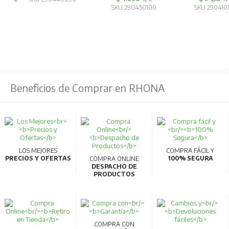
SKU 290450100
SKU 290410
Conductor: Cobre electrolítico de temple blando.
Aislación: Compuesto libre de halógenos y de baja
emisión de humo (LS0H) NOTOX.
Identificación
Impresa sobre la cubierta, con las siguientes
Beneficios de Comprar en RHONA
características: COVISA – CHILE, NOTOX XCS (RZ1),
calibre, 0.6/1 KV.
Aplicaciones
LOS MEJORES
COMPRA FÁCIL Y
En lugares donde hay gran afluencia de público, tales
PRECIOS Y OFERTAS
100% SEGURA
COMPRA ONLINE
DESPACHO DE
como hospitales, aeropuertos, ferrocarriles, minas
PRODUCTOS
subterráneas, plataformas marinas, barcos, centrales
eléctricas, etc.
COMPRA CON