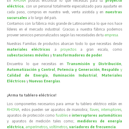
En
RHONA
podrás encontrar lo que necesitas para tu
proyecto
eléctrico
, con un personal totalmente especializado para ayudarte en
cada paso, compras en nuestra web, venta asistida y en
nuestras
sucursales
a lo largo del país.
Contamos con la fábrica más grande de Latinoamérica lo que nos hace
líderes en el mercado industrial. Gracias a nuestra fábrica podemos
proveer servicios personalizados según las necesidades de tu
empresa
.
Nuestras Familias de productos abarcan todo lo que necesitas desde
materiales eléctricos
a
proyectos
a gran escala, como
subestaciones móviles
y
transformadores de poder
.
Encuentra lo que necesitas en
Transmisión y Distribución
,
Automatización y Control
,
Potencia y Generación
,
Respaldo
y
Calidad de Energía
,
Iluminación Industrial
,
Materiales
Eléctricos
y
Nuevas Energías
.
¡Arma tu tablero eléctrico!
Los componentes necesarios para armar tu tablero eléctrico están en
RHONA
, estos pueden ser aparatos de maniobra;
llaves
,
interruptores
,
aparatos de protección como
fusibles
e
interruptores automáticos
y aparatos de medición tales como;
medidores de energía
eléctrica
,
amperímetros
,
voltímetros
,
variadores de frecuencia
.