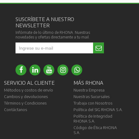
SUSCRÍBETE A NUESTRO
NEWSLETTER
Infórmate de lo último de RHONA. Nuestras
novedades y ofertas directamente a tu mail.
SERVICIO AL CLIENTE
MÁS RHONA
Métodos y costos de envío
Nuestra Empresa
Cambios y devoluciones
Nuestras Sucursales
Términos y Condiciones
Trabaja con Nosotros
Contáctanos
Política del SIG RHONA S.A.
Política de Integridad
RHONA S.A.
Código de Ética RHONA
S.A.