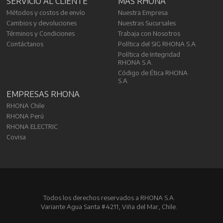
SERVICIO AL CLIENTE
MÁS RHONA
Métodos y costos de envío
Nuestra Empresa
Cambios y devoluciones
Nuestras Sucursales
Términos y Condiciones
Trabaja con Nosotros
Contáctanos
Política del SIG RHONA S.A.
Política de Integridad
RHONA S.A.
Código de Ética RHONA
S.A.
EMPRESAS RHONA
RHONA Chile
RHONA Perú
RHONA ELECTRIC
Covisa
Todos los derechos reservados a RHONA S.A.
Variante Agua Santa #4211, Viña del Mar, Chile.