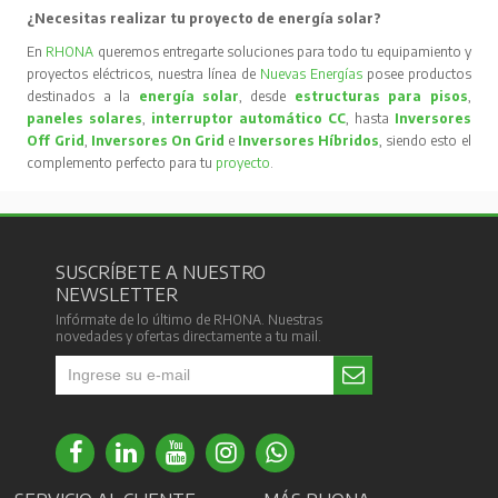
¿Necesitas realizar tu proyecto de energía solar?
En
RHONA
queremos entregarte soluciones para todo tu equipamiento y
proyectos eléctricos, nuestra línea de
Nuevas Energías
posee productos
destinados a la
energía solar
, desde
estructuras para pisos
,
paneles solares
,
interruptor automático CC
, hasta
Inversores
Off Grid
,
Inversores On Grid
e
Inversores Híbridos
, siendo esto el
complemento perfecto para tu
proyecto
.
SUSCRÍBETE A NUESTRO
NEWSLETTER
Infórmate de lo último de RHONA. Nuestras
novedades y ofertas directamente a tu mail.