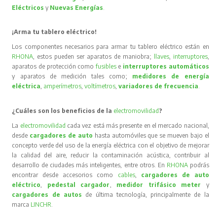
Eléctricos
y
Nuevas Energías
.
¡Arma tu tablero eléctrico!
Los componentes necesarios para armar tu tablero eléctrico están en
RHONA
, estos pueden ser aparatos de maniobra;
llaves
,
interruptores
,
aparatos de protección como
fusibles
e
interruptores automáticos
y aparatos de medición tales como;
medidores de energía
eléctrica
,
amperímetros
,
voltímetros
,
variadores de frecuencia
.
¿Cuáles son los beneficios de la
electromovilidad
?
La
electromovilidad
cada vez está más presente en el mercado nacional,
desde
cargadores de auto
hasta automóviles que se mueven bajo el
concepto verde del uso de la energía eléctrica con el objetivo de mejorar
la calidad del aire, reducir la contaminación acústica, contribuir al
desarrollo de ciudades más inteligentes, entre otros. En
RHONA
podrás
encontrar desde accesorios como
cables
,
cargadores de auto
eléctrico
,
pedestal cargador
,
medidor trifásico meter
y
cargadores de autos
de última tecnología, principalmente de la
marca
LINCHR
.