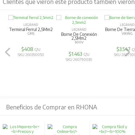
Clientes que vieron este producto también vieron
LEGRAND
Borne De Tierra 10Mm2
LEGRAND
LEGRAND
VIKING
Borne De Tierra
Terminal Ferru
4,0Mm2
VERDE
VIKING
$3.547
C/U
$2.000
$759
C/U
C/
SKU 260750060
SKU 260750040
SKU 260350
Beneficios de Comprar en RHONA