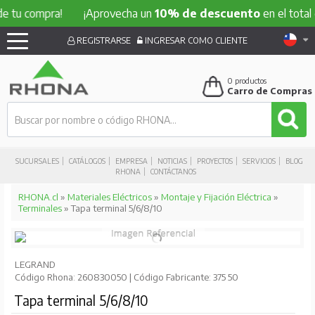
 tu compra!
¡Aprovecha un
10% de descuento
en el total d
REGISTRARSE
INGRESAR COMO CLIENTE
0
productos
Carro de Compras
SUCURSALES
CATÁLOGOS
EMPRESA
NOTICIAS
PROYECTOS
SERVICIOS
BLOG
RHONA
CONTÁCTANOS
RHONA.cl
»
Materiales Eléctricos
»
Montaje y Fijación Eléctrica
»
Terminales
» Tapa terminal 5/6/8/10
LEGRAND
Código Rhona: 260830050 | Código Fabricante: 375 50
Tapa terminal 5/6/8/10