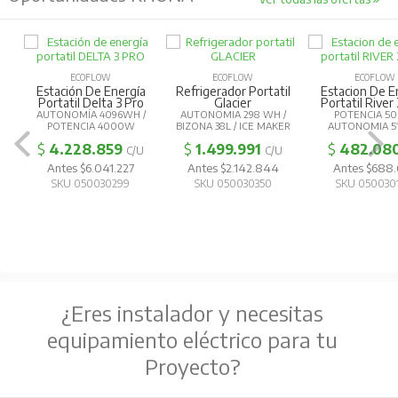
ECOFLOW
ECOFLOW
ECOFLOW
Estación De Energía
Refrigerador Portatil
Estacion De E
Portatil Delta 3 Pro
Glacier
Portatil River
AUTONOMÍA 4096WH /
AUTONOMIA 298 WH /
POTENCIA 5
POTENCIA 4000W
BIZONA 38L / ICE MAKER
AUTONOMIA 5
$
4.228.859
$
1.499.991
$
482.08
C/U
C/U
Antes $6.041.227
Antes $2.142.844
Antes $688
SKU 050030299
SKU 050030350
SKU 050030
¿Eres instalador y necesitas
equipamiento eléctrico para tu
Proyecto?