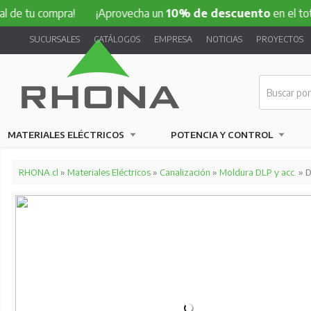
 compra!
¡Aprovecha un
10% de descuento
en el total de tu
SUCURSALES
CATÁLOGOS
EMPRESA
NOTICIAS
PROYECTOS
MATERIALES ELÉCTRICOS
POTENCIA Y CONTROL
RHONA.cl
»
Materiales Eléctricos
»
Canalización
»
Moldura DLP y acc.
» D