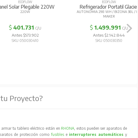
ECOFLOW
ECOFLOW
anel Solar Plegable 220W
Refrigerador Portatil Glacie
220W
AUTONOMIA 298 WH / BIZONA 38L / I
MAKER
$
401.731
$
1.499.991
C/U
C/U
Antes $573.902
Antes $2.142.844
SKU 050030410
SKU 050030350
 tu Proyecto?
armar tu tablero eléctrico están en
RHONA
, estos pueden ser aparatos de
aparatos de protección como
fusibles
e
interruptores automáticos
y