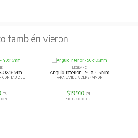
to también vieron
ND
LEGRAND
- 40X16Mm
Angulo Interior - 50X105Mm
 - CON TABIQUE
PARA BANDEJA DLP SNAP-ON
9
$19.910
C/U
C/U
30070
SKU 260300320