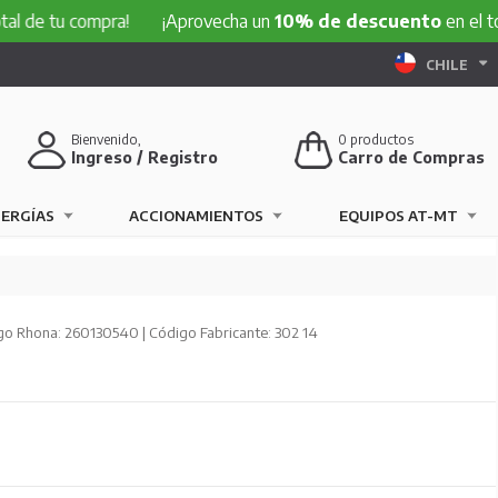
u compra!
¡Aprovecha un
10% de descuento
en el total de 
CHILE
Bienvenido,
0
productos
Ingreso / Registro
Carro de Compras
NERGÍAS
ACCIONAMIENTOS
EQUIPOS AT-MT
o Rhona: 260130540 | Código Fabricante: 302 14