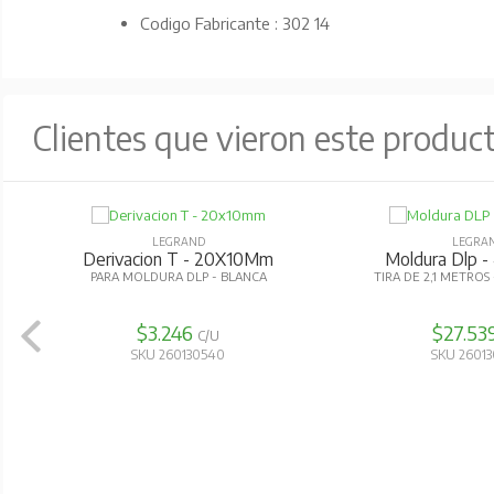
Codigo Fabricante : 302 14
Clientes que vieron este produc
LEGRAND
LEGRA
Derivacion T - 20X10Mm
Moldura Dlp 
PARA MOLDURA DLP - BLANCA
TIRA DE 2,1 METROS
$3.246
$27.53
C/U
SKU 260130540
SKU 2601