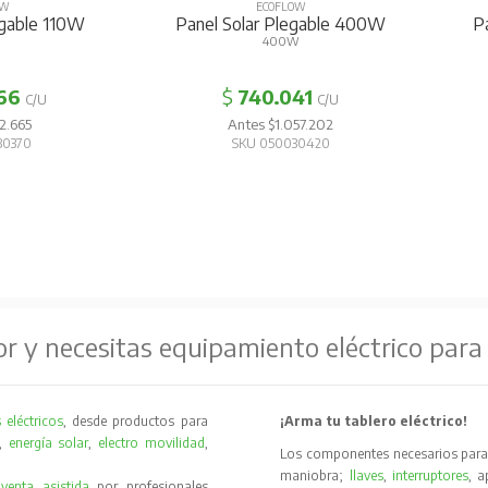
OW
ECOFLOW
egable 110W
Panel Solar Plegable 400W
P
400W
66
$
740.041
C/U
C/U
2.665
Antes $1.057.202
30370
SKU 050030420
or y necesitas equipamiento eléctrico para
 eléctricos
, desde productos para
¡Arma tu tablero eléctrico!
,
energía solar
,
electro movilidad
,
Los componentes necesarios para 
maniobra;
llaves
,
interruptores
, 
y
venta asistida
por profesionales