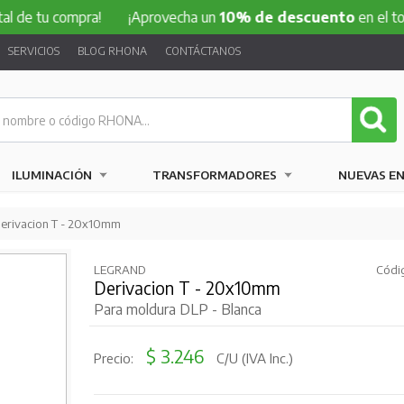
 compra!
¡Aprovecha un
10% de descuento
en el total de t
SERVICIOS
BLOG RHONA
CONTÁCTANOS
ILUMINACIÓN
TRANSFORMADORES
NUEVAS E
erivacion T - 20x10mm
LEGRAND
Códig
Derivacion T - 20x10mm
Para moldura DLP - Blanca
$ 3.246
Precio:
C/U (IVA Inc.)