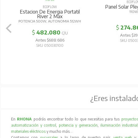
ECOFL
Panel Solar Pl
ECOFLOW
Estacion De Energia Portatil
110W
River 2 Max
POTENCIA 500W, AUTONOMIA 512WH
$
274.8
$
482.080
C/U
Antes $39
Antes $688.686
SKU 0500
SKU 050030100
¿Eres instalad
En
RHONA
podrás encontrar todo lo que necesitas para tus
proyectos
automatización y control
,
potencia y generación
,
iluminación industrial
materiales eléctricos
y mucho más…
Contamos con
sucursales
a lo largo de nuestro país,
venta web