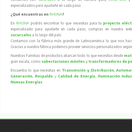
especializados para ayudarte en cada paso.
¿Qué encuentras en
RHONA
?
En
RHONA
podrás encontrar lo que necesitas para tu
proyecto eléct
especializado para ayudarte en cada paso, compras en nuestra web
sucursales
a lo largo del país.
Contamos con la fábrica más grande de Latinoamérica lo que nos hace l
Gracias a nuestra fábrica podemos proveer servicios personalizados según
Nuestras Familias de productos abarcan todo lo que necesitas desde
mate
gran escala, como
subestaciones móviles
y
transformadores de p
Encuentra lo que necesitas en
Transmisión y Distribución
,
Automat
Generación
,
Respaldo
y
Calidad de Energía
,
Iluminación Indus
Nuevas Energías
.