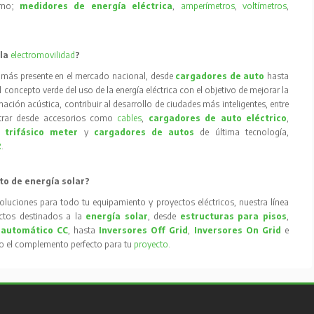
como;
medidores de energía eléctrica
,
amperímetros
,
voltímetros
,
 la
electromovilidad
?
 más presente en el mercado nacional, desde
cargadores de auto
hasta
concepto verde del uso de la energía eléctrica con el objetivo de mejorar la
inación acústica, contribuir al desarrollo de ciudades más inteligentes, entre
trar desde accesorios como
cables
,
cargadores de auto eléctrico
,
 trifásico meter
y
cargadores de autos
de última tecnología,
R
.
to de energía solar?
oluciones para todo tu equipamiento y proyectos eléctricos, nuestra línea
tos destinados a la
energía solar
, desde
estructuras para pisos
,
 automático CC
, hasta
Inversores Off Grid
,
Inversores On Grid
e
to el complemento perfecto para tu
proyecto
.