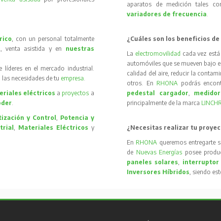
aparatos de medición tales 
variadores de frecuencia
.
rico
, con un personal totalmente
¿Cuáles son los beneficios de
, venta asistida y en
nuestras
La
electromovilidad
cada vez está
automóviles que se mueven bajo el 
íderes en el mercado industrial.
calidad del aire, reducir la contam
 las necesidades de tu
empresa
.
otros. En
RHONA
podrás encon
riales eléctricos
a
proyectos
a
pedestal cargador
,
medidor
oder
.
principalmente de la marca
LINCH
ización y Control
,
Potencia y
trial
,
Materiales Eléctricos
y
¿Necesitas realizar tu proyec
En
RHONA
queremos entregarte s
de
Nuevas Energías
posee produc
paneles solares
,
interruptor
Inversores Híbridos
, siendo es