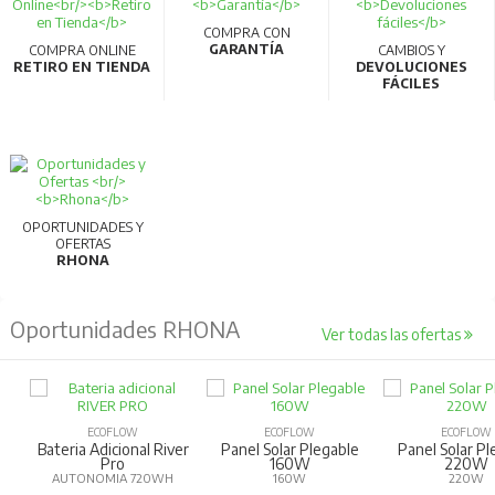
garantiza comodidad y reduce la fatiga.
COMPRA CON
GARANTÍA
COMPRA ONLINE
CAMBIOS Y
Ideal para cortar cables de cobre, aluminio y otros
RETIRO EN TIENDA
DEVOLUCIONES
FÁCILES
conductores de alta sección.
Diseño robusto y duradero, apto para uso
profesional e industrial.
Especificaciones técnicas
OPORTUNIDADES Y
OFERTAS
Codigo del fabricante:
RH-1844
RHONA
Código EAN:
6976100511804
Oportunidades RHONA
Ver todas las ofertas
Capacidad de corte:
Cable MCM: 100 mm²
Cable de cobre: 100 mm&sup
ECOFLOW
ECOFLOW
ECOFLOW
Bateria Adicional River
Panel Solar Plegable
Panel Solar Pl
Pro
160W
220W
Cable:150 mm2
AUTONOMIA 720WH
160W
220W