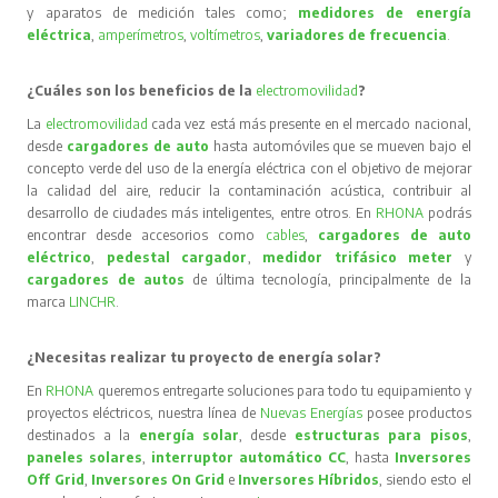
y aparatos de medición tales como;
medidores de energía
eléctrica
,
amperímetros
,
voltímetros
,
variadores de frecuencia
.
¿Cuáles son los beneficios de la
electromovilidad
?
La
electromovilidad
cada vez está más presente en el mercado nacional,
desde
cargadores de auto
hasta automóviles que se mueven bajo el
concepto verde del uso de la energía eléctrica con el objetivo de mejorar
la calidad del aire, reducir la contaminación acústica, contribuir al
desarrollo de ciudades más inteligentes, entre otros. En
RHONA
podrás
encontrar desde accesorios como
cables
,
cargadores de auto
eléctrico
,
pedestal cargador
,
medidor trifásico meter
y
cargadores de autos
de última tecnología, principalmente de la
marca
LINCHR
.
¿Necesitas realizar tu proyecto de energía solar?
En
RHONA
queremos entregarte soluciones para todo tu equipamiento y
proyectos eléctricos, nuestra línea de
Nuevas Energías
posee productos
destinados a la
energía solar
, desde
estructuras para pisos
,
paneles solares
,
interruptor automático CC
, hasta
Inversores
Off Grid
,
Inversores On Grid
e
Inversores Híbridos
, siendo esto el