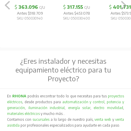
Longitud total:
450mm
$
363.096
$
317.155
$
401.731
C/U
C/U
Antes $518.709
Antes $453.078
Antes $573.
Materiales aptos:
Aluminio, cobre
SKU 050030140
SKU 050030400
SKU 050030
Material del cuerpo:
Q235
Material de la cuchilla:
65MN
Peso:
1.5Kg
¿Eres instalador y necesitas
Presentación:
Caja de color
equipamiento eléctrico para tu
Proyecto?
En
RHONA
podrás encontrar todo lo que necesitas para tus
proyectos
eléctricos
, desde productos para
automatización y control
,
potencia y
generación
,
iluminación industrial
,
energía solar
,
electro movilidad
,
materiales eléctricos
y mucho más…
Contamos con
sucursales
a lo largo de nuestro país,
venta web
y
venta
asistida
por profesionales especializados para ayudarte en cada paso.