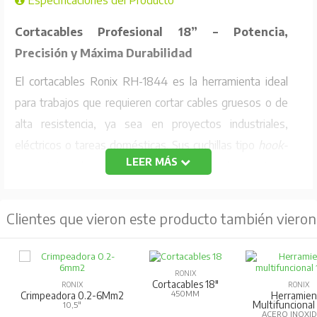
Especificaciones del Producto
Cortacables Profesional 18” – Potencia,
Precisión y Máxima Durabilidad
El cortacables Ronix RH-1844 es la herramienta ideal
para trabajos que requieren cortar cables gruesos o de
alta resistencia, ya sea en proyectos industriales,
eléctricos o tareas domésticas. Sus cuchillas tipo
hook-
LEER MÁS
jaw
sujetan el cable con firmeza mientras el mecanismo
de corte por cizalla garantiza cortes limpios, parejos y
sin esfuerzo.
Clientes que vieron este producto también vieron
Fabricado con materiales de alta calidad, su cabeza está
forjada en acero de aleación y sus cuchillas en
65Mn
RONIX
con doble afilado de precisión
, lo que asegura un
Cortacables 18"
RONIX
RONIX
450MM
Crimpeadora 0.2-6Mm2
Herramien
rendimiento duradero incluso bajo uso intensivo. Su
Multifuncional 
10,5"
ACERO INOXI