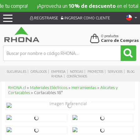
compra!
¡Aprovecha un
10% de descuento
en el total de tu
REGISTRARSE
INGRESAR COMO CLIENTE
0
productos
Carro de Compras
SUCURSALES
CATÁLOGOS
EMPRESA
NOTICIAS
PROYECTOS
SERVICIOS
BLOG
RHONA
CONTÁCTANOS
RHONA.cl
»
Materiales Eléctricos
»
Herramientas
»
Alicates y
Cortacables
» Cortacables 18"