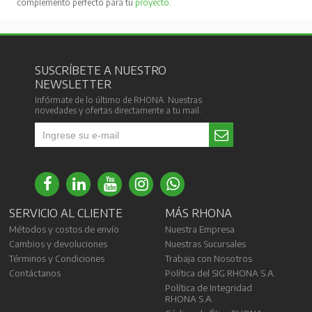
complemento perfecto para tu
proyecto
.
SUSCRÍBETE A NUESTRO
NEWSLETTER
Infórmate de lo último de RHONA. Nuestras
novedades y ofertas directamente a tu mail.
SERVICIO AL CLIENTE
MÁS RHONA
Métodos y costos de envío
Nuestra Empresa
Cambios y devoluciones
Nuestras Sucursales
Términos y Condiciones
Trabaja con Nosotros
Contáctanos
Política del SIG RHONA S.A.
Política de Integridad
RHONA S.A.