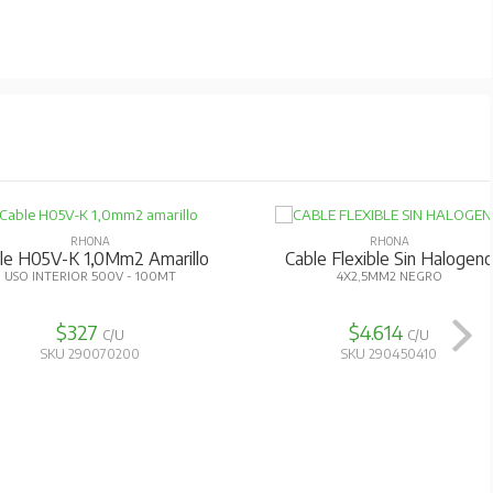
RHONA
RHONA
le H05V-K 1,0Mm2 Amarillo
Cable Flexible Sin Halogen
USO INTERIOR 500V - 100MT
4X2,5MM2 NEGRO
$327
$4.614
C/U
C/U
SKU 290070200
SKU 290450410