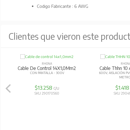
Codigo Fabricante : 6 AWG
Clientes que vieron este produc
RHONA
RHON
Cable De Control 14X1,0Mm2
Cable Thhn 10
CON PANTALLA - 300V
600V, AISLACIÓN PV
METR
$13.258
$1.41
C/U
SKU 290170560
SKU 2904