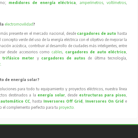
como;
medidores de energía eléctrica
,
amperímetros
,
voltímetros
,
 la
electromovilidad
?
 más presente en el mercado nacional, desde
cargadores de auto
hasta
concepto verde del uso de la energía eléctrica con el objetivo de mejorar la
inación acústica, contribuir al desarrollo de ciudades más inteligentes, entre
trar desde accesorios como
cables
,
cargadores de auto eléctrico
,
 trifásico meter
y
cargadores de autos
de última tecnología,
R
.
to de energía solar?
oluciones para todo tu equipamiento y proyectos eléctricos, nuestra línea
tos destinados a la
energía solar
, desde
estructuras para pisos
,
 automático CC
, hasta
Inversores Off Grid
,
Inversores On Grid
e
to el complemento perfecto para tu
proyecto
.