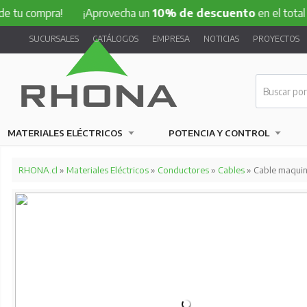
mpra!
¡Aprovecha un
10% de descuento
en el total de tu c
SUCURSALES
CATÁLOGOS
EMPRESA
NOTICIAS
PROYECTOS
MATERIALES ELÉCTRICOS
POTENCIA Y CONTROL
RHONA.cl
»
Materiales Eléctricos
»
Conductores
»
Cables
» Cable maqui