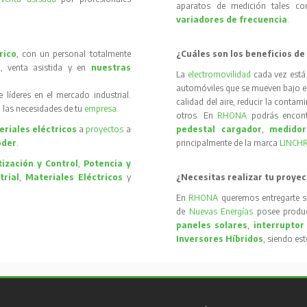
aparatos de medición tales 
variadores de frecuencia
.
rico
, con un personal totalmente
¿Cuáles son los beneficios de
, venta asistida y en
nuestras
La
electromovilidad
cada vez está
automóviles que se mueven bajo el 
íderes en el mercado industrial.
calidad del aire, reducir la contam
 las necesidades de tu
empresa
.
otros. En
RHONA
podrás encon
riales eléctricos
a
proyectos
a
pedestal cargador
,
medidor
oder
.
principalmente de la marca
LINCH
ización y Control
,
Potencia y
trial
,
Materiales Eléctricos
y
¿Necesitas realizar tu proyec
En
RHONA
queremos entregarte s
de
Nuevas Energías
posee produc
paneles solares
,
interruptor
Inversores Híbridos
, siendo es