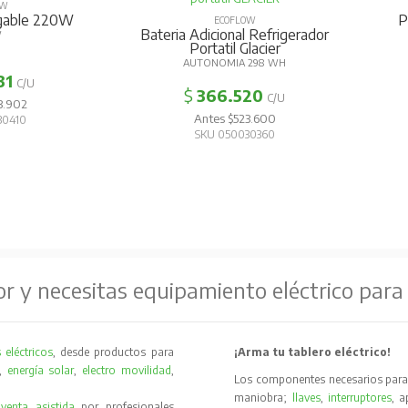
OW
egable 220W
P
ECOFLOW
Bateria Adicional Refrigerador
W
Portatil Glacier
AUTONOMIA 298 WH
31
C/U
$
366.520
C/U
3.902
Antes $523.600
30410
SKU 050030360
or y necesitas equipamiento eléctrico para
 eléctricos
, desde productos para
¡Arma tu tablero eléctrico!
,
energía solar
,
electro movilidad
,
Los componentes necesarios para 
maniobra;
llaves
,
interruptores
, 
y
venta asistida
por profesionales