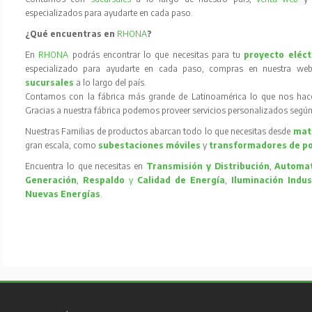
especializados para ayudarte en cada paso.
¿Qué encuentras en
RHONA
?
En
RHONA
podrás encontrar lo que necesitas para tu
proyecto eléct
especializado para ayudarte en cada paso, compras en nuestra web
sucursales
a lo largo del país.
Contamos con la fábrica más grande de Latinoamérica lo que nos hace l
Gracias a nuestra fábrica podemos proveer servicios personalizados según
Nuestras Familias de productos abarcan todo lo que necesitas desde
mate
gran escala, como
subestaciones móviles
y
transformadores de p
Encuentra lo que necesitas en
Transmisión y Distribución
,
Automat
Generación
,
Respaldo
y
Calidad de Energía
,
Iluminación Indus
Nuevas Energías
.