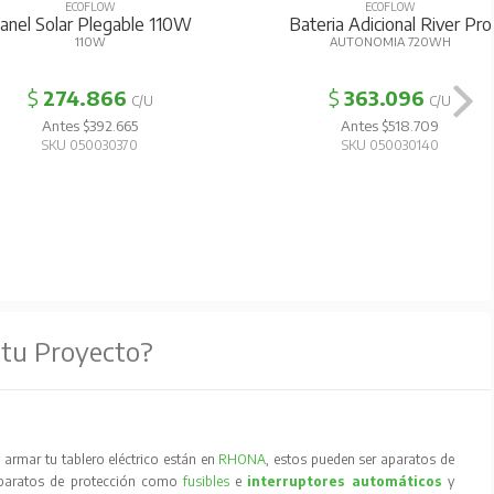
ECOFLOW
ECOFLOW
anel Solar Plegable 110W
Bateria Adicional River Pro
110W
AUTONOMIA 720WH
$
274.866
$
363.096
C/U
C/U
Antes $392.665
Antes $518.709
SKU 050030370
SKU 050030140
 tu Proyecto?
armar tu tablero eléctrico están en
RHONA
, estos pueden ser aparatos de
aparatos de protección como
fusibles
e
interruptores automáticos
y