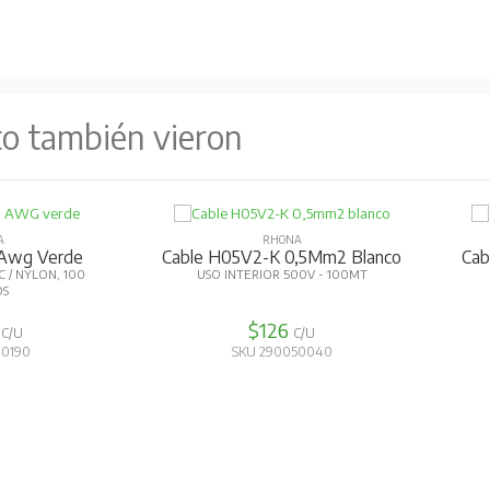
to también vieron
A
RHONA
 Awg Verde
Cable H05V2-K 0,5Mm2 Blanco
Cab
C / NYLON, 100
USO INTERIOR 500V - 100MT
OS
8
$126
C/U
C/U
10190
SKU 290050040