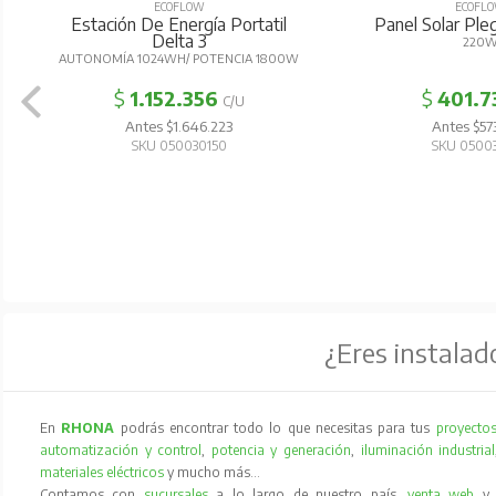
ECOFLOW
ECOFL
Estación De Energía Portatil
Panel Solar Pl
Delta 3
220
AUTONOMÍA 1024WH/ POTENCIA 1800W
$
1.152.356
$
401.7
C/U
Antes $1.646.223
Antes $57
SKU 050030150
SKU 0500
¿Eres instalad
En
RHONA
podrás encontrar todo lo que necesitas para tus
proyectos
automatización y control
,
potencia y generación
,
iluminación industrial
materiales eléctricos
y mucho más…
Contamos con
sucursales
a lo largo de nuestro país,
venta web