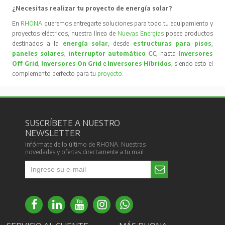
¿Necesitas realizar tu proyecto de energía solar?
En
RHONA
queremos entregarte soluciones para todo tu equipamiento y
proyectos eléctricos, nuestra línea de
Nuevas Energías
posee productos
destinados a la
energía solar
, desde
estructuras para pisos
,
paneles solares
,
interruptor automático CC
, hasta
Inversores
Off Grid
,
Inversores On Grid
e
Inversores Híbridos
, siendo esto el
complemento perfecto para tu
proyecto
.
SUSCRÍBETE A NUESTRO
NEWSLETTER
Infórmate de lo último de RHONA. Nuestras
novedades y ofertas directamente a tu mail.