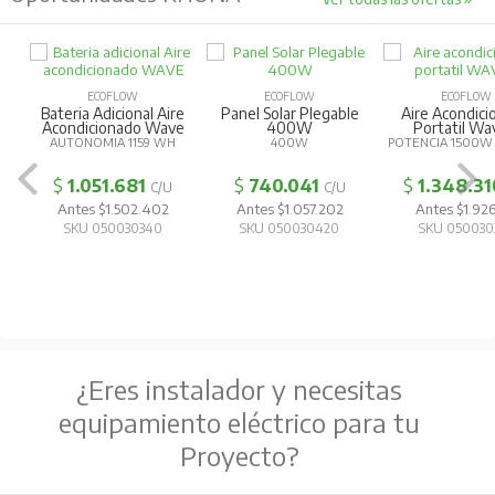
ECOFLOW
ECOFLOW
ECOFLOW
Bateria Adicional Aire
Panel Solar Plegable
Aire Acondic
Acondicionado Wave
400W
Portatil Wa
AUTONOMIA 1159 WH
400W
POTENCIA 1500W
$
1.051.681
$
740.041
$
1.348.31
C/U
C/U
Antes $1.502.402
Antes $1.057.202
Antes $1.926
SKU 050030340
SKU 050030420
SKU 050030
¿Eres instalador y necesitas
equipamiento eléctrico para tu
Proyecto?