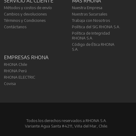
SERVICIO AL CLIENTE
MÁS RHONA
Métodos y costos de envío
Nuestra Empresa
Cambios y devoluciones
Nuestras Sucursales
Términos y Condiciones
Trabaja con Nosotros
Contáctanos
Política del SIG RHONA S.A.
Política de Integridad
RHONA S.A.
Código de Ética RHONA
S.A.
EMPRESAS RHONA
RHONA Chile
RHONA Perú
RHONA ELECTRIC
Covisa
Todos los derechos reservados a RHONA S.A.
Variante Agua Santa #4211, Viña del Mar, Chile.