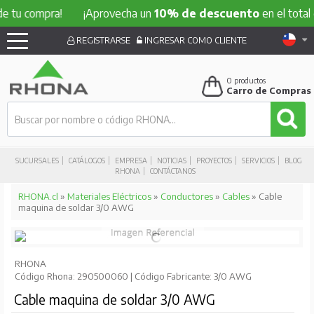
ompra!
¡Aprovecha un
10% de descuento
en el total de tu 
REGISTRARSE
INGRESAR COMO CLIENTE
0
productos
Carro de Compras
SUCURSALES
CATÁLOGOS
EMPRESA
NOTICIAS
PROYECTOS
SERVICIOS
BLOG
RHONA
CONTÁCTANOS
RHONA.cl
»
Materiales Eléctricos
»
Conductores
»
Cables
» Cable
maquina de soldar 3/0 AWG
RHONA
Código Rhona: 290500060 | Código Fabricante: 3/0 AWG
Cable maquina de soldar 3/0 AWG