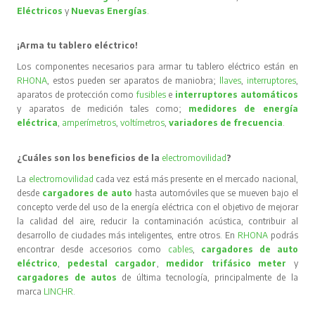
Eléctricos
y
Nuevas Energías
.
¡Arma tu tablero eléctrico!
Los componentes necesarios para armar tu tablero eléctrico están en
RHONA
, estos pueden ser aparatos de maniobra;
llaves
,
interruptores
,
aparatos de protección como
fusibles
e
interruptores automáticos
y aparatos de medición tales como;
medidores de energía
eléctrica
,
amperímetros
,
voltímetros
,
variadores de frecuencia
.
¿Cuáles son los beneficios de la
electromovilidad
?
La
electromovilidad
cada vez está más presente en el mercado nacional,
desde
cargadores de auto
hasta automóviles que se mueven bajo el
concepto verde del uso de la energía eléctrica con el objetivo de mejorar
la calidad del aire, reducir la contaminación acústica, contribuir al
desarrollo de ciudades más inteligentes, entre otros. En
RHONA
podrás
encontrar desde accesorios como
cables
,
cargadores de auto
eléctrico
,
pedestal cargador
,
medidor trifásico meter
y
cargadores de autos
de última tecnología, principalmente de la
marca
LINCHR
.