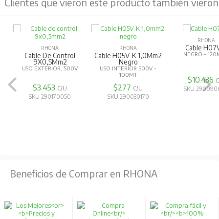
Clientes que vieron este producto también vieron
RHONA
Cable H07
RHONA
RHONA
NEGRO - 12
Cable De Control
Cable H05V-K 1,0Mm2
9X0,5Mm2
Negro
USO EXTERIOR, 500V
USO INTERIOR 500V -
100MT
$10.436
C
$3.453
$277
C/U
C/U
SKU 290090
SKU 290170050
SKU 290030170
Beneficios de Comprar en RHONA