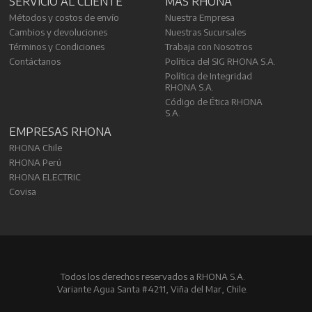
SERVICIO AL CLIENTE
MÁS RHONA
Métodos y costos de envío
Nuestra Empresa
Cambios y devoluciones
Nuestras Sucursales
Términos y Condiciones
Trabaja con Nosotros
Contáctanos
Política del SIG RHONA S.A.
Política de Integridad
RHONA S.A.
Código de Ética RHONA
S.A.
EMPRESAS RHONA
RHONA Chile
RHONA Perú
RHONA ELECTRIC
Covisa
Todos los derechos reservados a RHONA S.A.
Variante Agua Santa #4211, Viña del Mar, Chile.