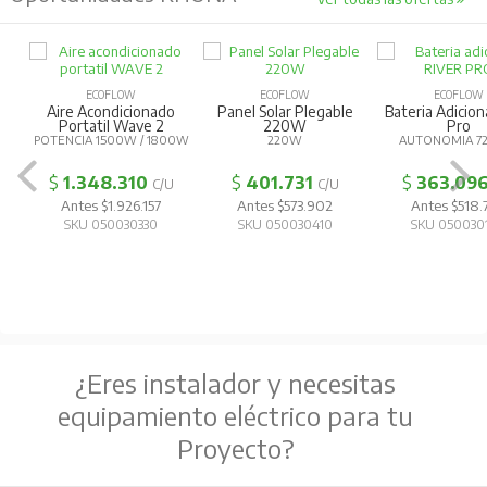
ECOFLOW
ECOFLOW
ECOFLOW
Aire Acondicionado
Panel Solar Plegable
Bateria Adicion
Portatil Wave 2
220W
Pro
POTENCIA 1500W / 1800W
220W
AUTONOMIA 
$
1.348.310
$
401.731
$
363.09
C/U
C/U
Antes $1.926.157
Antes $573.902
Antes $518.
SKU 050030330
SKU 050030410
SKU 050030
¿Eres instalador y necesitas
equipamiento eléctrico para tu
Proyecto?