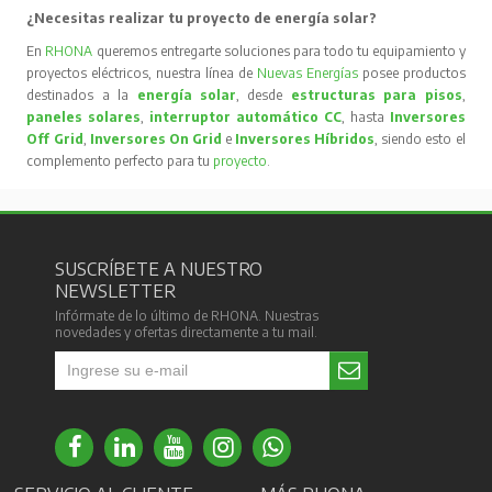
¿Necesitas realizar tu proyecto de energía solar?
En
RHONA
queremos entregarte soluciones para todo tu equipamiento y
proyectos eléctricos, nuestra línea de
Nuevas Energías
posee productos
destinados a la
energía solar
, desde
estructuras para pisos
,
paneles solares
,
interruptor automático CC
, hasta
Inversores
Off Grid
,
Inversores On Grid
e
Inversores Híbridos
, siendo esto el
complemento perfecto para tu
proyecto
.
SUSCRÍBETE A NUESTRO
NEWSLETTER
Infórmate de lo último de RHONA. Nuestras
novedades y ofertas directamente a tu mail.