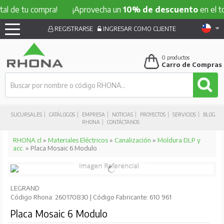
l de tu compra!
¡Aprovecha un
10% de descuento
en el tot
REGISTRARSE
INGRESAR COMO CLIENTE
0
productos
Carro de Compras
SUCURSALES
CATÁLOGOS
EMPRESA
NOTICIAS
PROYECTOS
SERVICIOS
BLOG
RHONA
CONTÁCTANOS
RHONA.cl
»
Materiales Eléctricos
»
Canalización
»
Moldura DLP y
acc.
» Placa Mosaic 6 Modulo
LEGRAND
Código Rhona: 260170830 | Código Fabricante: 610 961
Placa Mosaic 6 Modulo