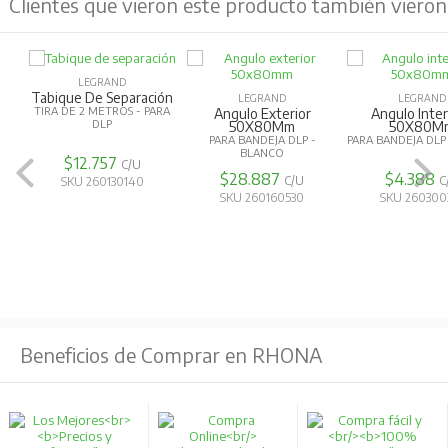
Clientes que vieron este producto también vieron
LEGRAND
Junta De Tapa - 130Mm
LEGRAND
LEGRAND
PARA BANDEJA DLP - GRIS
Angulo Interior -
Tabique P
50X80Mm
Ang.exterior 
PARA BANDEJA DLP SNAP-ON
PARA BANDEJA 
BLANCO
$5.297
C/U
$4.388
$23.963
C/U
SKU 260160940
SKU 260300310
SKU 260160
Beneficios de Comprar en RHONA