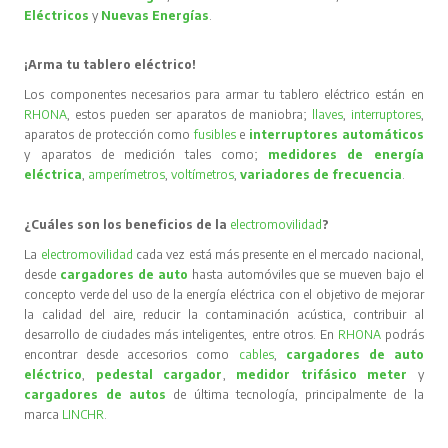
Eléctricos
y
Nuevas Energías
.
¡Arma tu tablero eléctrico!
Los componentes necesarios para armar tu tablero eléctrico están en
RHONA
, estos pueden ser aparatos de maniobra;
llaves
,
interruptores
,
aparatos de protección como
fusibles
e
interruptores automáticos
y aparatos de medición tales como;
medidores de energía
eléctrica
,
amperímetros
,
voltímetros
,
variadores de frecuencia
.
¿Cuáles son los beneficios de la
electromovilidad
?
La
electromovilidad
cada vez está más presente en el mercado nacional,
desde
cargadores de auto
hasta automóviles que se mueven bajo el
concepto verde del uso de la energía eléctrica con el objetivo de mejorar
la calidad del aire, reducir la contaminación acústica, contribuir al
desarrollo de ciudades más inteligentes, entre otros. En
RHONA
podrás
encontrar desde accesorios como
cables
,
cargadores de auto
eléctrico
,
pedestal cargador
,
medidor trifásico meter
y
cargadores de autos
de última tecnología, principalmente de la
marca
LINCHR
.