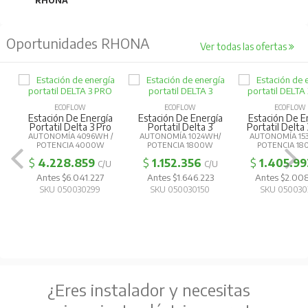
RHONA
Oportunidades RHONA
Ver todas las ofertas
ECOFLOW
ECOFLOW
ECOFLOW
Estación De Energía
Estación De Energía
Estación De E
Portatil Delta 3 Pro
Portatil Delta 3
Portatil Delta
AUTONOMÍA 4096WH /
AUTONOMÍA 1024WH/
AUTONOMÍA 15
POTENCIA 4000W
POTENCIA 1800W
POTENCIA 1
$
4.228.859
$
1.152.356
$
1.405.99
C/U
C/U
Antes $6.041.227
Antes $1.646.223
Antes $2.00
SKU 050030299
SKU 050030150
SKU 050030
¿Eres instalador y necesitas