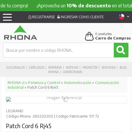
compra!
¡Aprovecha un
10% de descuento
en el total de tu
REGISTRARSE
INGRESAR COMO CLIENTE
0
productos
Carro de Compras
SUCURSALES
CATÁLOGOS
EMPRESA
NOTICIAS
PROYECTOS
SERVICIOS
BLOG
RHONA
CONTÁCTANOS
RHONA.cl
»
Potencia y Control
»
Automatización
»
Comunicación
Industrial
» Patch Cord 6 Rj45
LEGRAND
Código Rhona: 260220200 | Código Fabricante: 517 72
Patch Cord 6 Rj45