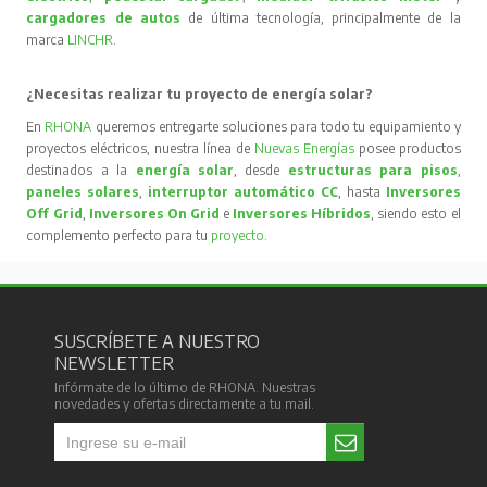
cargadores de autos
de última tecnología, principalmente de la
marca
LINCHR
.
¿Necesitas realizar tu proyecto de energía solar?
En
RHONA
queremos entregarte soluciones para todo tu equipamiento y
proyectos eléctricos, nuestra línea de
Nuevas Energías
posee productos
destinados a la
energía solar
, desde
estructuras para pisos
,
paneles solares
,
interruptor automático CC
, hasta
Inversores
Off Grid
,
Inversores On Grid
e
Inversores Híbridos
, siendo esto el
complemento perfecto para tu
proyecto
.
SUSCRÍBETE A NUESTRO
NEWSLETTER
Infórmate de lo último de RHONA. Nuestras
novedades y ofertas directamente a tu mail.