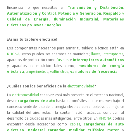
Encuentra lo que necesitas en
Transmisión y Distribución
,
Automatización y Control
,
Potencia y Generación
,
Respaldo
y
Calidad de Energía
,
Iluminación Industrial
,
Materiales
Eléctricos
y
Nuevas Energías
.
¡Arma tu tablero eléctrico!
Los componentes necesarios para armar tu tablero eléctrico están en
RHONA
, estos pueden ser aparatos de maniobra;
llaves
,
interruptores
,
aparatos de protección como
fusibles
e
interruptores automáticos
y aparatos de medición tales como;
medidores de energía
eléctrica
,
amperímetros
,
voltímetros
,
variadores de frecuencia
.
¿Cuáles son los beneficios de la
electromovilidad
?
La
electromovilidad
cada vez está más presente en el mercado nacional,
desde
cargadores de auto
hasta automóviles que se mueven bajo el
concepto verde del uso de la energía eléctrica con el objetivo de mejorar
la calidad del aire, reducir la contaminación acústica, contribuir al
desarrollo de ciudades más inteligentes, entre otros. En
RHONA
podrás
encontrar desde accesorios como
cables
,
cargadores de auto
eléctrico
,
pedestal cargador
,
medidor trifásico meter
y