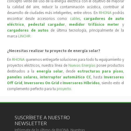
concepto verde del uso de la energía eléctrica con el objetivo de mejorar
la calidad del aire, reducir la contaminación acústica, contribuir al
desarrollo de ciudades más inteligentes, entre otros. En
RHONA
podrás
encontrar desde accesorios como
cables
,
cargadores de auto
eléctrico
,
pedestal cargador
,
medidor trifásico meter
y
cargadores de autos
de última tecnología, principalmente de la
marca
LINCHR
.
¿Necesitas realizar tu proyecto de energía solar?
En
RHONA
queremos entregarte soluciones para todo tu equipamiento y
proyectos eléctricos, nuestra línea de
Nuevas Energías
posee productos
destinados a la
energía solar
, desde
estructuras para pisos
,
paneles solares
,
interruptor automático CC
, hasta
Inversores
Off Grid
,
Inversores On Grid
e
Inversores Híbridos
, siendo esto el
complemento perfecto para tu
proyecto
.
SUSCRÍBETE A NUESTRO
NEWSLETTER
Infórmate de lo último de RHONA. Nuestras