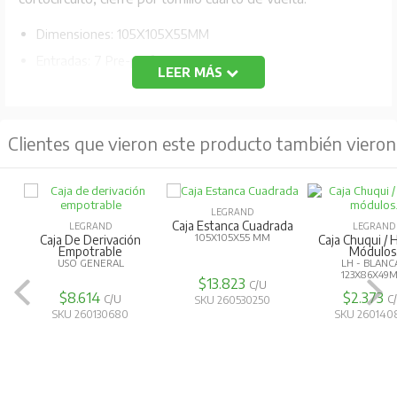
Dimensiones: 105X105X55MM
Entradas: 7 Pre-perforadas
LEER MÁS
Grado de protección: IP55-IK07
Código Fabricante: 920 24
Clientes que vieron este producto también vieron
LEGRAND
Caja Estanca Cuadrada
LEGRAND
LEGRAND
105X105X55 MM
Caja De Derivación
Caja Chuqui / 
Empotrable
Módulos
USO GENERAL
LH - BLANC
123X86X49
$13.823
C/U
$8.614
$2.373
C/U
C
SKU 260530250
SKU 260130680
SKU 260140