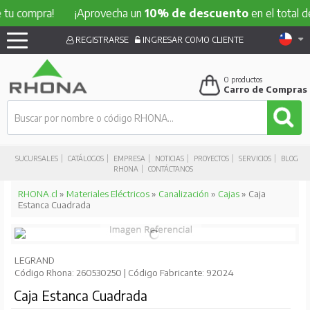
mpra!
¡Aprovecha un
10% de descuento
en el total de tu co
REGISTRARSE
INGRESAR COMO CLIENTE
0
productos
Carro de Compras
SUCURSALES
CATÁLOGOS
EMPRESA
NOTICIAS
PROYECTOS
SERVICIOS
BLOG
RHONA
CONTÁCTANOS
RHONA.cl
»
Materiales Eléctricos
»
Canalización
»
Cajas
» Caja
Estanca Cuadrada
LEGRAND
Código Rhona: 260530250 | Código Fabricante: 92024
Caja Estanca Cuadrada