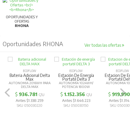
OPORTUNIDADES Y
OFERTAS
RHONA
Oportunidades RHONA
Ver todas las ofertas
ECOFLOW
ECOFLOW
ECOFLOW
Bateria Adicional Delta
Estación De Energía
Estacion De E
Max
Portatil Delta 3
Portatil Del
AUTONOMIA 2016WH PARA
AUTONOMÍA 1024WH/
AUTONOMIA 1
DELTA MAX
POTENCIA 1800W
$
936.781
$
1.152.356
$
919.990
C/U
C/U
Antes $1.338.259
Antes $1.646.223
Antes $1.314
SKU 050030220
SKU 050030150
SKU 050030