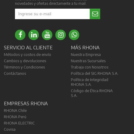
novedades y ofertas directamente a tu mail.
SERVICIO AL CLIENTE
MÁS RHONA
Métodos y costos de envío
Nuestra Empresa
Cambios y devoluciones
Nuestras Sucursales
Términos y Condiciones
Trabaja con Nosotros
Contáctanos
Política del SIG RHONA S.A.
Política de Integridad
RHONA S.A.
Código de Ética RHONA
S.A.
EMPRESAS RHONA
RHONA Chile
RHONA Perú
RHONA ELECTRIC
Covisa