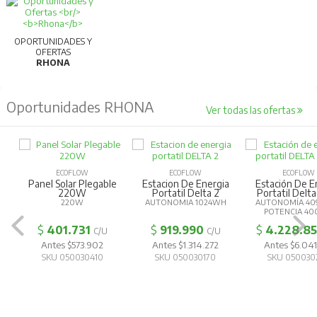
OPORTUNIDADES Y
OFERTAS
RHONA
Oportunidades RHONA
Ver todas las ofertas
ECOFLOW
ECOFLOW
ECOFLOW
Panel Solar Plegable
Estacion De Energia
Estación De E
220W
Portatil Delta 2
Portatil Delta
220W
AUTONOMIA 1024WH
AUTONOMÍA 40
POTENCIA 4
$
401.731
$
919.990
$
4.228.8
C/U
C/U
Antes $573.902
Antes $1.314.272
Antes $6.041
SKU 050030410
SKU 050030170
SKU 050030