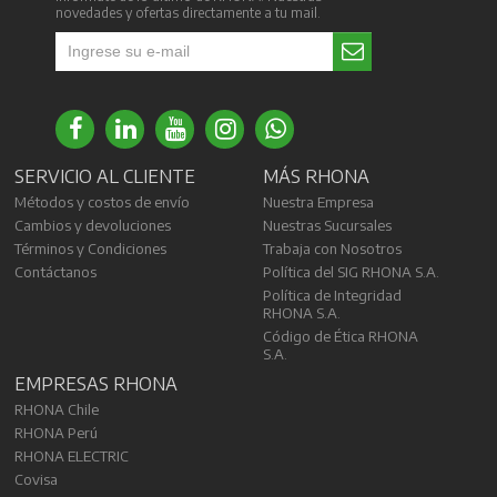
novedades y ofertas directamente a tu mail.
SERVICIO AL CLIENTE
MÁS RHONA
Métodos y costos de envío
Nuestra Empresa
Cambios y devoluciones
Nuestras Sucursales
Términos y Condiciones
Trabaja con Nosotros
Contáctanos
Política del SIG RHONA S.A.
Política de Integridad
RHONA S.A.
Código de Ética RHONA
S.A.
EMPRESAS RHONA
RHONA Chile
RHONA Perú
RHONA ELECTRIC
Covisa