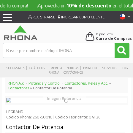
compra!
¡Aprovecha un
10% de descuento
en el total de tu
REGISTRARSE
INGRESAR COMO CLIENTE
0
productos
Carro de Compras
SUCURSALES
CATÁLOGOS
EMPRESA
NOTICIAS
PROYECTOS
SERVICIOS
BLOG
RHONA
CONTÁCTANOS
RHONA.cl
»
Potencia y Control
»
Contactores, Relés y Acc.
»
Contactores
» Contactor De Potencia
LEGRAND
Código Rhona: 260750010 | Código Fabricante: 041 26
Contactor De Potencia