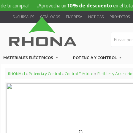
ompra!
¡Aprovecha un
10% de descuento
en el total de tu c
SUCURSALES
CATÁLOGOS
EMPRESA
NOTICIAS
PROYECTOS
MATERIALES ELÉCTRICOS
POTENCIA Y CONTROL
RHONA.cl
»
Potencia y Control
»
Control Eléctrico
»
Fusibles y Accesorio