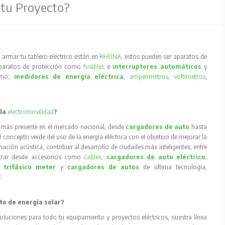
 tu Proyecto?
armar tu tablero eléctrico están en
RHONA
, estos pueden ser aparatos de
aparatos de protección como
fusibles
e
interruptores automáticos
y
como;
medidores de energía eléctrica
,
amperímetros
,
voltímetros
,
 la
electromovilidad
?
 más presente en el mercado nacional, desde
cargadores de auto
hasta
concepto verde del uso de la energía eléctrica con el objetivo de mejorar la
inación acústica, contribuir al desarrollo de ciudades más inteligentes, entre
trar desde accesorios como
cables
,
cargadores de auto eléctrico
,
 trifásico meter
y
cargadores de autos
de última tecnología,
R
.
to de energía solar?
oluciones para todo tu equipamiento y proyectos eléctricos, nuestra línea