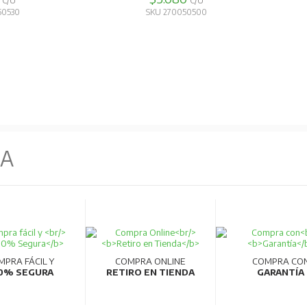
C/U
C/U
50530
SKU 270050500
NA
MPRA FÁCIL Y
COMPRA ONLINE
COMPRA CO
0% SEGURA
RETIRO EN TIENDA
GARANTÍA