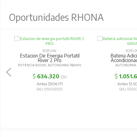
Oportunidades RHONA
ECOFLOW
ECOFL
Estacion De Energia Portatil
Bateria Adici
River 2 Pro
Acondicion
POTENCIA 800W, AUTONOMIA 768WH
AUTONOMIA 
$
634.320
$
1.051.
C/U
Antes $906.171
Antes $1.5
SKU 050030120
SKU 0500