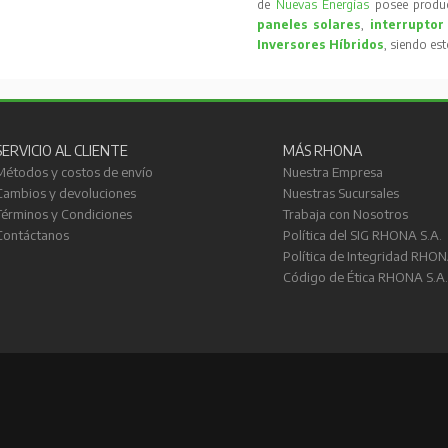
de
Nuevas Energías
posee produc
paneles solares
,
interruptor
Inversores Híbridos
, siendo es
SERVICIO AL CLIENTE
MÁS RHONA
Métodos y costos de envío
Nuestra Empresa
Cambios y devoluciones
Nuestras Sucursales
Términos y Condiciones
Trabaja con Nosotros
Contáctanos
Política del SIG RHONA S.A.
Política de Integridad RHON
Código de Ética RHONA S.A.