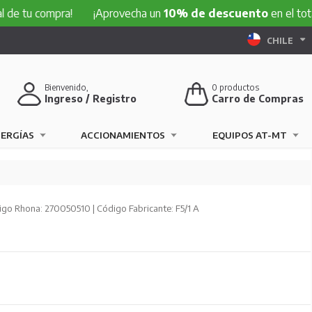
compra!
¡Aprovecha un
10% de descuento
en el total de tu
CHILE
Bienvenido,
0
productos
Ingreso / Registro
Carro de Compras
NERGÍAS
ACCIONAMIENTOS
EQUIPOS AT-MT
go Rhona: 270050510 | Código Fabricante: F5/1 A