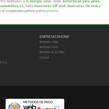
tos destinados a la
energía solar
, desde
estructuras para pisos
,
 automático CC
, hasta
Inversores Off Grid
,
Inversores On Grid
e
to el complemento perfecto para tu
proyecto
.
EMPRESAS RHONA
RHONA Chile
RHONA Perú
RHONA ELECTRIC
Covisa
A S.A.