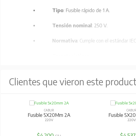
Tipo
: Fusible rápido de 1 A.
Tensión nominal
: 250 V.
Normativa
: Cumple con el estándar IEC
Características
:
Tubo pequeño de esteatita 
Clientes que vieron este produc
Capacidad de interrupción: 
Medidas
: Ø 5 x 20 mm (si
CABUR
CABU
Fusible 5X20Mm 2A
Fusible 5X2
Aprobaciones
: Homologación RINA 5/
220V
220V
Código
: FN006ST.
$4.200
$4.53