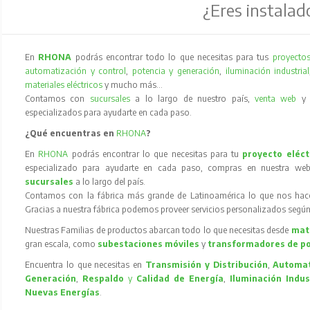
¿Eres instalad
En
RHONA
podrás encontrar todo lo que necesitas para tus
proyectos
automatización y control
,
potencia y generación
,
iluminación industrial
materiales eléctricos
y mucho más…
Contamos con
sucursales
a lo largo de nuestro país,
venta web
especializados para ayudarte en cada paso.
¿Qué encuentras en
RHONA
?
En
RHONA
podrás encontrar lo que necesitas para tu
proyecto eléct
especializado para ayudarte en cada paso, compras en nuestra web
sucursales
a lo largo del país.
Contamos con la fábrica más grande de Latinoamérica lo que nos hace l
Gracias a nuestra fábrica podemos proveer servicios personalizados según
Nuestras Familias de productos abarcan todo lo que necesitas desde
mate
gran escala, como
subestaciones móviles
y
transformadores de p
Encuentra lo que necesitas en
Transmisión y Distribución
,
Automat
Generación
,
Respaldo
y
Calidad de Energía
,
Iluminación Indus
Nuevas Energías
.