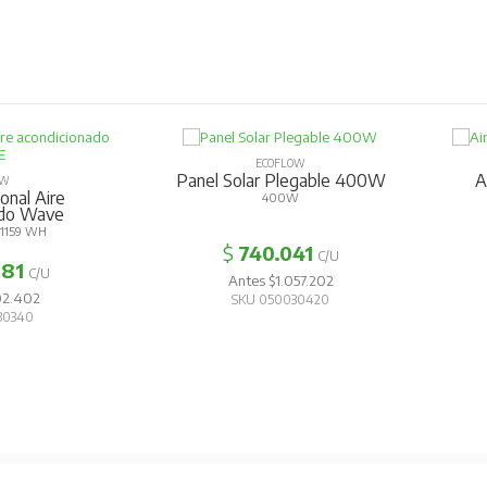
ECOFLOW
Panel Solar Plegable 400W
A
OW
onal Aire
400W
ado Wave
1159 WH
$
740.041
C/U
681
C/U
Antes $1.057.202
02.402
SKU 050030420
30340