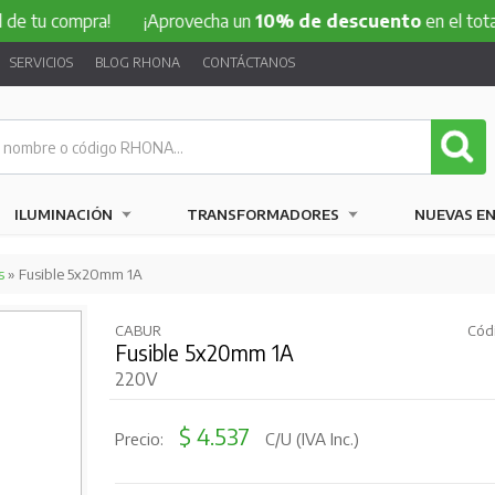
ompra!
¡Aprovecha un
10% de descuento
en el total de tu 
SERVICIOS
BLOG RHONA
CONTÁCTANOS
ILUMINACIÓN
TRANSFORMADORES
NUEVAS E
s
» Fusible 5x20mm 1A
CABUR
Códi
Fusible 5x20mm 1A
220V
$ 4.537
Precio:
C/U (IVA Inc.)