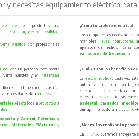
or y necesitas equipamiento eléctrico para
 eléctricos
, desde productos para
¡Arma tu tablero eléctrico!
,
energía solar
,
electro movilidad
,
Los componentes necesarios para 
maniobra;
llaves
,
interruptores
, 
y
venta asistida
por profesionales
aparatos de medición tales 
variadores de frecuencia
.
rico
, con un personal totalmente
¿Cuáles son los beneficios de
, venta asistida y en
nuestras
La
electromovilidad
cada vez está
automóviles que se mueven bajo el 
íderes en el mercado industrial.
calidad del aire, reducir la contam
 las necesidades de tu
empresa
.
otros. En
RHONA
podrás encon
riales eléctricos
a
proyectos
a
pedestal cargador
,
medidor
oder
.
principalmente de la marca
LINCH
ización y Control
,
Potencia y
trial
,
Materiales Eléctricos
y
¿Necesitas realizar tu proyec
En
RHONA
queremos entregarte s