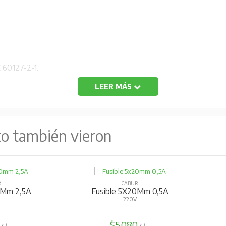
 60127-2-1.
LEER MÁS
relleno con polvo apagachispas.
to también vieron
1500 A.
n marcado).
R
CABUR
0Mm 2,5A
Fusible 5X20Mm 0,5A
18/75 para 220V - 50 Hz - 1500 A.
220V
7
$5.080