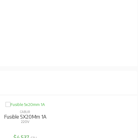
CABUR
Fusible 5X20Mm 1A
220V
$4.537