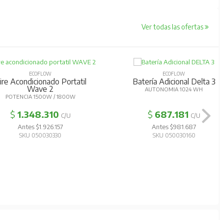
Ver todas las ofertas
ECOFLOW
ECOFLOW
ire Acondicionado Portatil
Batería Adicional Delta 3
Wave 2
AUTONOMIA 1024 WH
POTENCIA 1500W / 1800W
$
1.348.310
$
687.181
C/U
C/U
Antes $1.926.157
Antes $981.687
SKU 050030330
SKU 050030160