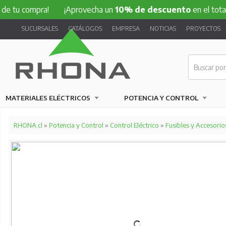
ompra!
¡Aprovecha un
10% de descuento
en el total de tu c
SUCURSALES
CATÁLOGOS
EMPRESA
NOTICIAS
PROYECTOS
MATERIALES ELÉCTRICOS
POTENCIA Y CONTROL
RHONA.cl
»
Potencia y Control
»
Control Eléctrico
»
Fusibles y Accesorio