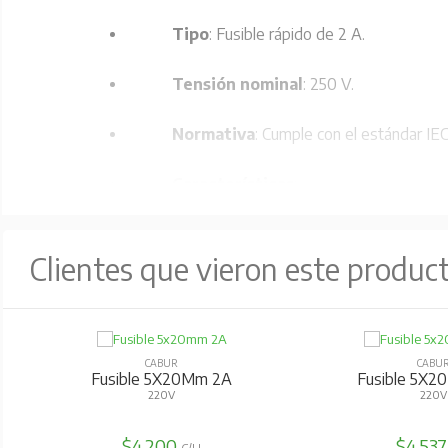
Tipo
: Fusible rápido de 2 A.
Tensión nominal
: 250 V.
Normativa
: Cumple con el estándar IEC
Características
:
Tubo pequeño de esteatita 
Clientes que vieron este produc
Capacidad de interrupción: 
Medidas
: Ø 5 x 20 mm (si
CABUR
CABU
Fusible 5X20Mm 2A
Fusible 5X2
Aprobaciones
: Homologación RINA 5/
220V
220V
Código
: FN008ST.
$4.200
$4.53