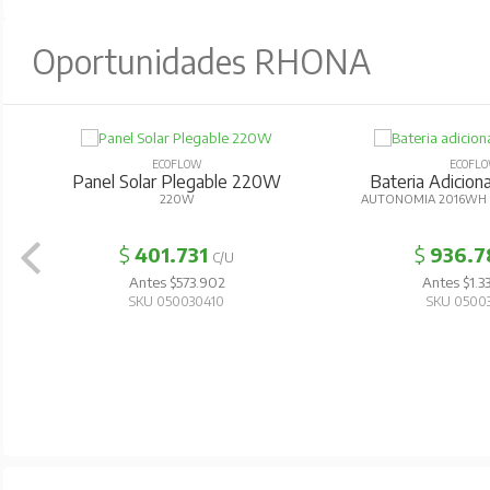
Oportunidades RHONA
ECOFLOW
ECOFL
Panel Solar Plegable 220W
Bateria Adicion
220W
AUTONOMIA 2016WH 
$
401.731
$
936.7
C/U
Antes $573.902
Antes $1.3
SKU 050030410
SKU 0500