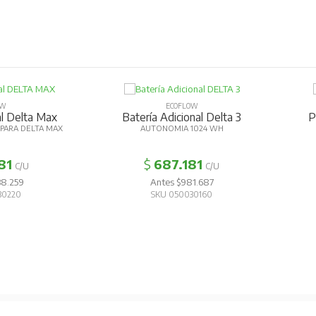
OW
ECOFLOW
al Delta Max
Batería Adicional Delta 3
P
PARA DELTA MAX
AUTONOMIA 1024 WH
81
$
687.181
C/U
C/U
38.259
Antes $981.687
30220
SKU 050030160