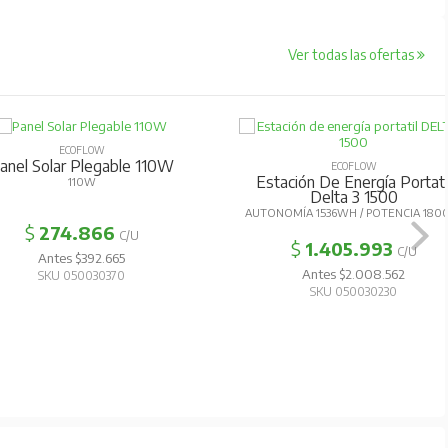
Ver todas las ofertas
ECOFLOW
anel Solar Plegable 110W
ECOFLOW
Estación De Energía Portati
110W
Delta 3 1500
AUTONOMÍA 1536WH / POTENCIA 18
$
274.866
C/U
$
1.405.993
C/U
Antes $392.665
Antes $2.008.562
SKU 050030370
SKU 050030230