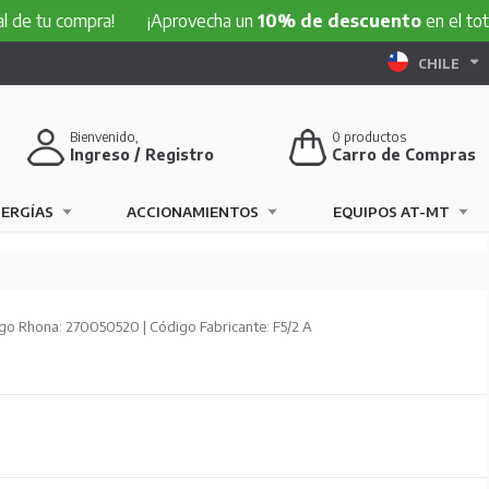
compra!
¡Aprovecha un
10% de descuento
en el total de tu 
CHILE
Bienvenido,
0
productos
Ingreso / Registro
Carro de Compras
NERGÍAS
ACCIONAMIENTOS
EQUIPOS AT-MT
go Rhona: 270050520 | Código Fabricante: F5/2 A