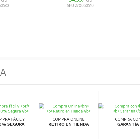
C/U
C/U
50530
SKU 270050510
NA
MPRA FÁCIL Y
COMPRA ONLINE
COMPRA CO
0% SEGURA
RETIRO EN TIENDA
GARANTÍA