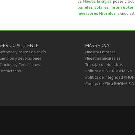
de
Nuevas Energías
posee produc
paneles solares
,
interruptor
Inversores Híbridos
, siendo es
SERVICIO AL CLIENTE
MÁS RHONA
Métodos y costos de envío
Nuestra Empresa
Cambios y devoluciones
Nuestras Sucursales
Términos y Condiciones
Trabaja con Nosotros
Contáctanos
Política del SIG RHONA S.A.
Política de Integridad RHON
Código de Ética RHONA S.A.