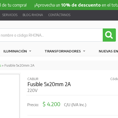
ompra!
¡Aprovecha un
10% de descuento
en el total de tu 
SERVICIOS
BLOG RHONA
CONTÁCTANOS
ILUMINACIÓN
TRANSFORMADORES
NUEVAS E
s
» Fusible 5x20mm 2A
CABUR
Códi
Fusible 5x20mm 2A
220V
$ 4.200
Precio:
C/U (IVA Inc.)