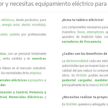
or y necesitas equipamiento eléctrico para
 eléctricos
, desde productos para
¡Arma tu tablero eléctrico!
,
energía solar
,
electro movilidad
,
Los componentes necesarios para 
maniobra;
llaves
,
interruptores
, 
y
venta asistida
por profesionales
aparatos de medición tales 
variadores de frecuencia
.
rico
, con un personal totalmente
¿Cuáles son los beneficios de
, venta asistida y en
nuestras
La
electromovilidad
cada vez está
automóviles que se mueven bajo el 
íderes en el mercado industrial.
calidad del aire, reducir la contam
 las necesidades de tu
empresa
.
otros. En
RHONA
podrás encon
riales eléctricos
a
proyectos
a
pedestal cargador
,
medidor
oder
.
principalmente de la marca
LINCH
ización y Control
,
Potencia y
trial
,
Materiales Eléctricos
y
¿Necesitas realizar tu proyec
En
RHONA
queremos entregarte s