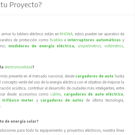
 tu Proyecto?
armar tu tablero eléctrico están en
RHONA
, estos pueden ser aparatos de
aparatos de protección como
fusibles
e
interruptores automáticos
y
como;
medidores de energía eléctrica
,
amperímetros
,
voltímetros
,
 la
electromovilidad
?
 más presente en el mercado nacional, desde
cargadores de auto
hasta
concepto verde del uso de la energía eléctrica con el objetivo de mejorar la
inación acústica, contribuir al desarrollo de ciudades más inteligentes, entre
trar desde accesorios como
cables
,
cargadores de auto eléctrico
,
 trifásico meter
y
cargadores de autos
de última tecnología,
R
.
to de energía solar?
oluciones para todo tu equipamiento y proyectos eléctricos, nuestra línea