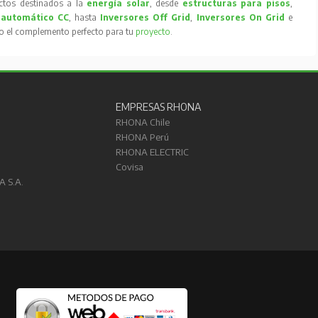
tos destinados a la
energía solar
, desde
estructuras para pisos
,
 automático CC
, hasta
Inversores Off Grid
,
Inversores On Grid
e
to el complemento perfecto para tu
proyecto
.
EMPRESAS RHONA
RHONA Chile
RHONA Perú
RHONA ELECTRIC
Covisa
A S.A.