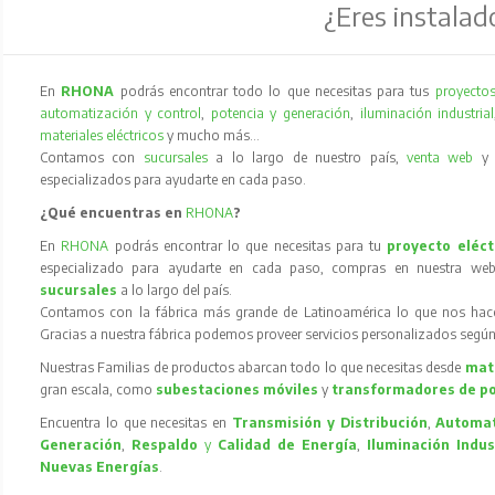
¿Eres instalad
En
RHONA
podrás encontrar todo lo que necesitas para tus
proyectos
automatización y control
,
potencia y generación
,
iluminación industrial
materiales eléctricos
y mucho más…
Contamos con
sucursales
a lo largo de nuestro país,
venta web
especializados para ayudarte en cada paso.
¿Qué encuentras en
RHONA
?
En
RHONA
podrás encontrar lo que necesitas para tu
proyecto eléct
especializado para ayudarte en cada paso, compras en nuestra web
sucursales
a lo largo del país.
Contamos con la fábrica más grande de Latinoamérica lo que nos hace l
Gracias a nuestra fábrica podemos proveer servicios personalizados según
Nuestras Familias de productos abarcan todo lo que necesitas desde
mate
gran escala, como
subestaciones móviles
y
transformadores de p
Encuentra lo que necesitas en
Transmisión y Distribución
,
Automat
Generación
,
Respaldo
y
Calidad de Energía
,
Iluminación Indus
Nuevas Energías
.