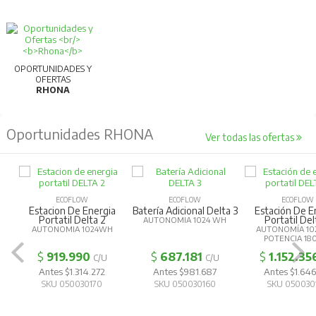
OPORTUNIDADES Y
OFERTAS
RHONA
Oportunidades RHONA
Ver todas las ofertas
ECOFLOW
ECOFLOW
ECOFLOW
Estacion De Energia
Batería Adicional Delta 3
Estación De E
Portatil Delta 2
Portatil Del
AUTONOMIA 1024 WH
AUTONOMIA 1024WH
AUTONOMÍA 10
POTENCIA 1
$
919.990
$
687.181
$
1.152.35
C/U
C/U
Antes $1.314.272
Antes $981.687
Antes $1.646
SKU 050030170
SKU 050030160
SKU 050030