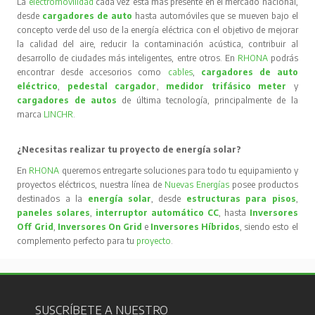
La
electromovilidad
cada vez está más presente en el mercado nacional,
desde
cargadores de auto
hasta automóviles que se mueven bajo el
concepto verde del uso de la energía eléctrica con el objetivo de mejorar
la calidad del aire, reducir la contaminación acústica, contribuir al
desarrollo de ciudades más inteligentes, entre otros. En
RHONA
podrás
encontrar desde accesorios como
cables
,
cargadores de auto
eléctrico
,
pedestal cargador
,
medidor trifásico meter
y
cargadores de autos
de última tecnología, principalmente de la
marca
LINCHR
.
¿Necesitas realizar tu proyecto de energía solar?
En
RHONA
queremos entregarte soluciones para todo tu equipamiento y
proyectos eléctricos, nuestra línea de
Nuevas Energías
posee productos
destinados a la
energía solar
, desde
estructuras para pisos
,
paneles solares
,
interruptor automático CC
, hasta
Inversores
Off Grid
,
Inversores On Grid
e
Inversores Híbridos
, siendo esto el
complemento perfecto para tu
proyecto
.
SUSCRÍBETE A NUESTRO