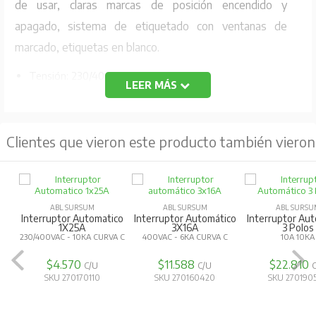
de usar, claras marcas de posición encendido y
apagado, sistema de etiquetado con ventanas de
marcado, etiquetas en blanco.
Tensión: 230/400V AC
LEER MÁS
Corriente Max: 4A/ 10KA
Curva: C
Clientes que vieron este producto también vieron
Código Fabricante: C4T1
ABL SURSUM
ABL SURSUM
ABL SURSU
Interruptor Automatico
Interruptor Automático
Interruptor Au
1X25A
3X16A
3 Polos
230/400VAC - 10KA CURVA C
400VAC - 6KA CURVA C
10A 10KA
$4.570
$11.588
$22.810
C/U
C/U
SKU 270170110
SKU 270160420
SKU 270190