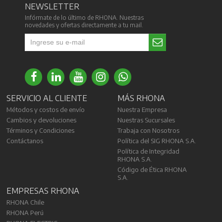
NEWSLETTER
Infórmate de lo último de RHONA. Nuestras
novedades y ofertas directamente a tu mail.
SERVICIO AL CLIENTE
MÁS RHONA
Métodos y costos de envío
Nuestra Empresa
Cambios y devoluciones
Nuestras Sucursales
Términos y Condiciones
Trabaja con Nosotros
Contáctanos
Política del SIG RHONA S.A.
Política de Integridad
RHONA S.A.
Código de Ética RHONA
S.A.
EMPRESAS RHONA
RHONA Chile
RHONA Perú