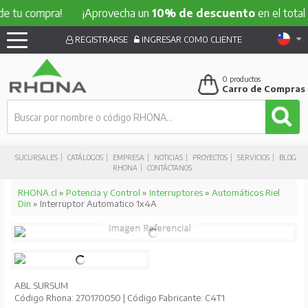
compra!
¡Aprovecha un
10% de descuento
en el total de tu 
REGISTRARSE
INGRESAR COMO CLIENTE
0
productos
Carro de Compras
SUCURSALES
CATÁLOGOS
EMPRESA
NOTICIAS
PROYECTOS
SERVICIOS
BLOG
RHONA
CONTÁCTANOS
RHONA.cl
»
Potencia y Control
»
Interruptores
»
Automáticos Riel
Din
» Interruptor Automatico 1x4A
ABL SURSUM
Código Rhona: 270170050 | Código Fabricante: C4T1