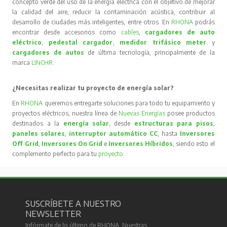
concepto verde del uso de la energía eléctrica con el objetivo de mejorar
la calidad del aire, reducir la contaminación acústica, contribuir al
desarrollo de ciudades más inteligentes, entre otros. En
RHONA
podrás
encontrar desde accesorios como
cables
,
cargadores de auto
eléctrico
,
pedestal cargador
,
medidor trifásico meter
y
cargadores de autos
de última tecnología, principalmente de la
marca
LINCHR
.
¿Necesitas realizar tu proyecto de energía solar?
En
RHONA
queremos entregarte soluciones para todo tu equipamiento y
proyectos eléctricos, nuestra línea de
Nuevas Energías
posee productos
destinados a la
energía solar
, desde
estructuras para pisos
,
paneles solares
,
interruptor automático CC
, hasta
Inversores
Off Grid
,
Inversores On Grid
e
Inversores Híbridos
, siendo esto el
complemento perfecto para tu
proyecto
.
SUSCRÍBETE A NUESTRO
NEWSLETTER
Infórmate de lo último de RHONA. Nuestras