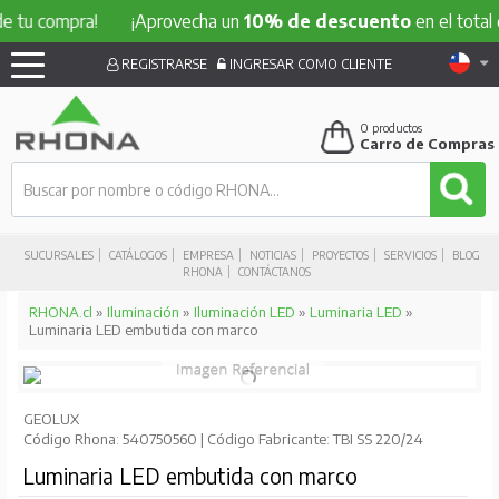
compra!
¡Aprovecha un
10% de descuento
en el total de tu 
REGISTRARSE
INGRESAR COMO CLIENTE
0
productos
Carro de Compras
SUCURSALES
CATÁLOGOS
EMPRESA
NOTICIAS
PROYECTOS
SERVICIOS
BLOG
RHONA
CONTÁCTANOS
RHONA.cl
»
Iluminación
»
Iluminación LED
»
Luminaria LED
»
Luminaria LED embutida con marco
GEOLUX
Código Rhona: 540750560 | Código Fabricante: TBI SS 220/24
Luminaria LED embutida con marco