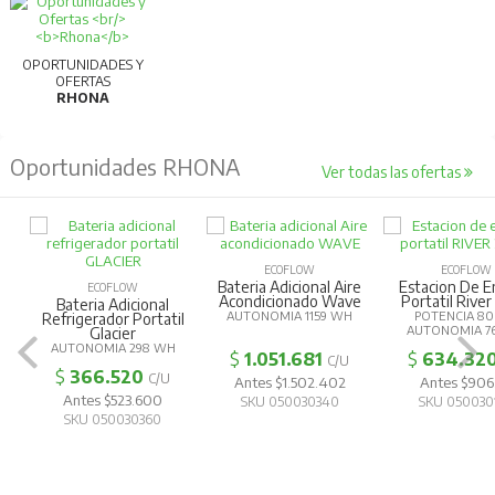
OPORTUNIDADES Y
OFERTAS
RHONA
Oportunidades RHONA
Ver todas las ofertas
ECOFLOW
ECOFLOW
Bateria Adicional Aire
Estacion De E
ECOFLOW
Acondicionado Wave
Portatil River
Bateria Adicional
AUTONOMIA 1159 WH
POTENCIA 8
Refrigerador Portatil
AUTONOMIA 7
Glacier
AUTONOMIA 298 WH
$
1.051.681
$
634.32
C/U
$
366.520
C/U
Antes $1.502.402
Antes $906.
Antes $523.600
SKU 050030340
SKU 050030
SKU 050030360