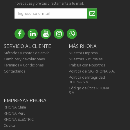
novedades y ofertas directamente a tu mail.
SERVICIO AL CLIENTE
MÁS RHONA
Métodos y costos de envío
Nuestra Empresa
Cambios y devoluciones
Nuestras Sucursales
Términos y Condiciones
Trabaja con Nosotros
Contáctanos
Política del SIG RHONA S.A.
Política de Integridad
RHONA S.A.
Código de Ética RHONA
S.A.
EMPRESAS RHONA
RHONA Chile
RHONA Perú
RHONA ELECTRIC
Covisa