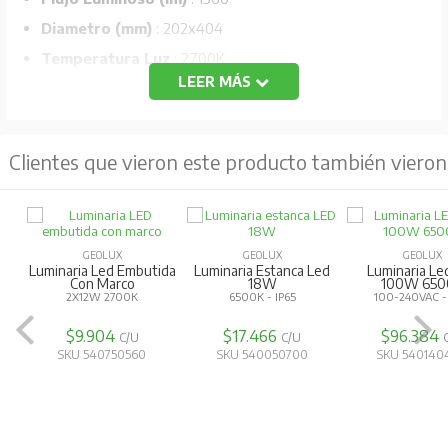
Diametro (mm)
: 202x404
Temperatura Luz
: 2700K
LEER MÁS
Alimentacion
: 220-240V
Vida útil:
50.000 horas
Doble
Clientes que vieron este producto también vieron
GEOLUX
GEOLUX
GEOLUX
Luminaria Led Embutida
Luminaria Estanca Led
Luminaria Le
Con Marco
18W
100W 650
2X12W 2700K
6500K - IP65
100-240VAC -
$9.904
$17.466
$96.384
C/U
C/U
SKU 540750560
SKU 540050700
SKU 540140