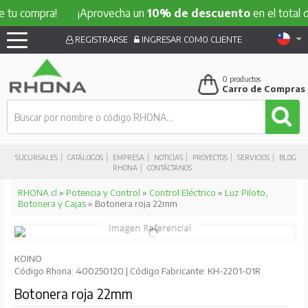
ompra!
¡Aprovecha un
10% de descuento
en el total de tu c
REGISTRARSE
INGRESAR COMO CLIENTE
0
productos
Carro de Compras
SUCURSALES
CATÁLOGOS
EMPRESA
NOTICIAS
PROYECTOS
SERVICIOS
BLOG
RHONA
CONTÁCTANOS
RHONA.cl
»
Potencia y Control
»
Control Eléctrico
»
Luz Piloto,
Botonera y Cajas
» Botonera roja 22mm
KOINO
Código Rhona: 400250120 | Código Fabricante: KH-2201-01R
Botonera roja 22mm