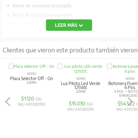
Borne de conexión protegido.
Block de contacto expandible.
Resistente a la temperatura y aceites.
LEER MÁS
Clientes que vieron este producto también vieron
KOINO
Placa Selector Off - On
KOINO
KOINO
22MM
Luz Piloto Led Verde
Botonera Puen
125Vdc
6 Pos.
22MM
6 POS. + BOT
EMERGENC
$1.120
C/U
$15.030
$54.522
C/U
SKU 400280150
SKU 400320210
SKU 400250