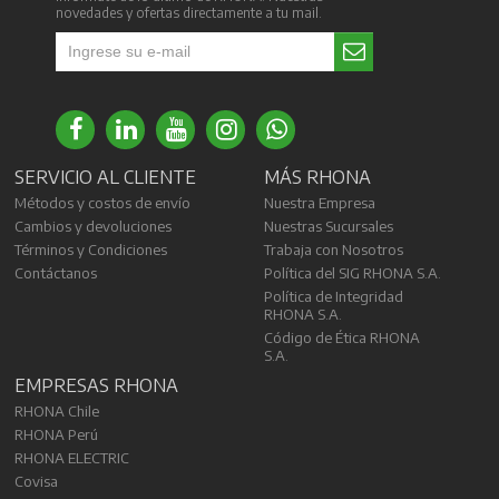
novedades y ofertas directamente a tu mail.
SERVICIO AL CLIENTE
MÁS RHONA
Métodos y costos de envío
Nuestra Empresa
Cambios y devoluciones
Nuestras Sucursales
Términos y Condiciones
Trabaja con Nosotros
Contáctanos
Política del SIG RHONA S.A.
Política de Integridad
RHONA S.A.
Código de Ética RHONA
S.A.
EMPRESAS RHONA
RHONA Chile
RHONA Perú
RHONA ELECTRIC
Covisa