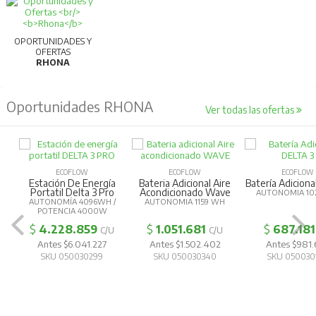
OPORTUNIDADES Y
OFERTAS
RHONA
Oportunidades RHONA
Ver todas las ofertas
ECOFLOW
ECOFLOW
ECOFLOW
Estación De Energía
Bateria Adicional Aire
Batería Adiciona
Portatil Delta 3 Pro
Acondicionado Wave
AUTONOMIA 10
AUTONOMÍA 4096WH /
AUTONOMIA 1159 WH
POTENCIA 4000W
$
4.228.859
$
1.051.681
$
687.181
C/U
C/U
Antes $6.041.227
Antes $1.502.402
Antes $981
SKU 050030299
SKU 050030340
SKU 050030