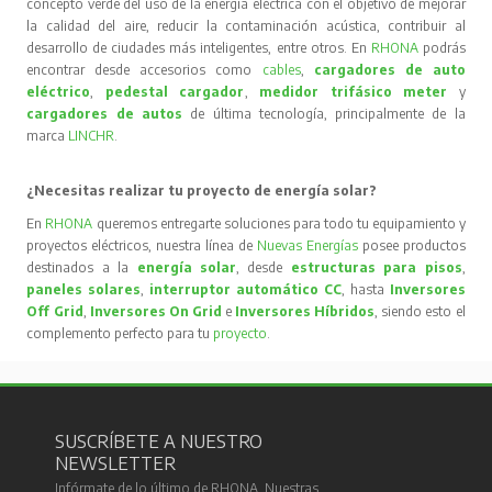
concepto verde del uso de la energía eléctrica con el objetivo de mejorar
la calidad del aire, reducir la contaminación acústica, contribuir al
desarrollo de ciudades más inteligentes, entre otros. En
RHONA
podrás
encontrar desde accesorios como
cables
,
cargadores de auto
eléctrico
,
pedestal cargador
,
medidor trifásico meter
y
cargadores de autos
de última tecnología, principalmente de la
marca
LINCHR
.
¿Necesitas realizar tu proyecto de energía solar?
En
RHONA
queremos entregarte soluciones para todo tu equipamiento y
proyectos eléctricos, nuestra línea de
Nuevas Energías
posee productos
destinados a la
energía solar
, desde
estructuras para pisos
,
paneles solares
,
interruptor automático CC
, hasta
Inversores
Off Grid
,
Inversores On Grid
e
Inversores Híbridos
, siendo esto el
complemento perfecto para tu
proyecto
.
SUSCRÍBETE A NUESTRO
NEWSLETTER
Infórmate de lo último de RHONA. Nuestras