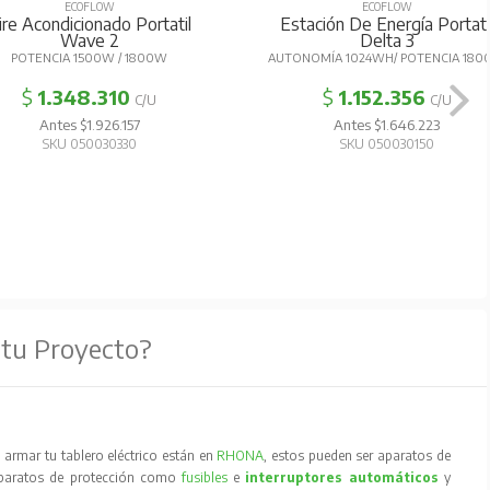
ECOFLOW
ECOFLOW
ire Acondicionado Portatil
Estación De Energía Portati
Wave 2
Delta 3
POTENCIA 1500W / 1800W
AUTONOMÍA 1024WH/ POTENCIA 18
$
1.348.310
$
1.152.356
C/U
C/U
Antes $1.926.157
Antes $1.646.223
SKU 050030330
SKU 050030150
 tu Proyecto?
armar tu tablero eléctrico están en
RHONA
, estos pueden ser aparatos de
aparatos de protección como
fusibles
e
interruptores automáticos
y