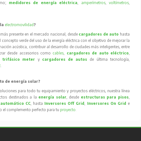
como;
medidores de energía eléctrica
,
amperímetros
,
voltímetros
,
 la
electromovilidad
?
 más presente en el mercado nacional, desde
cargadores de auto
hasta
concepto verde del uso de la energía eléctrica con el objetivo de mejorar la
inación acústica, contribuir al desarrollo de ciudades más inteligentes, entre
trar desde accesorios como
cables
,
cargadores de auto eléctrico
,
 trifásico meter
y
cargadores de autos
de última tecnología,
R
.
to de energía solar?
oluciones para todo tu equipamiento y proyectos eléctricos, nuestra línea
tos destinados a la
energía solar
, desde
estructuras para pisos
,
 automático CC
, hasta
Inversores Off Grid
,
Inversores On Grid
e
to el complemento perfecto para tu
proyecto
.