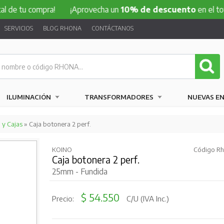
 compra!
¡Aprovecha un
10% de descuento
en el total de tu
SERVICIOS
BLOG RHONA
CONTÁCTANOS
ILUMINACIÓN
TRANSFORMADORES
NUEVAS E
 y Cajas
» Caja botonera 2 perf.
KOINO
Código Rh
Caja botonera 2 perf.
25mm - Fundida
$ 54.550
Precio:
C/U (IVA Inc.)