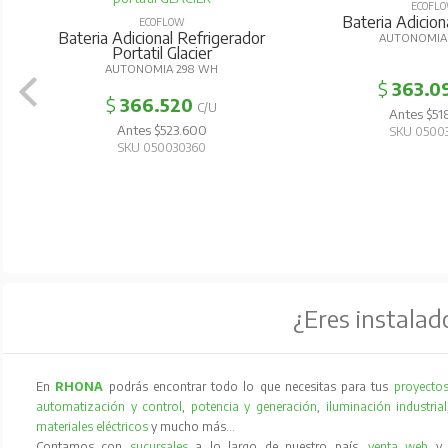
ECOFL
Bateria Adicion
ECOFLOW
Bateria Adicional Refrigerador
AUTONOMIA
Portatil Glacier
AUTONOMIA 298 WH
$
363.0
$
366.520
C/U
Antes $51
Antes $523.600
SKU 0500
SKU 050030360
¿Eres instalad
En
RHONA
podrás encontrar todo lo que necesitas para tus
proyectos
automatización y control
,
potencia y generación
,
iluminación industrial
materiales eléctricos
y mucho más…
Contamos con
sucursales
a lo largo de nuestro país,
venta web