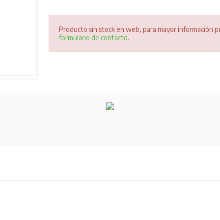
Producto sin stock en web, para mayor información pu
formulario de contacto
.