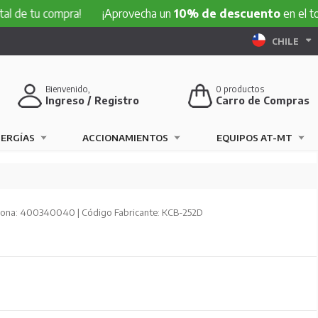
 compra!
¡Aprovecha un
10% de descuento
en el total de t
CHILE
Bienvenido,
0
productos
Ingreso / Registro
Carro de Compras
NERGÍAS
ACCIONAMIENTOS
EQUIPOS AT-MT
ona: 400340040 | Código Fabricante: KCB-252D