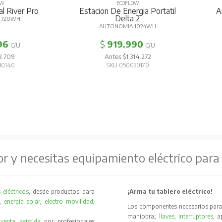
OW
ECOFLOW
al River Pro
Estacion De Energia Portatil
A
Delta 2
 720WH
AUTONOMIA 1024WH
96
$
919.990
C/U
C/U
8.709
Antes $1.314.272
30140
SKU 050030170
or y necesitas equipamiento eléctrico para
 eléctricos
, desde productos para
¡Arma tu tablero eléctrico!
,
energía solar
,
electro movilidad
,
Los componentes necesarios para 
maniobra;
llaves
,
interruptores
, 
y
venta asistida
por profesionales