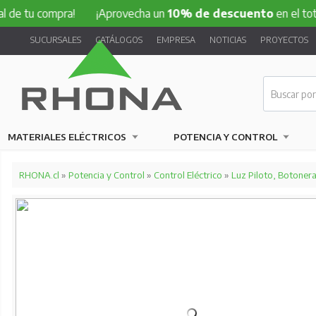
compra!
¡Aprovecha un
10% de descuento
en el total de tu
SUCURSALES
CATÁLOGOS
EMPRESA
NOTICIAS
PROYECTOS
MATERIALES ELÉCTRICOS
POTENCIA Y CONTROL
RHONA.cl
»
Potencia y Control
»
Control Eléctrico
»
Luz Piloto, Botonera