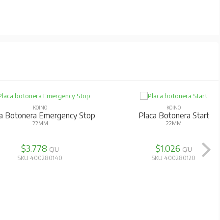
KOINO
KOINO
ca Botonera Emergency Stop
Placa Botonera Start
22MM
22MM
$3.778
$1.026
C/U
C/U
SKU 400280140
SKU 400280120