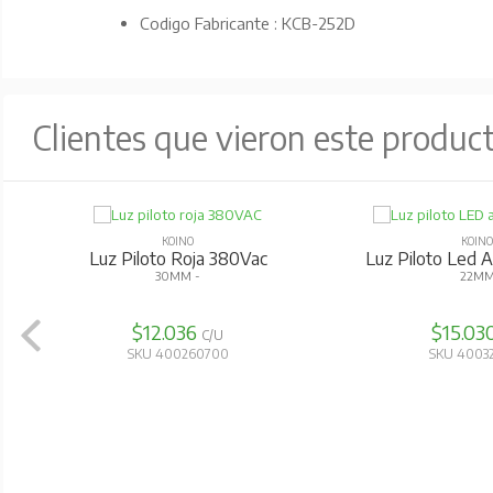
Codigo Fabricante : KCB-252D
Clientes que vieron este produc
KOINO
KOIN
Luz Piloto Roja 380Vac
Luz Piloto Led 
30MM -
22M
$12.036
$15.03
C/U
SKU 400260700
SKU 4003