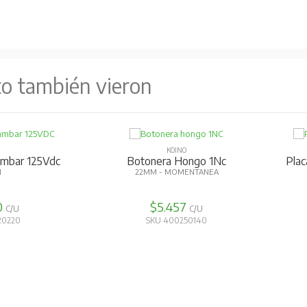
to también vieron
O
KOINO
Ambar 125Vdc
Botonera Hongo 1Nc
Pla
M
22MM - MOMENTANEA
0
$5.457
C/U
C/U
20220
SKU 400250140