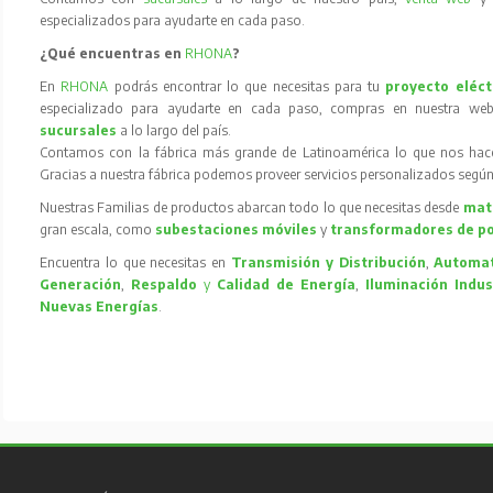
especializados para ayudarte en cada paso.
¿Qué encuentras en
RHONA
?
En
RHONA
podrás encontrar lo que necesitas para tu
proyecto eléct
especializado para ayudarte en cada paso, compras en nuestra web
sucursales
a lo largo del país.
Contamos con la fábrica más grande de Latinoamérica lo que nos hace l
Gracias a nuestra fábrica podemos proveer servicios personalizados según
Nuestras Familias de productos abarcan todo lo que necesitas desde
mate
gran escala, como
subestaciones móviles
y
transformadores de p
Encuentra lo que necesitas en
Transmisión y Distribución
,
Automat
Generación
,
Respaldo
y
Calidad de Energía
,
Iluminación Indus
Nuevas Energías
.