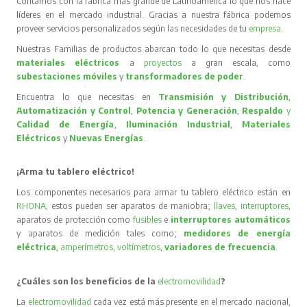
Contamos con la fábrica más grande de Latinoamérica lo que nos hace
líderes en el mercado industrial. Gracias a nuestra fábrica podemos
proveer servicios personalizados según las necesidades de tu
empresa
.
Nuestras Familias de productos abarcan todo lo que necesitas desde
materiales eléctricos
a
proyectos
a gran escala, como
subestaciones móviles
y
transformadores de poder
.
Encuentra lo que necesitas en
Transmisión y Distribución
,
Automatización y Control
,
Potencia y Generación
,
Respaldo
y
Calidad de Energía
,
Iluminación Industrial
,
Materiales
Eléctricos
y
Nuevas Energías
.
¡Arma tu tablero eléctrico!
Los componentes necesarios para armar tu tablero eléctrico están en
RHONA
, estos pueden ser aparatos de maniobra;
llaves
,
interruptores
,
aparatos de protección como
fusibles
e
interruptores automáticos
y aparatos de medición tales como;
medidores de energía
eléctrica
,
amperímetros
,
voltímetros
,
variadores de frecuencia
.
¿Cuáles son los beneficios de la
electromovilidad
?
La
electromovilidad
cada vez está más presente en el mercado nacional,