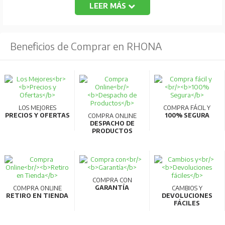
LEER MÁS
protección AT de los Transformadores.
Los desconectadores son diseñados y probados bajo la
norma internacional IEC 62271-1.
Beneficios de Comprar en RHONA
LOS MEJORES
COMPRA FÁCIL Y
PRECIOS Y OFERTAS
100% SEGURA
COMPRA ONLINE
DESPACHO DE
PRODUCTOS
COMPRA CON
GARANTÍA
COMPRA ONLINE
CAMBIOS Y
RETIRO EN TIENDA
DEVOLUCIONES
FÁCILES