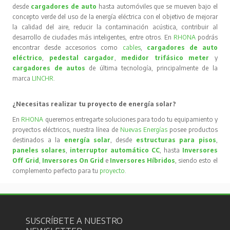
desde
cargadores de auto
hasta automóviles que se mueven bajo el
concepto verde del uso de la energía eléctrica con el objetivo de mejorar
la calidad del aire, reducir la contaminación acústica, contribuir al
desarrollo de ciudades más inteligentes, entre otros. En
RHONA
podrás
encontrar desde accesorios como
cables
,
cargadores de auto
eléctrico
,
pedestal cargador
,
medidor trifásico meter
y
cargadores de autos
de última tecnología, principalmente de la
marca
LINCHR
.
¿Necesitas realizar tu proyecto de energía solar?
En
RHONA
queremos entregarte soluciones para todo tu equipamiento y
proyectos eléctricos, nuestra línea de
Nuevas Energías
posee productos
destinados a la
energía solar
, desde
estructuras para pisos
,
paneles solares
,
interruptor automático CC
, hasta
Inversores
Off Grid
,
Inversores On Grid
e
Inversores Híbridos
, siendo esto el
complemento perfecto para tu
proyecto
.
SUSCRÍBETE A NUESTRO