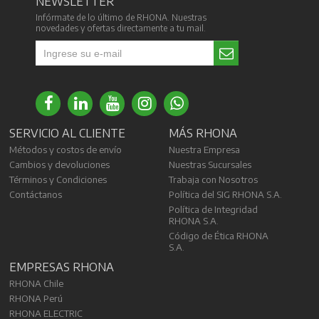
NEWSLETTER
Infórmate de lo último de RHONA. Nuestras
novedades y ofertas directamente a tu mail.
SERVICIO AL CLIENTE
MÁS RHONA
Métodos y costos de envío
Nuestra Empresa
Cambios y devoluciones
Nuestras Sucursales
Términos y Condiciones
Trabaja con Nosotros
Contáctanos
Política del SIG RHONA S.A.
Política de Integridad
RHONA S.A.
Código de Ética RHONA
S.A.
EMPRESAS RHONA
RHONA Chile
RHONA Perú
RHONA ELECTRIC