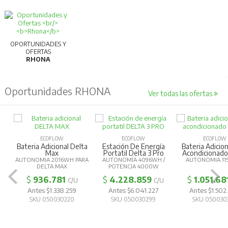
OPORTUNIDADES Y
OFERTAS
RHONA
Oportunidades RHONA
Ver todas las ofertas
ECOFLOW
ECOFLOW
ECOFLOW
Bateria Adicional Delta
Estación De Energía
Bateria Adicion
Max
Portatil Delta 3 Pro
Acondicionad
AUTONOMIA 2016WH PARA
AUTONOMÍA 4096WH /
AUTONOMIA 11
DELTA MAX
POTENCIA 4000W
$
936.781
$
4.228.859
$
1.051.68
C/U
C/U
Antes $1.338.259
Antes $6.041.227
Antes $1.502
SKU 050030220
SKU 050030299
SKU 050030