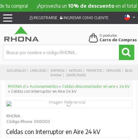
e tu compra!
¡Aprovecha un
10% de descuento
en el total d
REGISTRARSE
INGRESAR COMO CLIENTE
0
productos
Carro de Compras
SUCURSALES
CATÁLOGOS
EMPRESA
NOTICIAS
PROYECTOS
SERVICIOS
BLOG
RHONA
CONTÁCTANOS
RHONA.cl
»
Accionamientos
»
Celdas desconectador en aire
»
24 kV
» Celdas con Interruptor en Aire 24 kV
RHONA
Código Rhona: 000003
Celdas con Interruptor en Aire 24 kV