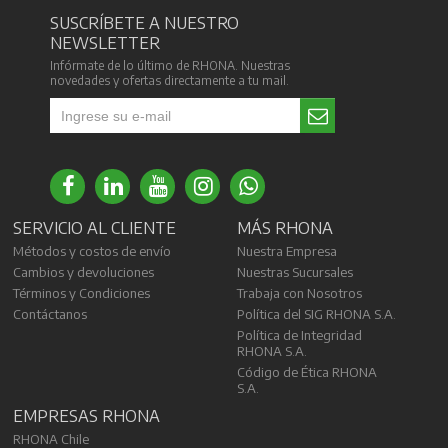
SUSCRÍBETE A NUESTRO
NEWSLETTER
Infórmate de lo último de RHONA. Nuestras
novedades y ofertas directamente a tu mail.
SERVICIO AL CLIENTE
MÁS RHONA
Métodos y costos de envío
Nuestra Empresa
Cambios y devoluciones
Nuestras Sucursales
Términos y Condiciones
Trabaja con Nosotros
Contáctanos
Política del SIG RHONA S.A.
Política de Integridad
RHONA S.A.
Código de Ética RHONA
S.A.
EMPRESAS RHONA
RHONA Chile