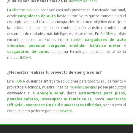
¿Cuáles son los beneficios de la
electromovilidad
?
La
electromovilidad
cada vez está más presente en el mercado nacional,
desde
cargadores de auto
hasta automóviles que se mueven bajo el
concepto verde del uso de la energía eléctrica con el objetivo de mejorar
la calidad del aire, reducir la contaminación acústica, contribuir al
desarrollo de ciudades más inteligentes, entre otros. En
RHONA
podrás
encontrar desde accesorios como
cables
,
cargadores de auto
eléctrico
,
pedestal cargador
,
medidor trifásico meter
y
cargadores de autos
de última tecnología, principalmente de la
marca
LINCHR
.
¿Necesitas realizar tu proyecto de energía solar?
En
RHONA
queremos entregarte soluciones para todo tu equipamiento y
proyectos eléctricos, nuestra línea de
Nuevas Energías
posee productos
destinados a la
energía solar
, desde
estructuras para pisos
,
paneles solares
,
interruptor automático CC
, hasta
Inversores
Off Grid
,
Inversores On Grid
e
Inversores Híbridos
, siendo esto el
complemento perfecto para tu
proyecto
.