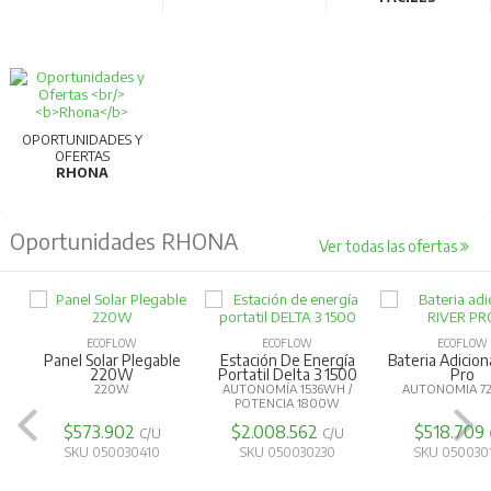
OPORTUNIDADES Y
OFERTAS
RHONA
Oportunidades RHONA
Ver todas las ofertas
ECOFLOW
ECOFLOW
ECOFLOW
Panel Solar Plegable
Estación De Energía
Bateria Adicion
220W
Portatil Delta 3 1500
Pro
220W
AUTONOMÍA 1536WH /
AUTONOMIA 
POTENCIA 1800W
$573.902
$2.008.562
$518.709
C/U
C/U
SKU 050030410
SKU 050030230
SKU 050030