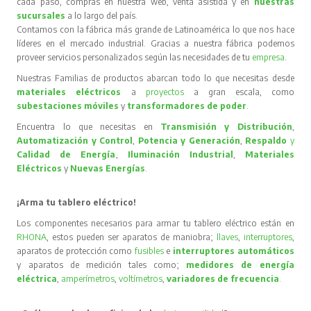
cada paso, compras en nuestra web, venta asistida y en
nuestras
sucursales
a lo largo del país.
Contamos con la fábrica más grande de Latinoamérica lo que nos hace
líderes en el mercado industrial. Gracias a nuestra fábrica podemos
proveer servicios personalizados según las necesidades de tu
empresa
.
Nuestras Familias de productos abarcan todo lo que necesitas desde
materiales eléctricos
a
proyectos
a gran escala, como
subestaciones móviles
y
transformadores de poder
.
Encuentra lo que necesitas en
Transmisión y Distribución
,
Automatización y Control
,
Potencia y Generación
,
Respaldo
y
Calidad de Energía
,
Iluminación Industrial
,
Materiales
Eléctricos
y
Nuevas Energías
.
¡Arma tu tablero eléctrico!
Los componentes necesarios para armar tu tablero eléctrico están en
RHONA
, estos pueden ser aparatos de maniobra;
llaves
,
interruptores
,
aparatos de protección como
fusibles
e
interruptores automáticos
y aparatos de medición tales como;
medidores de energía
eléctrica
,
amperímetros
,
voltímetros
,
variadores de frecuencia
.