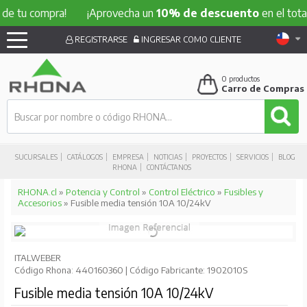
 compra!
¡Aprovecha un
10% de descuento
en el total de tu
REGISTRARSE
INGRESAR COMO CLIENTE
0
productos
Carro de Compras
SUCURSALES
CATÁLOGOS
EMPRESA
NOTICIAS
PROYECTOS
SERVICIOS
BLOG
RHONA
CONTÁCTANOS
RHONA.cl
»
Potencia y Control
»
Control Eléctrico
»
Fusibles y
Accesorios
» Fusible media tensión 10A 10/24kV
ITALWEBER
Código Rhona: 440160360 | Código Fabricante: 1902010S
Fusible media tensión 10A 10/24kV