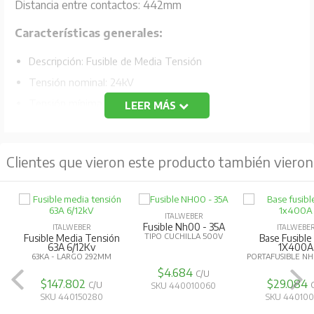
Distancia entre contactos: 442mm
Características generales:
Descripción: Fusible de Media Tensión
Tensión nominal: 24kV
Tensión mínima operativa: 10kV
LEER MÁS
Tipo de fusible: de respaldo
Conforme con: CEI 32-3, IEC 60282-1, DIN 43625
Clientes que vieron este producto también vieron
Para uso interior y exterior
Cuerpo cerámico
Contactos de plata
ITALWEBER
Fusible Nh00 - 35A
ITALWEBER
ITALWEBE
Elemento extintor de arco: arena de cuarzo
TIPO CUCHILLA 500V
Fusible Media Tensión
Base Fusibl
63A 6/12Kv
1X400A
Capacidad de ruptura: 50kA
63KA - LARGO 292MM
PORTAFUSIBLE N
Fusibles con indicador delantero
$4.684
C/U
$147.802
$29.084
C/U
SKU 440010060
SKU 440150280
SKU 440100