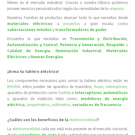
líderes en el mercado industrial. Gracias a nuestra fábrica podemos
proveer servicios personalizados según las necesidades de tu
empresa
.
Nuestras Familias de productos abarcan todo lo que necesitas desde
materiales eléctricos
a
proyectos
a gran escala, como
subestaciones móviles
y
transformadores de poder
.
Encuentra lo que necesitas en
Transmisión y Distribución
,
Automatización y Control
,
Potencia y Generación
,
Respaldo
y
Calidad de Energía
,
Iluminación Industrial
,
Materiales
Eléctricos
y
Nuevas Energías
.
¡Arma tu tablero eléctrico!
Los componentes necesarios para armar tu tablero eléctrico están en
RHONA
, estos pueden ser aparatos de maniobra;
llaves
,
interruptores
,
aparatos de protección como
fusibles
e
interruptores automáticos
y aparatos de medición tales como;
medidores de energía
eléctrica
,
amperímetros
,
voltímetros
,
variadores de frecuencia
.
¿Cuáles son los beneficios de la
electromovilidad
?
La
electromovilidad
cada vez está más presente en el mercado nacional,
desde
cargadores de auto
hasta automóviles que se mueven bajo el