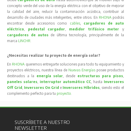
concepto verde del uso de la energía eléctrica con el objetivo de mejorar
la calidad del aire, reducir la contaminación acústica, contribuir al
desarrollo de ciudades más inteligentes, entre otros. En
RHONA
podrás
encontrar desde accesorios como
cables
,
cargadores de auto
eléctrico
,
pedestal cargador
,
medidor trifásico meter
y
cargadores de autos
de última tecnología, principalmente de la
marca
LINCHR
.
¿Necesitas realizar tu proyecto de energía solar?
En
RHONA
queremos entregarte soluciones para todo tu equipamiento y
proyectos eléctricos, nuestra línea de
Nuevas Energías
posee productos
destinados a la
energía solar
, desde
estructuras para pisos
,
paneles solares
,
interruptor automático CC
, hasta
Inversores
Off Grid
,
Inversores On Grid
e
Inversores Híbridos
, siendo esto el
complemento perfecto para tu
proyecto
.
SUSCRÍBETE A NUESTRO
NEWSLETTER