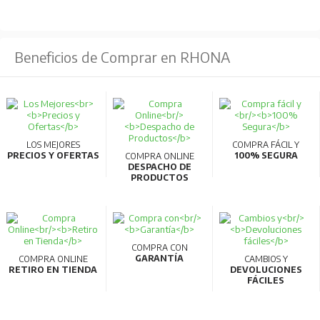
continuas.
Cumplen con una amplia gama de estándares
Beneficios de Comprar en RHONA
internacionales, incluyendo
IEC
,
EN
,
UL
,
CSA
, entre
otros.
Certificaciones adicionales para aplicaciones
específicas, como ambientes corrosivos o de alta
temperatura.
LOS MEJORES
COMPRA FÁCIL Y
PRECIOS Y OFERTAS
100% SEGURA
COMPRA ONLINE
DESPACHO DE
PRODUCTOS
COMPRA CON
GARANTÍA
COMPRA ONLINE
CAMBIOS Y
RETIRO EN TIENDA
DEVOLUCIONES
FÁCILES