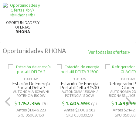
OPORTUNIDADES Y
OFERTAS
RHONA
Oportunidades RHONA
Ver todas las ofertas
ECOFLOW
ECOFLOW
ECOFLOW
Estación De Energía
Estación De Energía
Refrigerador P
Portatil Delta 3
Portatil Delta 3 1500
Glacier
AUTONOMÍA 1024WH/
AUTONOMÍA 1536WH /
AUTONOMIA 29
POTENCIA 1800W
POTENCIA 1800W
BIZONA 38L / IC
$
1.152.356
$
1.405.993
$
1.499.99
C/U
C/U
Antes $1.646.223
Antes $2.008.562
Antes $2.14
SKU 050030150
SKU 050030230
SKU 050030