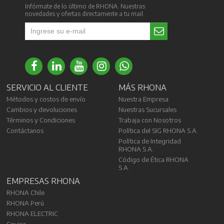
Infórmate de lo último de RHONA. Nuestras
novedades y ofertas directamente a tu mail.
SERVICIO AL CLIENTE
MÁS RHONA
Métodos y costos de envío
Nuestra Empresa
Cambios y devoluciones
Nuestras Sucursales
Términos y Condiciones
Trabaja con Nosotros
Contáctanos
Política del SIG RHONA S.A.
Política de Integridad
RHONA S.A.
Código de Ética RHONA
S.A.
EMPRESAS RHONA
RHONA Chile
RHONA Perú
RHONA ELECTRIC