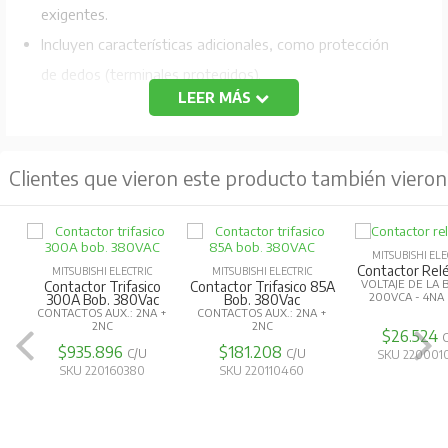
exigentes.
Incluyen características adicionales, como protección
de dedos (terminales protegidos).
LEER MÁS
Disponible en un rango de corrientes más amplio, desde
10A hasta 800A
.
Ideales para aplicaciones de mayor potencia.
Clientes que vieron este producto también vieron
Ofrece una amplia gama de accesorios, como bloques
de contactos auxiliares, interbloqueos mecánicos,
absorbedores de sobretensiones y más.
MITSUBISHI ELE
Contactor Rel
MITSUBISHI ELECTRIC
MITSUBISHI ELECTRIC
Mayor flexibilidad para personalizar el dispositivo según
VOLTAJE DE LA 
Contactor Trifasico
Contactor Trifasico 85A
200VCA - 4NA 
300A Bob. 380Vac
Bob. 380Vac
las necesidades del proyecto.
CONTACTOS AUX.: 2NA +
CONTACTOS AUX.: 2NA +
2NC
2NC
$26.524
Adecuados para aplicaciones industriales exigentes,
$935.896
$181.208
C/U
C/U
SKU 220001
SKU 220160380
SKU 220110460
como control de motores trifásicos, sistemas de
automatización pesada y cargas de alta potencia.
Diseñados para ambientes más severos y operaciones