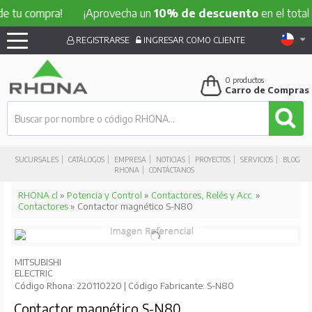
ompra!
¡Aprovecha un
10% de descuento
en el total de tu c
REGISTRARSE
INGRESAR COMO CLIENTE
0
productos
Carro de Compras
SUCURSALES
CATÁLOGOS
EMPRESA
NOTICIAS
PROYECTOS
SERVICIOS
BLOG
RHONA
CONTÁCTANOS
RHONA.cl
»
Potencia y Control
»
Contactores, Relés y Acc.
»
Contactores
» Contactor magnético S-N80
MITSUBISHI
ELECTRIC
Código Rhona: 220110220 | Código Fabricante: S-N80
Contactor magnético S-N80