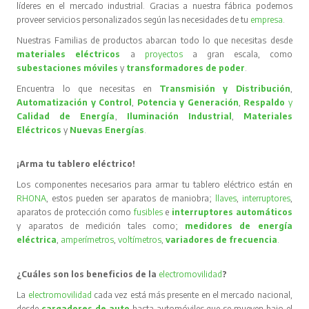
líderes en el mercado industrial. Gracias a nuestra fábrica podemos
proveer servicios personalizados según las necesidades de tu
empresa
.
Nuestras Familias de productos abarcan todo lo que necesitas desde
materiales eléctricos
a
proyectos
a gran escala, como
subestaciones móviles
y
transformadores de poder
.
Encuentra lo que necesitas en
Transmisión y Distribución
,
Automatización y Control
,
Potencia y Generación
,
Respaldo
y
Calidad de Energía
,
Iluminación Industrial
,
Materiales
Eléctricos
y
Nuevas Energías
.
¡Arma tu tablero eléctrico!
Los componentes necesarios para armar tu tablero eléctrico están en
RHONA
, estos pueden ser aparatos de maniobra;
llaves
,
interruptores
,
aparatos de protección como
fusibles
e
interruptores automáticos
y aparatos de medición tales como;
medidores de energía
eléctrica
,
amperímetros
,
voltímetros
,
variadores de frecuencia
.
¿Cuáles son los beneficios de la
electromovilidad
?
La
electromovilidad
cada vez está más presente en el mercado nacional,
desde
cargadores de auto
hasta automóviles que se mueven bajo el