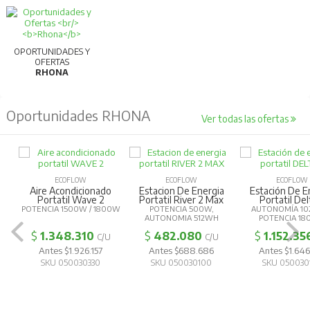
OPORTUNIDADES Y
OFERTAS
RHONA
Oportunidades RHONA
Ver todas las ofertas
ECOFLOW
ECOFLOW
ECOFLOW
Aire Acondicionado
Estacion De Energia
Estación De E
Portatil Wave 2
Portatil River 2 Max
Portatil Del
POTENCIA 1500W / 1800W
POTENCIA 500W,
AUTONOMÍA 10
AUTONOMIA 512WH
POTENCIA 1
$
1.348.310
$
482.080
$
1.152.35
C/U
C/U
Antes $1.926.157
Antes $688.686
Antes $1.646
SKU 050030330
SKU 050030100
SKU 050030