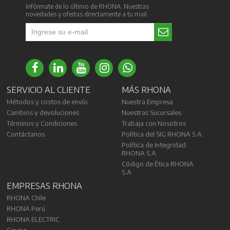
Infórmate de lo último de RHONA. Nuestras
novedades y ofertas directamente a tu mail.
SERVICIO AL CLIENTE
MÁS RHONA
Métodos y costos de envío
Nuestra Empresa
Cambios y devoluciones
Nuestras Sucursales
Términos y Condiciones
Trabaja con Nosotros
Contáctanos
Política del SIG RHONA S.A.
Política de Integridad
RHONA S.A.
Código de Ética RHONA
S.A.
EMPRESAS RHONA
RHONA Chile
RHONA Perú
RHONA ELECTRIC