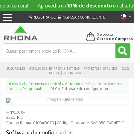
compra!
¡Aprovecha un
10% de descuento
en el total de tu
REGISTRARSE
INGRESAR COMO CLIENTE
0
productos
Carro de Compras
SUCURSALES
CATÁLOGOS
EMPRESA
NOTICIAS
PROYECTOS
SERVICIOS
BLOG
RHONA
CONTÁCTANOS
RHONA.cl
»
Potencia y Control
»
Automatización
»
Controladores
Lógicos Programables - PLC
» Software de configuracion
MITSUBISHI
ELECTRIC
Código Rhona: 010340070 | Código Fabricante: SW1D5C-FXENET-E
Software de configuracion