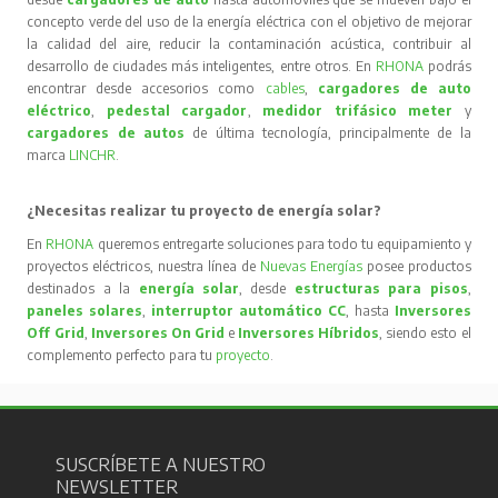
concepto verde del uso de la energía eléctrica con el objetivo de mejorar
la calidad del aire, reducir la contaminación acústica, contribuir al
desarrollo de ciudades más inteligentes, entre otros. En
RHONA
podrás
encontrar desde accesorios como
cables
,
cargadores de auto
eléctrico
,
pedestal cargador
,
medidor trifásico meter
y
cargadores de autos
de última tecnología, principalmente de la
marca
LINCHR
.
¿Necesitas realizar tu proyecto de energía solar?
En
RHONA
queremos entregarte soluciones para todo tu equipamiento y
proyectos eléctricos, nuestra línea de
Nuevas Energías
posee productos
destinados a la
energía solar
, desde
estructuras para pisos
,
paneles solares
,
interruptor automático CC
, hasta
Inversores
Off Grid
,
Inversores On Grid
e
Inversores Híbridos
, siendo esto el
complemento perfecto para tu
proyecto
.
SUSCRÍBETE A NUESTRO
NEWSLETTER