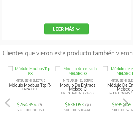
LEER MÁS
Clientes que vieron este producto también vieron
MITSUBISHI ELECTRIC
MITSUBISHI ELECTRIC
MITSUBISHI ELE
Módulo Modbus Tcp Fx
Módulo De Entrada
Módulo De En
Melsec-Q
Melsec-
PARA FX3U
64 ENTRADAS / 24VCC
64 ENTRADAS /
$764.354
$636.053
$699.849
C/U
C/U
SKU 010080050
SKU 010600440
SKU 010620