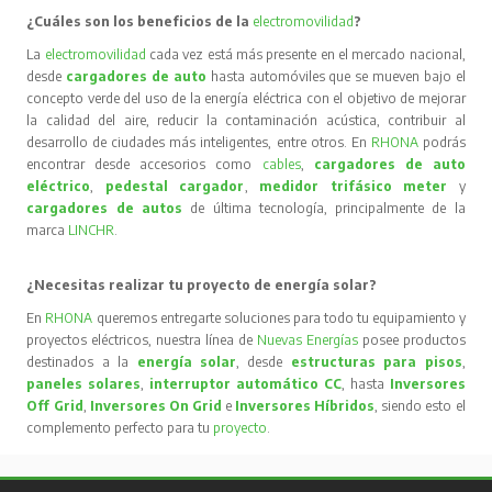
¿Cuáles son los beneficios de la
electromovilidad
?
La
electromovilidad
cada vez está más presente en el mercado nacional,
desde
cargadores de auto
hasta automóviles que se mueven bajo el
concepto verde del uso de la energía eléctrica con el objetivo de mejorar
la calidad del aire, reducir la contaminación acústica, contribuir al
desarrollo de ciudades más inteligentes, entre otros. En
RHONA
podrás
encontrar desde accesorios como
cables
,
cargadores de auto
eléctrico
,
pedestal cargador
,
medidor trifásico meter
y
cargadores de autos
de última tecnología, principalmente de la
marca
LINCHR
.
¿Necesitas realizar tu proyecto de energía solar?
En
RHONA
queremos entregarte soluciones para todo tu equipamiento y
proyectos eléctricos, nuestra línea de
Nuevas Energías
posee productos
destinados a la
energía solar
, desde
estructuras para pisos
,
paneles solares
,
interruptor automático CC
, hasta
Inversores
Off Grid
,
Inversores On Grid
e
Inversores Híbridos
, siendo esto el
complemento perfecto para tu
proyecto
.