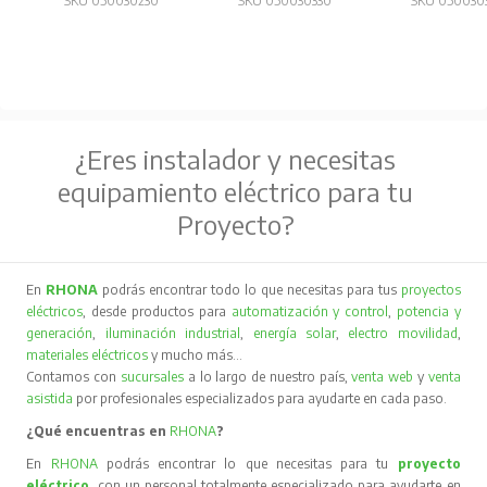
SKU 050030230
SKU 050030330
SKU 050030
¿Eres instalador y necesitas
equipamiento eléctrico para tu
Proyecto?
En
RHONA
podrás encontrar todo lo que necesitas para tus
proyectos
eléctricos
, desde productos para
automatización y control
,
potencia y
generación
,
iluminación industrial
,
energía solar
,
electro movilidad
,
materiales eléctricos
y mucho más…
Contamos con
sucursales
a lo largo de nuestro país,
venta web
y
venta
asistida
por profesionales especializados para ayudarte en cada paso.
¿Qué encuentras en
RHONA
?
En
RHONA
podrás encontrar lo que necesitas para tu
proyecto
eléctrico
, con un personal totalmente especializado para ayudarte en