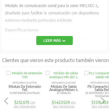
Módulo de comunicación serial para la serie MELSEC-L,
diseñado para facilitar la comunicación con dispositivos
externos mediante protocolos estándar.
Especificaciones:
Tipo:
Módulo de comunicación serial para montaje en
LEER MÁS
riel DIN.
Canales de comunicación:
1 canal RS-232 y 1 canal
Clientes que vieron este producto también vieron
RS-422/485.
Velocidad máxima de transmisión:
230.4 Kbps para
ambos canales combinados.
MITSUBISHI ELECTRIC
MITSUBISHI ELECTRIC
MITSUBISHI ELE
Funciones adicionales:
Compatible con la función de
Módulo De Extensión
Módulo De Salida
Plc Compacto 
Fx5
Analógica Melsec-L
Salida Re
maestro MODBUS® RTU utilizando la función de
8 ENTRADAS DIGITALES
8 CANALES
32 ENTRADAS / 32 
100/240VA
soporte de protocolo predefinido.
$212.075
$1.423.529
$1.515.45
C/U
C/U
Conexión:
Conectores RS-232 y RS-422/485 estándar.
SKU 010080650
SKU 010620450
SKU 010080