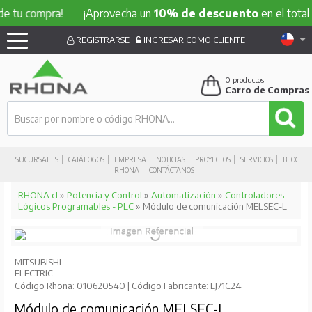
compra!
¡Aprovecha un
10% de descuento
en el total de tu
REGISTRARSE
INGRESAR COMO CLIENTE
0
productos
Carro de Compras
SUCURSALES
CATÁLOGOS
EMPRESA
NOTICIAS
PROYECTOS
SERVICIOS
BLOG
RHONA
CONTÁCTANOS
RHONA.cl
»
Potencia y Control
»
Automatización
»
Controladores
Lógicos Programables - PLC
» Módulo de comunicación MELSEC-L
MITSUBISHI
ELECTRIC
Código Rhona: 010620540 | Código Fabricante: LJ71C24
Módulo de comunicación MELSEC-L