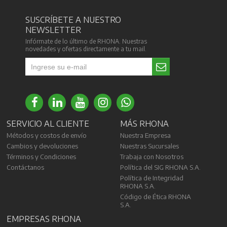
SUSCRÍBETE A NUESTRO
NEWSLETTER
Infórmate de lo último de RHONA. Nuestras
novedades y ofertas directamente a tu mail.
SERVICIO AL CLIENTE
MÁS RHONA
Métodos y costos de envío
Nuestra Empresa
Cambios y devoluciones
Nuestras Sucursales
Términos y Condiciones
Trabaja con Nosotros
Contáctanos
Política del SIG RHONA S.A.
Política de Integridad
RHONA S.A.
Código de Ética RHONA
S.A.
EMPRESAS RHONA