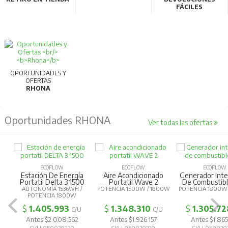
FÁCILES
OPORTUNIDADES Y
OFERTAS
RHONA
Oportunidades RHONA
Ver todas las ofertas
ECOFLOW
ECOFLOW
ECOFLOW
Estación De Energía
Aire Acondicionado
Generador Inte
Portatil Delta 3 1500
Portatil Wave 2
De Combustibl
AUTONOMÍA 1536WH /
POTENCIA 1500W / 1800W
POTENCIA 1800W
POTENCIA 1800W
$
1.405.993
$
1.348.310
$
1.305.72
C/U
C/U
Antes $2.008.562
Antes $1.926.157
Antes $1.865