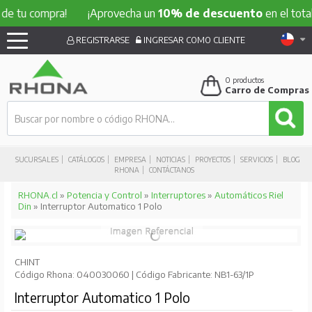
e tu compra!
¡Aprovecha un
10% de descuento
en el total 
REGISTRARSE
INGRESAR COMO CLIENTE
0
productos
Carro de Compras
SUCURSALES
CATÁLOGOS
EMPRESA
NOTICIAS
PROYECTOS
SERVICIOS
BLOG
RHONA
CONTÁCTANOS
RHONA.cl
»
Potencia y Control
»
Interruptores
»
Automáticos Riel
Din
» Interruptor Automatico 1 Polo
CHINT
Código Rhona: 040030060 | Código Fabricante: NB1-63/1P
Interruptor Automatico 1 Polo