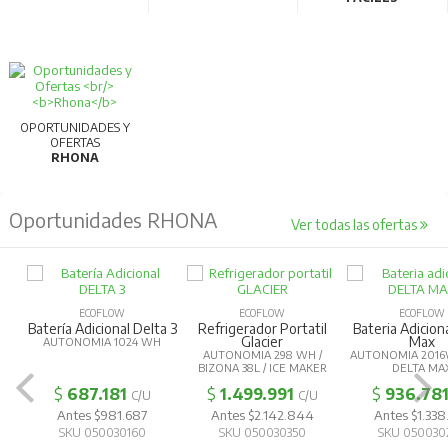
OPORTUNIDADES Y
OFERTAS
RHONA
Oportunidades RHONA
Ver todas las ofertas
ECOFLOW
ECOFLOW
ECOFLOW
Batería Adicional Delta 3
Refrigerador Portatil
Bateria Adicion
Glacier
Max
AUTONOMIA 1024 WH
AUTONOMIA 298 WH /
AUTONOMIA 2016
BIZONA 38L / ICE MAKER
DELTA MA
$
687.181
$
1.499.991
$
936.78
C/U
C/U
Antes $981.687
Antes $2.142.844
Antes $1.338
SKU 050030160
SKU 050030350
SKU 050030