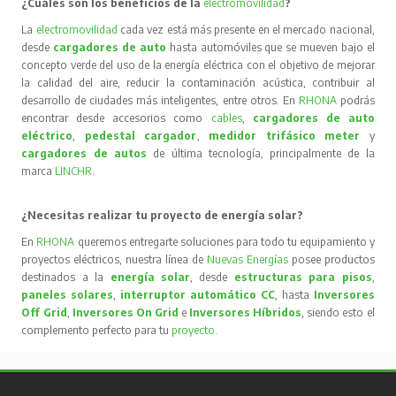
¿Cuáles son los beneficios de la
electromovilidad
?
La
electromovilidad
cada vez está más presente en el mercado nacional,
desde
cargadores de auto
hasta automóviles que se mueven bajo el
concepto verde del uso de la energía eléctrica con el objetivo de mejorar
la calidad del aire, reducir la contaminación acústica, contribuir al
desarrollo de ciudades más inteligentes, entre otros. En
RHONA
podrás
encontrar desde accesorios como
cables
,
cargadores de auto
eléctrico
,
pedestal cargador
,
medidor trifásico meter
y
cargadores de autos
de última tecnología, principalmente de la
marca
LINCHR
.
¿Necesitas realizar tu proyecto de energía solar?
En
RHONA
queremos entregarte soluciones para todo tu equipamiento y
proyectos eléctricos, nuestra línea de
Nuevas Energías
posee productos
destinados a la
energía solar
, desde
estructuras para pisos
,
paneles solares
,
interruptor automático CC
, hasta
Inversores
Off Grid
,
Inversores On Grid
e
Inversores Híbridos
, siendo esto el
complemento perfecto para tu
proyecto
.