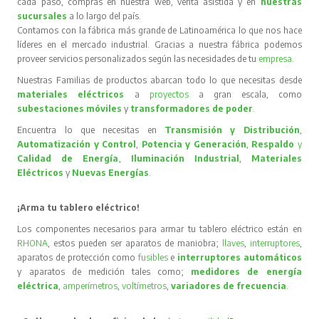
cada paso, compras en nuestra web, venta asistida y en
nuestras
sucursales
a lo largo del país.
Contamos con la fábrica más grande de Latinoamérica lo que nos hace
líderes en el mercado industrial. Gracias a nuestra fábrica podemos
proveer servicios personalizados según las necesidades de tu
empresa
.
Nuestras Familias de productos abarcan todo lo que necesitas desde
materiales eléctricos
a
proyectos
a gran escala, como
subestaciones móviles
y
transformadores de poder
.
Encuentra lo que necesitas en
Transmisión y Distribución
,
Automatización y Control
,
Potencia y Generación
,
Respaldo
y
Calidad de Energía
,
Iluminación Industrial
,
Materiales
Eléctricos
y
Nuevas Energías
.
¡Arma tu tablero eléctrico!
Los componentes necesarios para armar tu tablero eléctrico están en
RHONA
, estos pueden ser aparatos de maniobra;
llaves
,
interruptores
,
aparatos de protección como
fusibles
e
interruptores automáticos
y aparatos de medición tales como;
medidores de energía
eléctrica
,
amperímetros
,
voltímetros
,
variadores de frecuencia
.