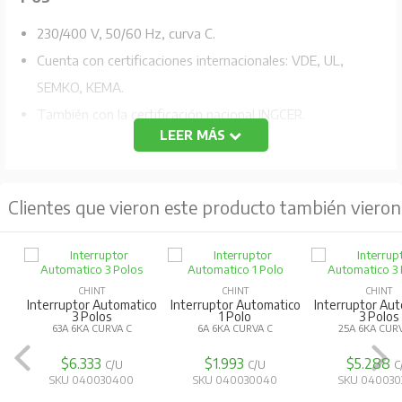
230/400 V, 50/60 Hz, curva C.
Cuenta con certificaciones internacionales: VDE, UL,
SEMKO, KEMA.
También con la certificación nacional INGCER.
LEER MÁS
Capacidad de ruptura 6 KA IEC 898.
Montaje en riel DIN
Clientes que vieron este producto también vieron
CHINT
CHINT
CHINT
ico
Interruptor Automatico
Interruptor Automatico
Interruptor Au
3 Polos
1 Polo
3 Polos
25A 6KA CURVA C
20A 6KA CURVA C
10A 6KA CUR
$5.288
$1.827
$5.288
C/U
C/U
C
SKU 040030360
SKU 040030070
SKU 040030