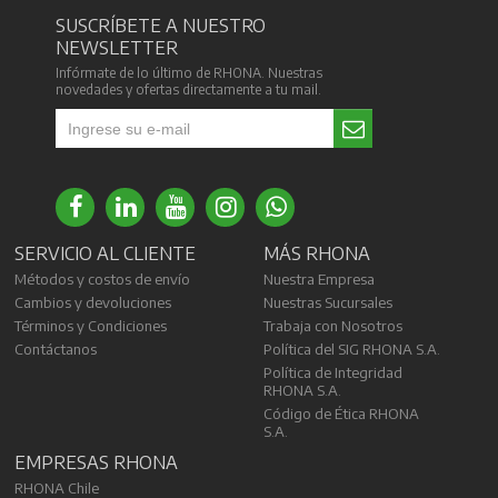
SUSCRÍBETE A NUESTRO
NEWSLETTER
Infórmate de lo último de RHONA. Nuestras
novedades y ofertas directamente a tu mail.
SERVICIO AL CLIENTE
MÁS RHONA
Métodos y costos de envío
Nuestra Empresa
Cambios y devoluciones
Nuestras Sucursales
Términos y Condiciones
Trabaja con Nosotros
Contáctanos
Política del SIG RHONA S.A.
Política de Integridad
RHONA S.A.
Código de Ética RHONA
S.A.
EMPRESAS RHONA
RHONA Chile