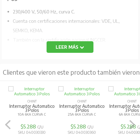
230/400 V, 50/60 Hz, curva C.
Cuenta con certificaciones internacionales: VDE, UL,
SEMKO, KEMA.
También con la certificación nacional INGCER.
LEER MÁS
Capacidad de ruptura 6 KA IEC 898.
Montaje en riel DIN
Clientes que vieron este producto también vieron
CHINT
CHINT
CHINT
Interruptor Automatico
Interruptor Automatico
Interruptor Au
3 Polos
3 Polos
3 Polos
10A 6KA CURVA C
25A 6KA CURVA C
6A 6KA CURV
$5.288
$5.288
$5.288
C/U
C/U
C
SKU 040030330
SKU 040030360
SKU 040030