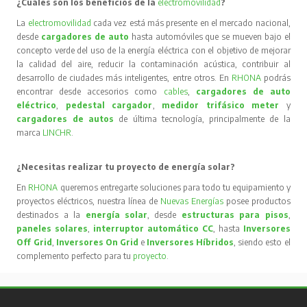
¿Cuáles son los beneficios de la
electromovilidad
?
La
electromovilidad
cada vez está más presente en el mercado nacional,
desde
cargadores de auto
hasta automóviles que se mueven bajo el
concepto verde del uso de la energía eléctrica con el objetivo de mejorar
la calidad del aire, reducir la contaminación acústica, contribuir al
desarrollo de ciudades más inteligentes, entre otros. En
RHONA
podrás
encontrar desde accesorios como
cables
,
cargadores de auto
eléctrico
,
pedestal cargador
,
medidor trifásico meter
y
cargadores de autos
de última tecnología, principalmente de la
marca
LINCHR
.
¿Necesitas realizar tu proyecto de energía solar?
En
RHONA
queremos entregarte soluciones para todo tu equipamiento y
proyectos eléctricos, nuestra línea de
Nuevas Energías
posee productos
destinados a la
energía solar
, desde
estructuras para pisos
,
paneles solares
,
interruptor automático CC
, hasta
Inversores
Off Grid
,
Inversores On Grid
e
Inversores Híbridos
, siendo esto el
complemento perfecto para tu
proyecto
.