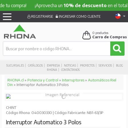
compra!
¡Aprovecha un
10% de descuento
en el total de tu
REGISTRARSE
INGRESAR COMO CLIENTE
0
productos
Carro de Compras
SUCURSALES
CATÁLOGOS
EMPRESA
NOTICIAS
PROYECTOS
SERVICIOS
BLOG
RHONA
CONTÁCTANOS
RHONA.cl
»
Potencia y Control
»
Interruptores
»
Automáticos Riel
Din
» Interruptor Automatico 3 Polos
CHINT
Código Rhona: 040030330 | Código Fabricante: NB1-63/3P
Interruptor Automatico 3 Polos