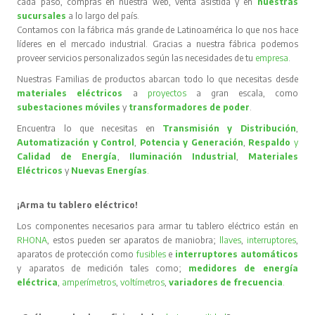
cada paso, compras en nuestra web, venta asistida y en
nuestras
sucursales
a lo largo del país.
Contamos con la fábrica más grande de Latinoamérica lo que nos hace
líderes en el mercado industrial. Gracias a nuestra fábrica podemos
proveer servicios personalizados según las necesidades de tu
empresa
.
Nuestras Familias de productos abarcan todo lo que necesitas desde
materiales eléctricos
a
proyectos
a gran escala, como
subestaciones móviles
y
transformadores de poder
.
Encuentra lo que necesitas en
Transmisión y Distribución
,
Automatización y Control
,
Potencia y Generación
,
Respaldo
y
Calidad de Energía
,
Iluminación Industrial
,
Materiales
Eléctricos
y
Nuevas Energías
.
¡Arma tu tablero eléctrico!
Los componentes necesarios para armar tu tablero eléctrico están en
RHONA
, estos pueden ser aparatos de maniobra;
llaves
,
interruptores
,
aparatos de protección como
fusibles
e
interruptores automáticos
y aparatos de medición tales como;
medidores de energía
eléctrica
,
amperímetros
,
voltímetros
,
variadores de frecuencia
.