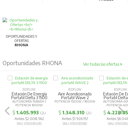
OPORTUNIDADES Y
OFERTAS
RHONA
Oportunidades RHONA
Ver todas las ofertas
ECOFLOW
ECOFLOW
ECOFLOW
Estación De Energía
Aire Acondicionado
Estación De E
Portatil Delta 3 1500
Portatil Wave 2
Portatil Delta
AUTONOMÍA 1536WH /
POTENCIA 1500W / 1800W
AUTONOMÍA 40
POTENCIA 1800W
POTENCIA 4
$
1.405.993
$
1.348.310
$
4.228.8
C/U
C/U
Antes $2.008.562
Antes $1.926.157
Antes $6.041
SKU 050030230
SKU 050030330
SKU 050030