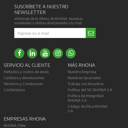
SUSCRÍBETE A NUESTRO
NEWSLETTER
Infórmate de lo último de RHONA. Nuestras
novedades y ofertas directamente a tu mail.
SERVICIO AL CLIENTE
MÁS RHONA
Métodos y costos de envío
Nuestra Empresa
Cambios y devoluciones
Nuestras Sucursales
Términos y Condiciones
Trabaja con Nosotros
Contáctanos
Política del SIG RHONA S.A.
Política de Integridad
RHONA S.A.
Código de Ética RHONA
S.A.
EMPRESAS RHONA
RHONA Chile