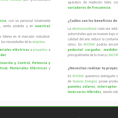
aparatos de medición tales 
variadores de frecuencia
.
rico
, con un personal totalmente
¿Cuáles son los beneficios de
, venta asistida y en
nuestras
La
electromovilidad
cada vez está
automóviles que se mueven bajo el 
íderes en el mercado industrial.
calidad del aire, reducir la contam
 las necesidades de tu
empresa
.
otros. En
RHONA
podrás encon
riales eléctricos
a
proyectos
a
pedestal cargador
,
medidor
oder
.
principalmente de la marca
LINCH
ización y Control
,
Potencia y
trial
,
Materiales Eléctricos
y
¿Necesitas realizar tu proyec
En
RHONA
queremos entregarte s
de
Nuevas Energías
posee produc
paneles solares
,
interruptor
Inversores Híbridos
, siendo es