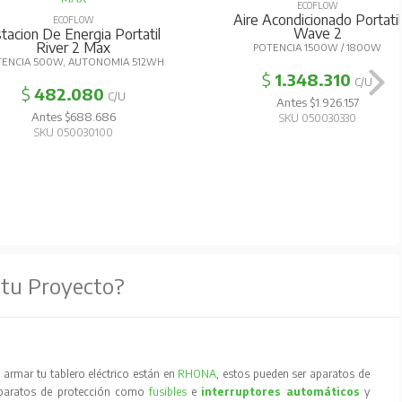
ECOFLOW
Aire Acondicionado Portatil
ECOFLOW
Wave 2
tacion De Energia Portatil
River 2 Max
POTENCIA 1500W / 1800W
TENCIA 500W, AUTONOMIA 512WH
$
1.348.310
C/U
$
482.080
C/U
Antes $1.926.157
Antes $688.686
SKU 050030330
SKU 050030100
 tu Proyecto?
armar tu tablero eléctrico están en
RHONA
, estos pueden ser aparatos de
aparatos de protección como
fusibles
e
interruptores automáticos
y