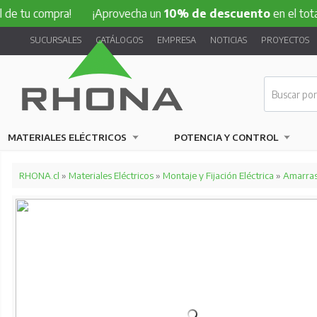
ompra!
¡Aprovecha un
10% de descuento
en el total de tu 
SUCURSALES
CATÁLOGOS
EMPRESA
NOTICIAS
PROYECTOS
MATERIALES ELÉCTRICOS
POTENCIA Y CONTROL
RHONA.cl
»
Materiales Eléctricos
»
Montaje y Fijación Eléctrica
»
Amarras