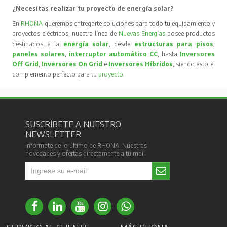
¿Necesitas realizar tu proyecto de energía solar?
En
RHONA
queremos entregarte soluciones para todo tu equipamiento y
proyectos eléctricos, nuestra línea de
Nuevas Energías
posee productos
destinados a la
energía solar
, desde
estructuras para pisos
,
paneles solares
,
interruptor automático CC
, hasta
Inversores
Off Grid
,
Inversores On Grid
e
Inversores Híbridos
, siendo esto el
complemento perfecto para tu
proyecto
.
SUSCRÍBETE A NUESTRO
NEWSLETTER
Infórmate de lo último de RHONA. Nuestras
novedades y ofertas directamente a tu mail.