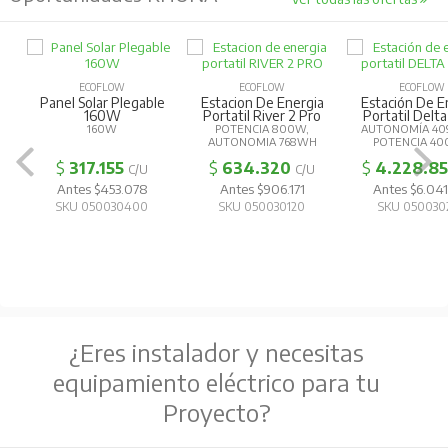
ECOFLOW
ECOFLOW
ECOFLOW
Panel Solar Plegable
Estacion De Energia
Estación De E
160W
Portatil River 2 Pro
Portatil Delta
160W
POTENCIA 800W,
AUTONOMÍA 40
AUTONOMIA 768WH
POTENCIA 4
$
317.155
$
634.320
$
4.228.8
C/U
C/U
Antes $453.078
Antes $906.171
Antes $6.041
SKU 050030400
SKU 050030120
SKU 050030
¿Eres instalador y necesitas
equipamiento eléctrico para tu
Proyecto?