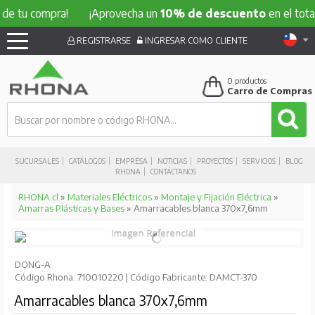
 compra!
¡Aprovecha un
10% de descuento
en el total de t
REGISTRARSE
INGRESAR COMO CLIENTE
0
productos
Carro de Compras
SUCURSALES
CATÁLOGOS
EMPRESA
NOTICIAS
PROYECTOS
SERVICIOS
BLOG
RHONA
CONTÁCTANOS
RHONA.cl
»
Materiales Eléctricos
»
Montaje y Fijación Eléctrica
»
Amarras Plásticas y Bases
» Amarracables blanca 370x7,6mm
DONG-A
Código Rhona: 710010220 | Código Fabricante: DAMCT-370
Amarracables blanca 370x7,6mm