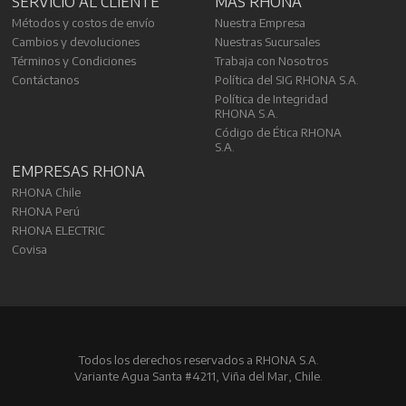
SERVICIO AL CLIENTE
MÁS RHONA
Métodos y costos de envío
Nuestra Empresa
Cambios y devoluciones
Nuestras Sucursales
Términos y Condiciones
Trabaja con Nosotros
Contáctanos
Política del SIG RHONA S.A.
Política de Integridad
RHONA S.A.
Código de Ética RHONA
S.A.
EMPRESAS RHONA
RHONA Chile
RHONA Perú
RHONA ELECTRIC
Covisa
Todos los derechos reservados a RHONA S.A.
Variante Agua Santa #4211, Viña del Mar, Chile.