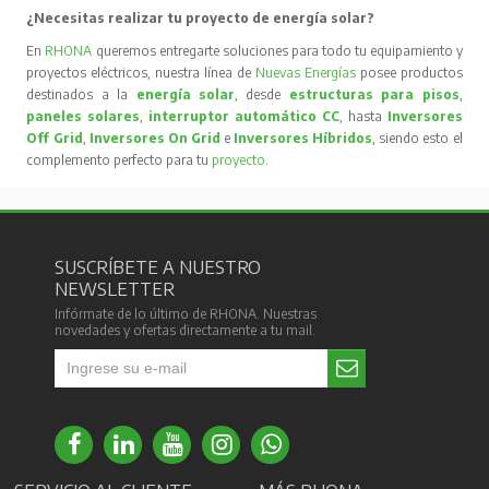
¿Necesitas realizar tu proyecto de energía solar?
En
RHONA
queremos entregarte soluciones para todo tu equipamiento y
proyectos eléctricos, nuestra línea de
Nuevas Energías
posee productos
destinados a la
energía solar
, desde
estructuras para pisos
,
paneles solares
,
interruptor automático CC
, hasta
Inversores
Off Grid
,
Inversores On Grid
e
Inversores Híbridos
, siendo esto el
complemento perfecto para tu
proyecto
.
SUSCRÍBETE A NUESTRO
NEWSLETTER
Infórmate de lo último de RHONA. Nuestras
novedades y ofertas directamente a tu mail.