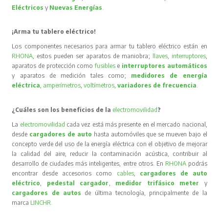
Eléctricos
y
Nuevas Energías
.
¡Arma tu tablero eléctrico!
Los componentes necesarios para armar tu tablero eléctrico están en
RHONA
, estos pueden ser aparatos de maniobra;
llaves
,
interruptores
,
aparatos de protección como
fusibles
e
interruptores automáticos
y aparatos de medición tales como;
medidores de energía
eléctrica
,
amperímetros
,
voltímetros
,
variadores de frecuencia
.
¿Cuáles son los beneficios de la
electromovilidad
?
La
electromovilidad
cada vez está más presente en el mercado nacional,
desde
cargadores de auto
hasta automóviles que se mueven bajo el
concepto verde del uso de la energía eléctrica con el objetivo de mejorar
la calidad del aire, reducir la contaminación acústica, contribuir al
desarrollo de ciudades más inteligentes, entre otros. En
RHONA
podrás
encontrar desde accesorios como
cables
,
cargadores de auto
eléctrico
,
pedestal cargador
,
medidor trifásico meter
y
cargadores de autos
de última tecnología, principalmente de la
marca
LINCHR
.