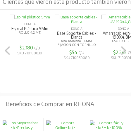
Clientes que vieron este producto también vieron
DONG-A
Espiral Plástico 9Mm
DONG-A
DONG-A
ROLLO 4,2 MT.
Base Soporte Cables -
Amarracables N
Blanca
190X4,8
PARA AMARRA 3,6MM -
USO EXTER
FIJACIÓN CON TORNILLO
$2.180
C/U
$54
$2.343
C/U
C
SKU 710180030
SKU 710050080
SKU 710030
Beneficios de Comprar en RHONA