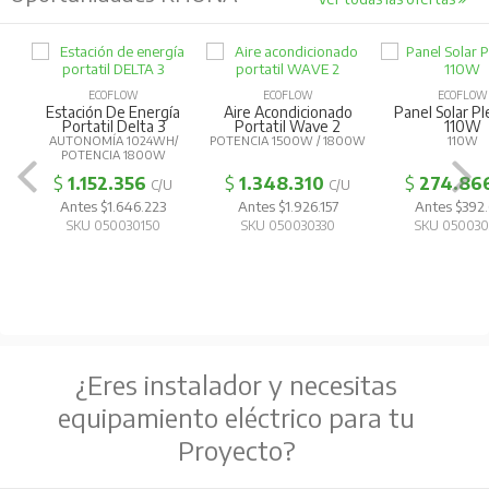
ECOFLOW
ECOFLOW
ECOFLOW
Estación De Energía
Aire Acondicionado
Panel Solar Pl
Portatil Delta 3
Portatil Wave 2
110W
AUTONOMÍA 1024WH/
POTENCIA 1500W / 1800W
110W
POTENCIA 1800W
$
1.152.356
$
1.348.310
$
274.86
C/U
C/U
Antes $1.646.223
Antes $1.926.157
Antes $392.
SKU 050030150
SKU 050030330
SKU 050030
¿Eres instalador y necesitas
equipamiento eléctrico para tu
Proyecto?