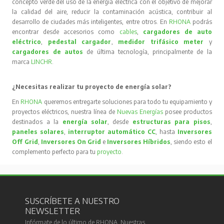
concepto verde del uso de la energía eléctrica con el objetivo de mejorar
la calidad del aire, reducir la contaminación acústica, contribuir al
desarrollo de ciudades más inteligentes, entre otros. En
RHONA
podrás
encontrar desde accesorios como
cables
,
cargadores de auto
eléctrico
,
pedestal cargador
,
medidor trifásico meter
y
cargadores de autos
de última tecnología, principalmente de la
marca
LINCHR
.
¿Necesitas realizar tu proyecto de energía solar?
En
RHONA
queremos entregarte soluciones para todo tu equipamiento y
proyectos eléctricos, nuestra línea de
Nuevas Energías
posee productos
destinados a la
energía solar
, desde
estructuras para pisos
,
paneles solares
,
interruptor automático CC
, hasta
Inversores
Off Grid
,
Inversores On Grid
e
Inversores Híbridos
, siendo esto el
complemento perfecto para tu
proyecto
.
SUSCRÍBETE A NUESTRO
NEWSLETTER
Infórmate de lo último de RHONA. Nuestras