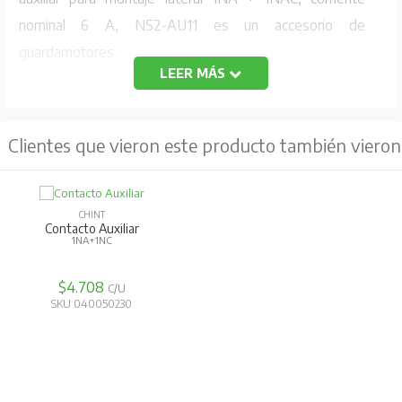
nominal 6 A, NS2-AU11 es un accesorio de
guardamotores.
LEER MÁS
Los contactores son compactos y adecuados para
aplicaciones en las que el espacio es primordial. Gracias
a los bloques de contactos auxiliares adicionales,
Clientes que vieron este producto también vieron
temporizadores y otros accesorios adicionales ofrecen
una alta flexibilidad.
CHINT
Contacto Auxiliar
Especificación
1NA+1NC
Amperaje :3.3 A
$4.708
C/U
Contactos :1NA + 1NC
SKU 040050230
Montaje :Lateral