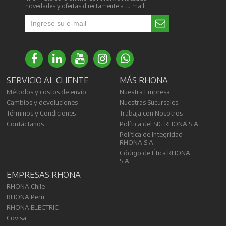
novedades y ofertas directamente a tu mail.
SERVICIO AL CLIENTE
MÁS RHONA
Métodos y costos de envío
Nuestra Empresa
Cambios y devoluciones
Nuestras Sucursales
Términos y Condiciones
Trabaja con Nosotros
Contáctanos
Política del SIG RHONA S.A.
Política de Integridad
RHONA S.A.
Código de Ética RHONA
S.A.
EMPRESAS RHONA
RHONA Chile
RHONA Perú
RHONA ELECTRIC
Covisa