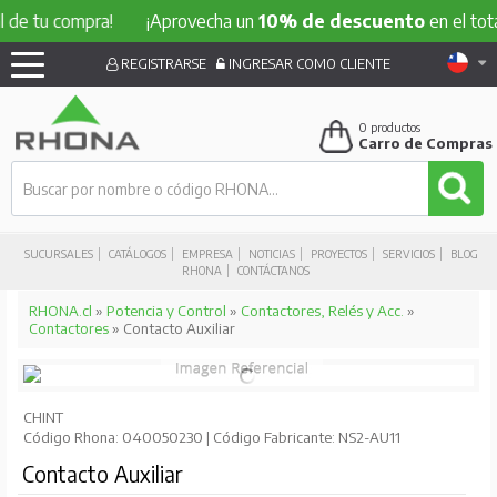
 compra!
¡Aprovecha un
10% de descuento
en el total de t
REGISTRARSE
INGRESAR COMO CLIENTE
0
productos
Carro de Compras
SUCURSALES
CATÁLOGOS
EMPRESA
NOTICIAS
PROYECTOS
SERVICIOS
BLOG
RHONA
CONTÁCTANOS
RHONA.cl
»
Potencia y Control
»
Contactores, Relés y Acc.
»
Contactores
» Contacto Auxiliar
CHINT
Código Rhona: 040050230 | Código Fabricante: NS2-AU11
Contacto Auxiliar