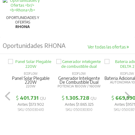
OPORTUNIDADES Y
OFERTAS
RHONA
Oportunidades RHONA
Ver todas las ofertas
ECOFLOW
ECOFLOW
ECOFLOW
Panel Solar Plegable
Generador Inteligente
Bateria Adiciona
220W
De Combustible Dual
AUTONOMIA 1
220W
POTENCIA 1800W / 1600W
$
401.731
$
1.305.728
$
669.99
C/U
C/U
Antes $573.902
Antes $1.865.325
Antes $957.
SKU 050030410
SKU 050030300
SKU 050030