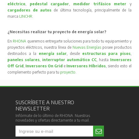
eléctrico
,
pedestal cargador
,
medidor trifásico meter
y
cargadores de autos
de última tecnología, principalmente de la
marca
LINCHR
.
¿Necesitas realizar tu proyecto de energía solar?
En
RHONA
queremos entregarte soluciones para todo tu equipamiento y
proyectos eléctricos, nuestra línea de
Nuevas Energías
posee productos
destinados a la
energía solar
, desde
estructuras para pisos
,
paneles solares
,
interruptor automático CC
, hasta
Inversores
Off Grid
,
Inversores On Grid
e
Inversores Híbridos
, siendo esto el
complemento perfecto para tu
proyecto
.
SUSCRÍBETE A NUESTRO
NEWSLETTER
Infórmate de lo último de RHONA. Nuestras
novedades y ofertas directamente a tu mail.