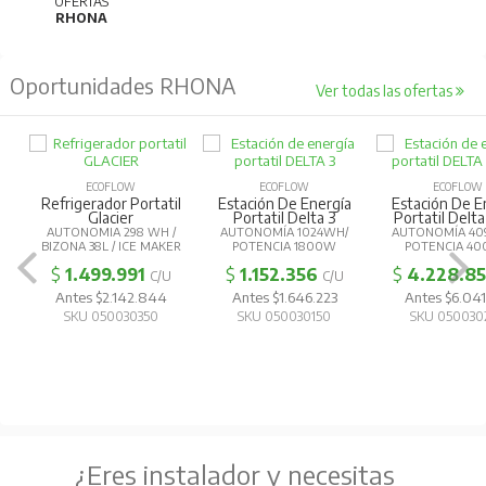
OFERTAS
RHONA
Oportunidades RHONA
Ver todas las ofertas
ECOFLOW
ECOFLOW
ECOFLOW
Refrigerador Portatil
Estación De Energía
Estación De E
Glacier
Portatil Delta 3
Portatil Delta
AUTONOMIA 298 WH /
AUTONOMÍA 1024WH/
AUTONOMÍA 40
BIZONA 38L / ICE MAKER
POTENCIA 1800W
POTENCIA 4
$
1.499.991
$
1.152.356
$
4.228.8
C/U
C/U
Antes $2.142.844
Antes $1.646.223
Antes $6.041
SKU 050030350
SKU 050030150
SKU 050030
¿Eres instalador y necesitas