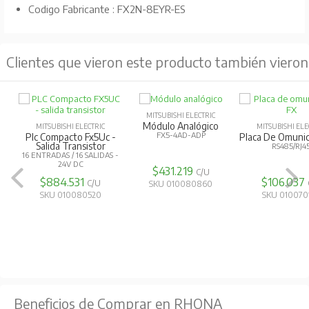
Codigo Fabricante : FX2N-8EYR-ES
Clientes que vieron este producto también vieron
MITSUBISHI ELECTRIC
Módulo Analógico
MITSUBISHI ELECTRIC
MITSUBISHI ELE
FX5-4AD-ADP
Plc Compacto Fx5Uc -
Placa De Omunic
Salida Transistor
RS485/RJ4
16 ENTRADAS / 16 SALIDAS -
24V DC
$431.219
C/U
$884.531
$106.037
C/U
SKU 010080860
SKU 010080520
SKU 010070
Beneficios de Comprar en RHONA