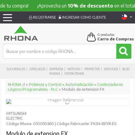
compra!
¡Aprovecha un
10% de descuento
en el total de tu
REGISTRARSE
INGRESAR COMO CLIENTE
0
productos
Carro de Compras
SUCURSALES
CATÁLOGOS
EMPRESA
NOTICIAS
PROYECTOS
SERVICIOS
BLOG
RHONA
CONTÁCTANOS
RHONA.cl
»
Potencia y Control
»
Automatización
»
Controladores
Lógicos Programables - PLC
» Modulo de extension FX
MITSUBISHI
ELECTRIC
Código Rhona: 010050360 | Código Fabricante: FX2N-8EYR-ES
Modulo de extension FX