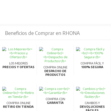
construidos en diferentes modelos según el tipo de
fijación.
Fabricados bajo estrictos controles de calidad para
ofrecer un producto fiable que satisfaga las
Beneficios de Comprar en RHONA
necesidades más exigentes.
La serie ZBK también incluye una gama de
conmutadores 1-0-2 además de aplicaciones con
envolventes de plástico y diversos accesorios.
LOS MEJORES
COMPRA FÁCIL Y
PRECIOS Y OFERTAS
100% SEGURA
COMPRA ONLINE
DESPACHO DE
Características Generales:
PRODUCTOS
Fijación trascuadro mediante tornillos.
Disponibles desde 20 hasta 125A.
Dos tamaños de mando en puerta con bloqueo
COMPRA CON
GARANTÍA
COMPRA ONLINE
CAMBIOS Y
mediante candado.
RETIRO EN TIENDA
DEVOLUCIONES
FÁCILES