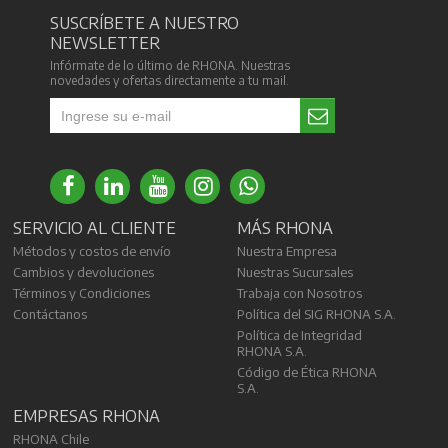
SUSCRÍBETE A NUESTRO
NEWSLETTER
Infórmate de lo último de RHONA. Nuestras
novedades y ofertas directamente a tu mail.
SERVICIO AL CLIENTE
MÁS RHONA
Métodos y costos de envío
Nuestra Empresa
Cambios y devoluciones
Nuestras Sucursales
Términos y Condiciones
Trabaja con Nosotros
Contáctanos
Política del SIG RHONA S.A.
Política de Integridad
RHONA S.A.
Código de Ética RHONA
S.A.
EMPRESAS RHONA
RHONA Chile