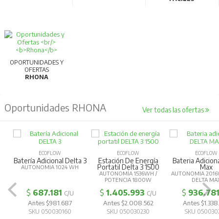
Posibilidad de incorporar bornes auxiliares y otros
accesorios.
OPORTUNIDADES Y
OFERTAS
RHONA
Oportunidades RHONA
Ver todas las ofertas
ECOFLOW
ECOFLOW
ECOFLOW
Batería Adicional Delta 3
Estación De Energía
Bateria Adicion
Portatil Delta 3 1500
Max
AUTONOMIA 1024 WH
AUTONOMÍA 1536WH /
AUTONOMIA 2016
POTENCIA 1800W
DELTA MA
$
687.181
$
1.405.993
$
936.78
C/U
C/U
Antes $981.687
Antes $2.008.562
Antes $1.338
SKU 050030160
SKU 050030230
SKU 050030