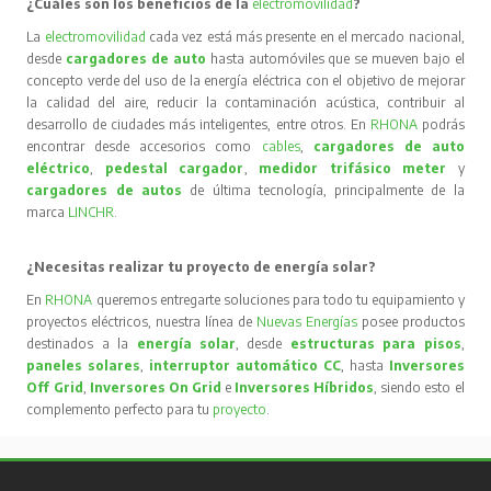
¿Cuáles son los beneficios de la
electromovilidad
?
La
electromovilidad
cada vez está más presente en el mercado nacional,
desde
cargadores de auto
hasta automóviles que se mueven bajo el
concepto verde del uso de la energía eléctrica con el objetivo de mejorar
la calidad del aire, reducir la contaminación acústica, contribuir al
desarrollo de ciudades más inteligentes, entre otros. En
RHONA
podrás
encontrar desde accesorios como
cables
,
cargadores de auto
eléctrico
,
pedestal cargador
,
medidor trifásico meter
y
cargadores de autos
de última tecnología, principalmente de la
marca
LINCHR
.
¿Necesitas realizar tu proyecto de energía solar?
En
RHONA
queremos entregarte soluciones para todo tu equipamiento y
proyectos eléctricos, nuestra línea de
Nuevas Energías
posee productos
destinados a la
energía solar
, desde
estructuras para pisos
,
paneles solares
,
interruptor automático CC
, hasta
Inversores
Off Grid
,
Inversores On Grid
e
Inversores Híbridos
, siendo esto el
complemento perfecto para tu
proyecto
.