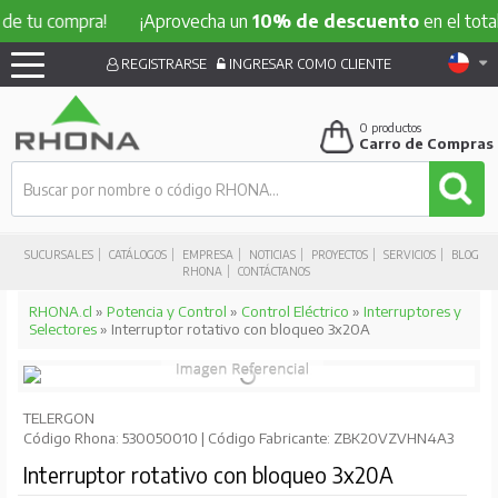
e tu compra!
¡Aprovecha un
10% de descuento
en el total 
REGISTRARSE
INGRESAR COMO CLIENTE
0
productos
Carro de Compras
SUCURSALES
CATÁLOGOS
EMPRESA
NOTICIAS
PROYECTOS
SERVICIOS
BLOG
RHONA
CONTÁCTANOS
RHONA.cl
»
Potencia y Control
»
Control Eléctrico
»
Interruptores y
Selectores
» Interruptor rotativo con bloqueo 3x20A
TELERGON
Código Rhona: 530050010 | Código Fabricante: ZBK20VZVHN4A3
Interruptor rotativo con bloqueo 3x20A