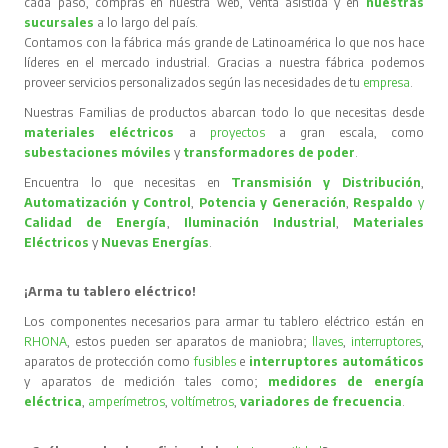
cada paso, compras en nuestra web, venta asistida y en
nuestras
sucursales
a lo largo del país.
Contamos con la fábrica más grande de Latinoamérica lo que nos hace
líderes en el mercado industrial. Gracias a nuestra fábrica podemos
proveer servicios personalizados según las necesidades de tu
empresa
.
Nuestras Familias de productos abarcan todo lo que necesitas desde
materiales eléctricos
a
proyectos
a gran escala, como
subestaciones móviles
y
transformadores de poder
.
Encuentra lo que necesitas en
Transmisión y Distribución
,
Automatización y Control
,
Potencia y Generación
,
Respaldo
y
Calidad de Energía
,
Iluminación Industrial
,
Materiales
Eléctricos
y
Nuevas Energías
.
¡Arma tu tablero eléctrico!
Los componentes necesarios para armar tu tablero eléctrico están en
RHONA
, estos pueden ser aparatos de maniobra;
llaves
,
interruptores
,
aparatos de protección como
fusibles
e
interruptores automáticos
y aparatos de medición tales como;
medidores de energía
eléctrica
,
amperímetros
,
voltímetros
,
variadores de frecuencia
.