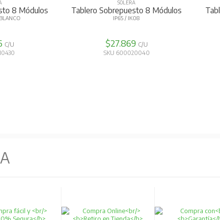
A
SOLERA
sto 6 Módulos
Regleta Neutro 2X16Mm2 +
12X6Mm2
K08
PARA TABLEROS SERIE ARELOS E
INDUSTRIALES
9
$4.853
C/U
C/U
20030
SKU 600010920
NA