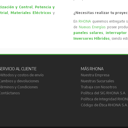
ización y Control
,
Potencia y
trial
,
Materiales Eléctricos
y
¿Necesitas realizar tu proyec
En
RHONA
queremos entregarte s
de
Nuevas Energías
posee produc
paneles solares
,
interruptor
Inversores Híbridos
, siendo es
SERVICIO AL CLIENTE
MÁS RHONA
Métodos y costos de envío
Nuestra Empresa
Cambios y devoluciones
Nuestras Sucursales
Términos y Condiciones
Trabaja con Nosotros
Contáctanos
Política del SIG RHONA S.A.
Política de Integridad RHON
Código de Ética RHONA S.A.