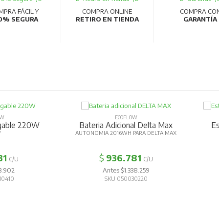
MPRA FÁCIL Y
COMPRA ONLINE
COMPRA CO
0% SEGURA
RETIRO EN TIENDA
GARANTÍA
OW
ECOFLOW
egable 220W
Bateria Adicional Delta Max
Es
W
AUTONOMIA 2016WH PARA DELTA MAX
31
$
936.781
C/U
C/U
3.902
Antes $1.338.259
30410
SKU 050030220