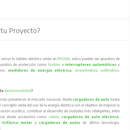
 tu Proyecto?
armar tu tablero eléctrico están en
RHONA
, estos pueden ser aparatos de
aparatos de protección como
fusibles
e
interruptores automáticos
y
como;
medidores de energía eléctrica
,
amperímetros
,
voltímetros
,
 la
electromovilidad
?
 más presente en el mercado nacional, desde
cargadores de auto
hasta
concepto verde del uso de la energía eléctrica con el objetivo de mejorar la
inación acústica, contribuir al desarrollo de ciudades más inteligentes, entre
trar desde accesorios como
cables
,
cargadores de auto eléctrico
,
 trifásico meter
y
cargadores de autos
de última tecnología,
R
.