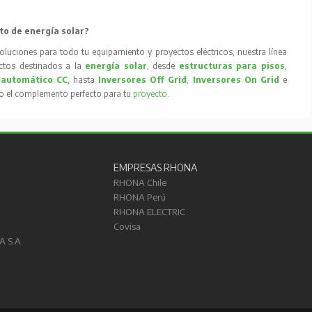
to de energía solar?
oluciones para todo tu equipamiento y proyectos eléctricos, nuestra línea
tos destinados a la
energía solar
, desde
estructuras para pisos
,
 automático CC
, hasta
Inversores Off Grid
,
Inversores On Grid
e
to el complemento perfecto para tu
proyecto
.
EMPRESAS RHONA
RHONA Chile
RHONA Perú
RHONA ELECTRIC
Covisa
A S.A.