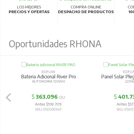
LOS MEJORES
COMPRA ONLINE
CO
PRECIOS Y OFERTAS
DESPACHO DE PRODUCTOS
10
Oportunidades RHONA
ECOFLOW
ECOFL
Bateria Adicional River Pro
Panel Solar Pl
AUTONOMIA 720WH
220
$
363.096
$
401.7
C/U
Antes $518.709
Antes $57
SKU 050030140
SKU 0500