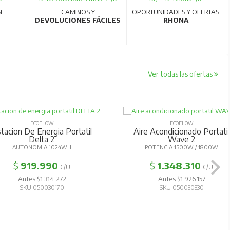
N
CAMBIOS Y
OPORTUNIDADES Y OFERTAS
DEVOLUCIONES FÁCILES
RHONA
Ver todas las ofertas
ECOFLOW
ECOFLOW
tacion De Energia Portatil
Aire Acondicionado Portatil
Delta 2
Wave 2
AUTONOMIA 1024WH
POTENCIA 1500W / 1800W
$
919.990
$
1.348.310
C/U
C/U
Antes $1.314.272
Antes $1.926.157
SKU 050030170
SKU 050030330