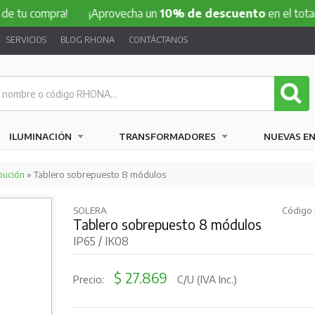
 tu compra!
¡Aprovecha un
10% de descuento
en el total d
SERVICIOS
BLOG RHONA
CONTÁCTANOS
ILUMINACIÓN
TRANSFORMADORES
NUEVAS E
bución
» Tablero sobrepuesto 8 módulos
SOLERA
Código 
Tablero sobrepuesto 8 módulos
IP65 / IK08
$ 27.869
Precio:
C/U (IVA Inc.)