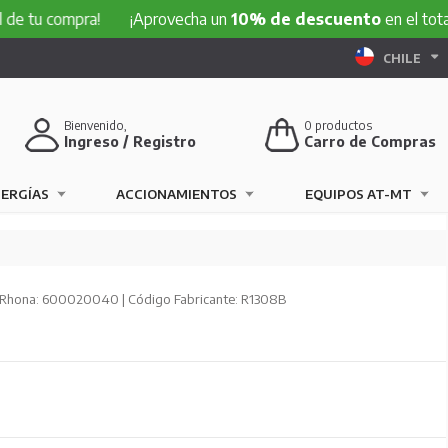
e tu compra!
¡Aprovecha un
10% de descuento
en el total d
CHILE
Bienvenido,
0
productos
Ingreso / Registro
Carro de Compras
NERGÍAS
ACCIONAMIENTOS
EQUIPOS AT-MT
Rhona: 600020040 | Código Fabricante: R1308B