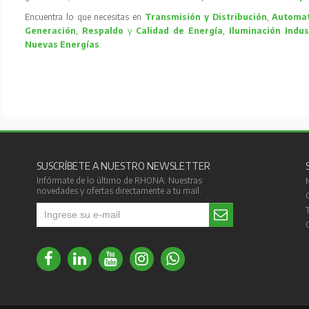
Encuentra lo que necesitas en
Transmisión y Distribución
,
Automat
Generación
,
Respaldo
y
Calidad de Energía
,
Iluminación Indus
Nuevas Energías
.
SUSCRÍBETE A NUESTRO NEWSLETTER
Infórmate de lo último de RHONA. Nuestras
novedades y ofertas directamente a tu mail.