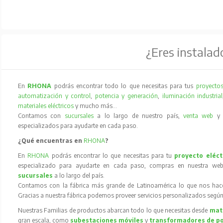
¿Eres instalad
En
RHONA
podrás encontrar todo lo que necesitas para tus
proyectos
automatización y control
,
potencia y generación
,
iluminación industrial
materiales eléctricos
y mucho más…
Contamos con
sucursales
a lo largo de nuestro país,
venta web
especializados para ayudarte en cada paso.
¿Qué encuentras en
RHONA
?
En
RHONA
podrás encontrar lo que necesitas para tu
proyecto eléct
especializado para ayudarte en cada paso, compras en nuestra web
sucursales
a lo largo del país.
Contamos con la fábrica más grande de Latinoamérica lo que nos hace l
Gracias a nuestra fábrica podemos proveer servicios personalizados según
Nuestras Familias de productos abarcan todo lo que necesitas desde
mate
gran escala, como
subestaciones móviles
y
transformadores de p