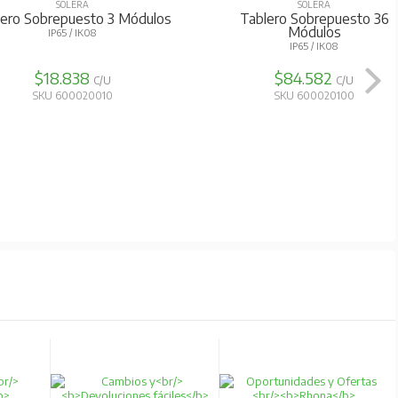
SOLERA
SOLERA
Cerradura Para Metalbox
Tablero Embutido 28 Módul
2 LLAVES / PARA TABLERO
IP40 / IK08 - BLANCO
$14.015
$35.923
C/U
C/U
SKU 600010870
SKU 600010180