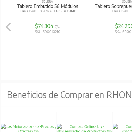
SOLERA
SOLER
Tablero Sobrepuesto 36
Tablero Sobrepue
Módulos
IP65 / I
IP65 / IK08
$84.582
$25.77
C/U
SKU 600020100
SKU 6000
Beneficios de Comprar en RHO