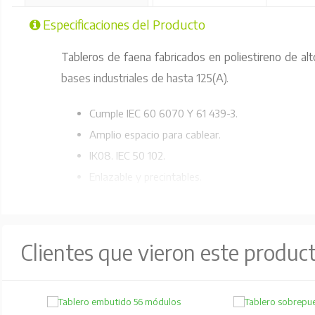
Especificaciones del Producto
Tableros de faena fabricados en poliestireno de alto
bases industriales de hasta 125(A).
Cumple IEC 60 6070 Y 61 439-3.
Amplio espacio para cablear.
IK08. IEC 50 102.
Enlazable y precintables.
Certificación APPLUS.
GWT 650°C / 960°C.
Resistencia UV.
Clientes que vieron este produc