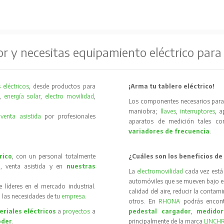
or y necesitas equipamiento eléctrico para
 eléctricos
, desde productos para
¡Arma tu tablero eléctrico!
,
energía solar
,
electro movilidad
,
Los componentes necesarios para 
maniobra;
llaves
,
interruptores
, 
y
venta asistida
por profesionales
aparatos de medición tales 
variadores de frecuencia
.
rico
, con un personal totalmente
¿Cuáles son los beneficios de
, venta asistida y en
nuestras
La
electromovilidad
cada vez está
automóviles que se mueven bajo el 
íderes en el mercado industrial.
calidad del aire, reducir la contam
 las necesidades de tu
empresa
.
otros. En
RHONA
podrás encon
riales eléctricos
a
proyectos
a
pedestal cargador
,
medidor
oder
.
principalmente de la marca
LINCH