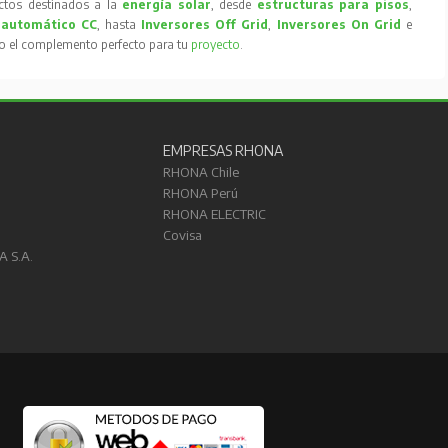
tos destinados a la
energía solar
, desde
estructuras para pisos
,
 automático CC
, hasta
Inversores Off Grid
,
Inversores On Grid
e
to el complemento perfecto para tu
proyecto
.
EMPRESAS RHONA
RHONA Chile
RHONA Perú
RHONA ELECTRIC
Covisa
A S.A.