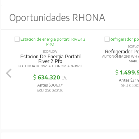
Oportunidades RHONA
ECOFL
Refrigerador Por
ECOFLOW
Estacion De Energia Portatil
AUTONOMIA 298 WH / 
River 2 Pro
MAKE
POTENCIA 800W, AUTONOMIA 768WH
$
1.499.
$
634.320
C/U
Antes $2.1
Antes $906.171
SKU 0500
SKU 050030120