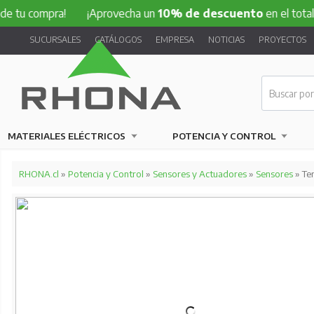
mpra!
¡Aprovecha un
10% de descuento
en el total de tu c
SUCURSALES
CATÁLOGOS
EMPRESA
NOTICIAS
PROYECTOS
MATERIALES ELÉCTRICOS
POTENCIA Y CONTROL
RHONA.cl
»
Potencia y Control
»
Sensores y Actuadores
»
Sensores
» Te