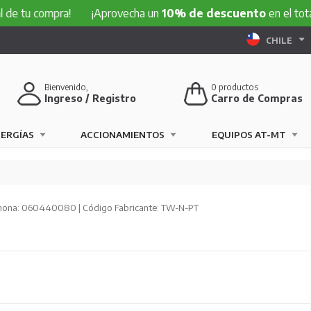
compra!
¡Aprovecha un
10% de descuento
en el total de tu 
CHILE
Bienvenido,
0
productos
Ingreso / Registro
Carro de Compras
NERGÍAS
ACCIONAMIENTOS
EQUIPOS AT-MT
hona: 060440080 | Código Fabricante: TW-N-PT