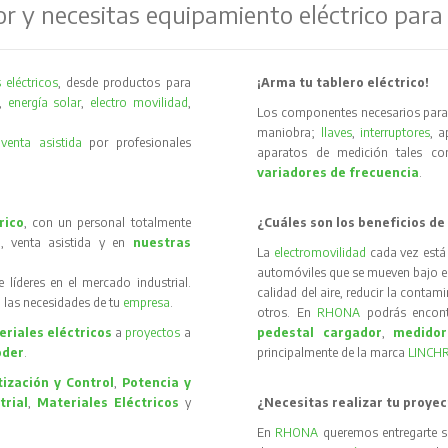
or y necesitas equipamiento eléctrico para
 eléctricos
, desde productos para
¡Arma tu tablero eléctrico!
,
energía solar
,
electro movilidad
,
Los componentes necesarios para 
maniobra;
llaves
,
interruptores
, 
y
venta asistida
por profesionales
aparatos de medición tales 
variadores de frecuencia
.
rico
, con un personal totalmente
¿Cuáles son los beneficios de
, venta asistida y en
nuestras
La
electromovilidad
cada vez está
automóviles que se mueven bajo el 
íderes en el mercado industrial.
calidad del aire, reducir la contam
 las necesidades de tu
empresa
.
otros. En
RHONA
podrás encon
riales eléctricos
a
proyectos
a
pedestal cargador
,
medidor
oder
.
principalmente de la marca
LINCH
ización y Control
,
Potencia y
trial
,
Materiales Eléctricos
y
¿Necesitas realizar tu proyec
En
RHONA
queremos entregarte s