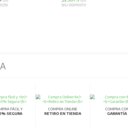
C/U
C/U
10250
SKU 060110070
NA
MPRA FÁCIL Y
COMPRA ONLINE
COMPRA CO
0% SEGURA
RETIRO EN TIENDA
GARANTÍA