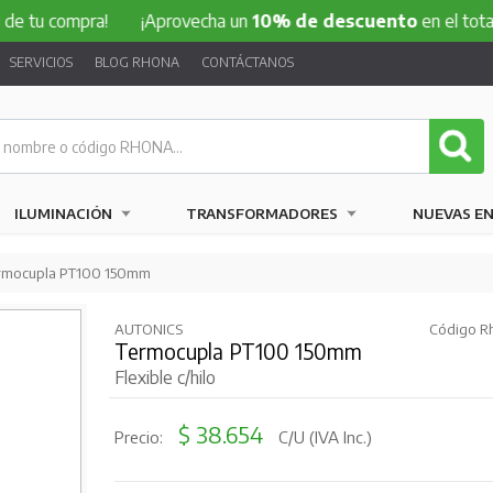
ompra!
¡Aprovecha un
10% de descuento
en el total de tu 
SERVICIOS
BLOG RHONA
CONTÁCTANOS
ILUMINACIÓN
TRANSFORMADORES
NUEVAS E
rmocupla PT100 150mm
AUTONICS
Código R
Termocupla PT100 150mm
Flexible c/hilo
$ 38.654
Precio:
C/U (IVA Inc.)