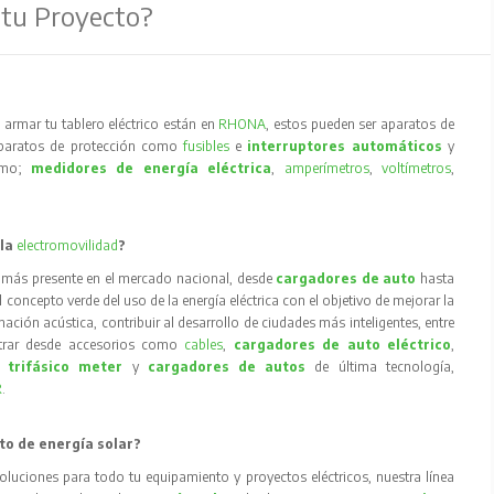
 tu Proyecto?
armar tu tablero eléctrico están en
RHONA
, estos pueden ser aparatos de
aparatos de protección como
fusibles
e
interruptores automáticos
y
como;
medidores de energía eléctrica
,
amperímetros
,
voltímetros
,
 la
electromovilidad
?
 más presente en el mercado nacional, desde
cargadores de auto
hasta
concepto verde del uso de la energía eléctrica con el objetivo de mejorar la
inación acústica, contribuir al desarrollo de ciudades más inteligentes, entre
trar desde accesorios como
cables
,
cargadores de auto eléctrico
,
 trifásico meter
y
cargadores de autos
de última tecnología,
R
.
to de energía solar?
oluciones para todo tu equipamiento y proyectos eléctricos, nuestra línea