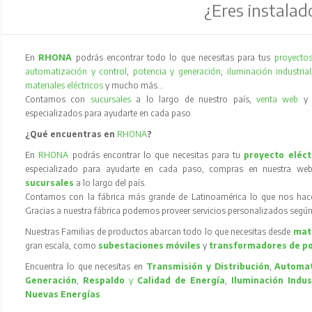
¿Eres instalad
En
RHONA
podrás encontrar todo lo que necesitas para tus
proyectos
automatización y control
,
potencia y generación
,
iluminación industrial
materiales eléctricos
y mucho más…
Contamos con
sucursales
a lo largo de nuestro país,
venta web
especializados para ayudarte en cada paso.
¿Qué encuentras en
RHONA
?
En
RHONA
podrás encontrar lo que necesitas para tu
proyecto eléct
especializado para ayudarte en cada paso, compras en nuestra web
sucursales
a lo largo del país.
Contamos con la fábrica más grande de Latinoamérica lo que nos hace l
Gracias a nuestra fábrica podemos proveer servicios personalizados según
Nuestras Familias de productos abarcan todo lo que necesitas desde
mate
gran escala, como
subestaciones móviles
y
transformadores de p
Encuentra lo que necesitas en
Transmisión y Distribución
,
Automat
Generación
,
Respaldo
y
Calidad de Energía
,
Iluminación Indus
Nuevas Energías
.