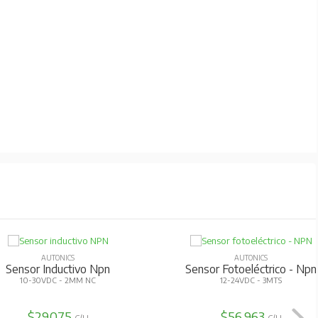
AUTONICS
AUTONICS
Sensor Inductivo Npn
Sensor Fotoeléctrico - Npn
10-30VDC - 2MM NC
12-24VDC - 3MTS
$29.075
$56.963