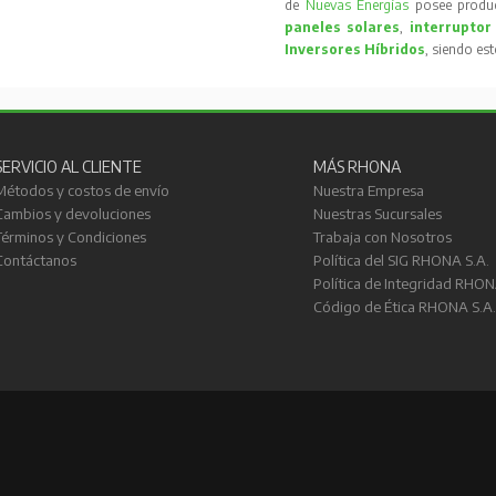
de
Nuevas Energías
posee produc
paneles solares
,
interruptor
Inversores Híbridos
, siendo es
SERVICIO AL CLIENTE
MÁS RHONA
Métodos y costos de envío
Nuestra Empresa
Cambios y devoluciones
Nuestras Sucursales
Términos y Condiciones
Trabaja con Nosotros
Contáctanos
Política del SIG RHONA S.A.
Política de Integridad RHON
Código de Ética RHONA S.A.