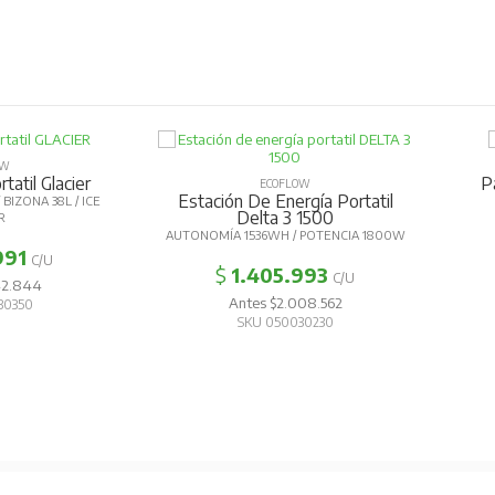
OW
tatil Glacier
P
ECOFLOW
Estación De Energía Portatil
BIZONA 38L / ICE
Delta 3 1500
R
AUTONOMÍA 1536WH / POTENCIA 1800W
991
C/U
$
1.405.993
C/U
42.844
Antes $2.008.562
30350
SKU 050030230