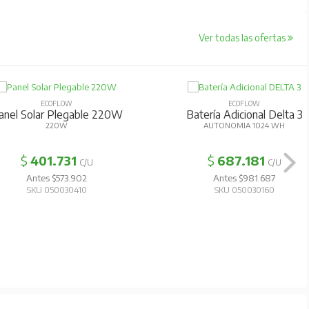
Ver todas las ofertas
ECOFLOW
ECOFLOW
anel Solar Plegable 220W
Batería Adicional Delta 3
220W
AUTONOMIA 1024 WH
$
401.731
$
687.181
C/U
C/U
Antes $573.902
Antes $981.687
SKU 050030410
SKU 050030160