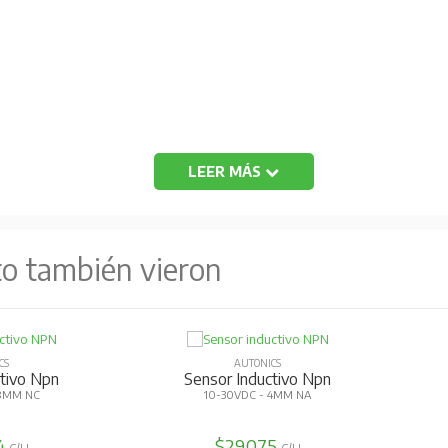
LEER MÁS
to también vieron
CS
AUTONICS
ctivo Npn
Sensor Inductivo Npn
 8MM NC
10-30VDC - 4MM NA
4
$29.075