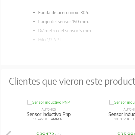
Funda de acero inox. 304.
Largo del sensor 150 mm.
Diámetro del sensor 5 mm.
Hilo 1/2 NPT.
Clientes que vieron este produc
AUTONICS
AUTONI
Sensor Inductivo Pnp
Sensor Indu
12-24VDC - 4MM NC
10-30VDC -
$38.173
$25.99