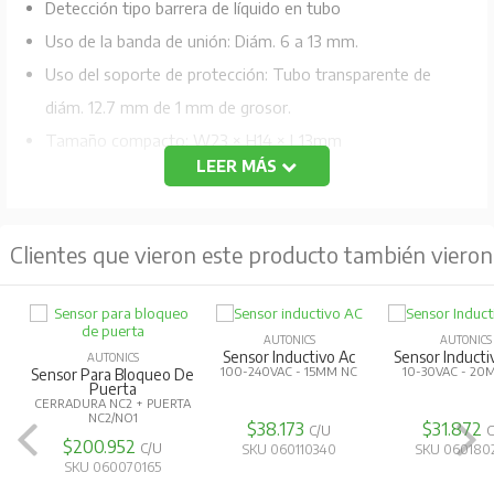
Detección tipo barrera de líquido en tubo
Uso de la banda de unión: Diám. 6 a 13 mm.
Uso del soporte de protección: Tubo transparente de
diám. 12.7 mm de 1 mm de grosor.
Tamaño compacto: W23 × H14 × L13mm
LEER MÁS
Alimentación: 12-24 VDC
Consumo de corriente: 30mA
Tiempo de respuesta: máx 2 ms
Clientes que vieron este producto también vieron
Salida NPN a colector abierto
Grado de protección: IP64
Light ON
AUTONICS
AUTONICS
Sensor Inductivo Pnp
Sensor Color Luz Pnp
AUTONICS
10-30VAC - 20MM NO
12-24V - 15 MM - RGB
Termocupla 
150Mm
FLEXIBLE S/
$31.872
$276.224
C/U
C/U
$29.708
SKU 060180240
SKU 060010420
SKU 060420