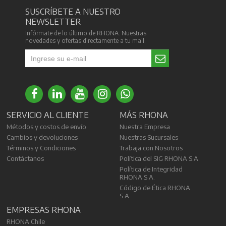
SUSCRÍBETE A NUESTRO
NEWSLETTER
Infórmate de lo último de RHONA. Nuestras
novedades y ofertas directamente a tu mail.
SERVICIO AL CLIENTE
MÁS RHONA
Métodos y costos de envío
Nuestra Empresa
Cambios y devoluciones
Nuestras Sucursales
Términos y Condiciones
Trabaja con Nosotros
Contáctanos
Política del SIG RHONA S.A.
Política de Integridad
RHONA S.A.
Código de Ética RHONA
S.A.
EMPRESAS RHONA
RHONA Chile