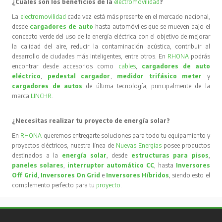
¿Cuáles son los beneficios de la
electromovilidad
?
La
electromovilidad
cada vez está más presente en el mercado nacional,
desde
cargadores de auto
hasta automóviles que se mueven bajo el
concepto verde del uso de la energía eléctrica con el objetivo de mejorar
la calidad del aire, reducir la contaminación acústica, contribuir al
desarrollo de ciudades más inteligentes, entre otros. En
RHONA
podrás
encontrar desde accesorios como
cables
,
cargadores de auto
eléctrico
,
pedestal cargador
,
medidor trifásico meter
y
cargadores de autos
de última tecnología, principalmente de la
marca
LINCHR
.
¿Necesitas realizar tu proyecto de energía solar?
En
RHONA
queremos entregarte soluciones para todo tu equipamiento y
proyectos eléctricos, nuestra línea de
Nuevas Energías
posee productos
destinados a la
energía solar
, desde
estructuras para pisos
,
paneles solares
,
interruptor automático CC
, hasta
Inversores
Off Grid
,
Inversores On Grid
e
Inversores Híbridos
, siendo esto el
complemento perfecto para tu
proyecto
.