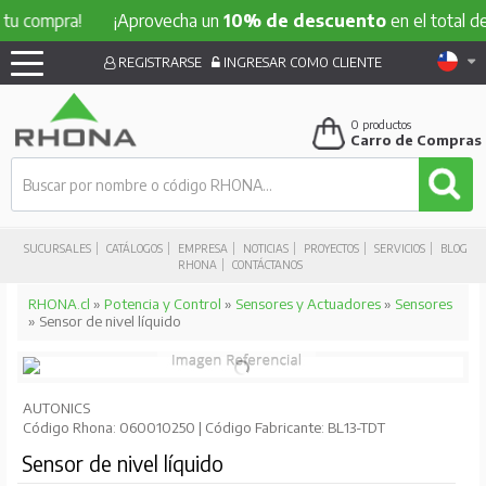
u compra!
¡Aprovecha un
10% de descuento
en el total de 
REGISTRARSE
INGRESAR COMO CLIENTE
0
productos
Carro de Compras
SUCURSALES
CATÁLOGOS
EMPRESA
NOTICIAS
PROYECTOS
SERVICIOS
BLOG
RHONA
CONTÁCTANOS
RHONA.cl
»
Potencia y Control
»
Sensores y Actuadores
»
Sensores
» Sensor de nivel líquido
AUTONICS
Código Rhona: 060010250 | Código Fabricante: BL13-TDT
Sensor de nivel líquido