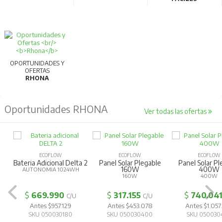
OPORTUNIDADES Y
OFERTAS
RHONA
Oportunidades RHONA
Ver todas las ofertas
ECOFLOW
ECOFLOW
ECOFLOW
Bateria Adicional Delta 2
Panel Solar Plegable
Panel Solar Pl
160W
400W
AUTONOMIA 1024WH
160W
400W
$
669.990
$
317.155
$
740.04
C/U
C/U
Antes $957.129
Antes $453.078
Antes $1.057
SKU 050030180
SKU 050030400
SKU 050030