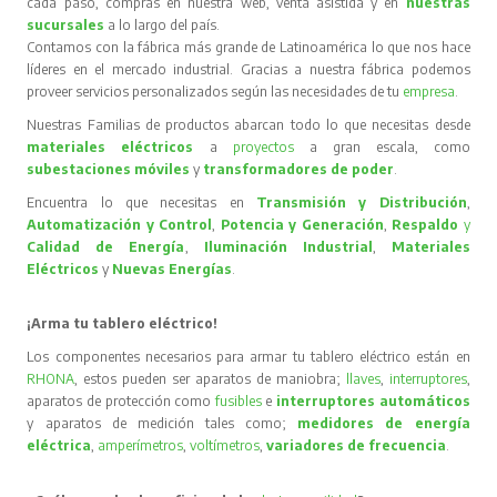
cada paso, compras en nuestra web, venta asistida y en
nuestras
sucursales
a lo largo del país.
Contamos con la fábrica más grande de Latinoamérica lo que nos hace
líderes en el mercado industrial. Gracias a nuestra fábrica podemos
proveer servicios personalizados según las necesidades de tu
empresa
.
Nuestras Familias de productos abarcan todo lo que necesitas desde
materiales eléctricos
a
proyectos
a gran escala, como
subestaciones móviles
y
transformadores de poder
.
Encuentra lo que necesitas en
Transmisión y Distribución
,
Automatización y Control
,
Potencia y Generación
,
Respaldo
y
Calidad de Energía
,
Iluminación Industrial
,
Materiales
Eléctricos
y
Nuevas Energías
.
¡Arma tu tablero eléctrico!
Los componentes necesarios para armar tu tablero eléctrico están en
RHONA
, estos pueden ser aparatos de maniobra;
llaves
,
interruptores
,
aparatos de protección como
fusibles
e
interruptores automáticos
y aparatos de medición tales como;
medidores de energía
eléctrica
,
amperímetros
,
voltímetros
,
variadores de frecuencia
.